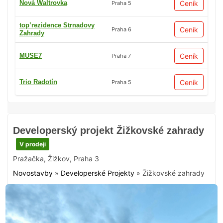
Nová Waltrovka
Ceník
Praha 5
top’rezidence Strnadovy
Ceník
Praha 6
Zahrady
MUSE7
Ceník
Praha 7
Trio Radotín
Ceník
Praha 5
Developerský projekt Žižkovské zahrady
V prodeji
Pražačka
,
Žižkov
,
Praha 3
Novostavby
»
Developerské Projekty
»
Žižkovské zahrady