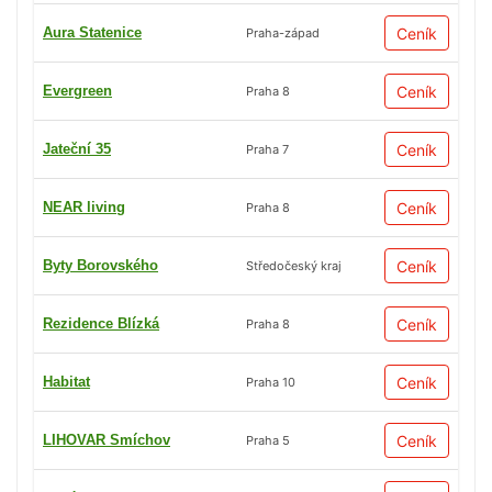
Aura Statenice
Ceník
Praha-západ
Evergreen
Ceník
Praha 8
Jateční 35
Ceník
Praha 7
NEAR living
Ceník
Praha 8
Byty Borovského
Ceník
Středočeský kraj
Rezidence Blízká
Ceník
Praha 8
Habitat
Ceník
Praha 10
LIHOVAR Smíchov
Ceník
Praha 5