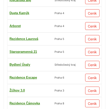
Klecanská alej
Ceník
Středočeský kraj
Dueta Kamýk
Ceník
Praha 4
Arboret
Ceník
Praha 4
Rezidence Laurová
Ceník
Praha 5
Staropramenná 21
Ceník
Praha 5
Bydlení Úvaly
Ceník
Středočeský kraj
Rezidence Escape
Ceník
Praha 6
Žižkov 3.0
Ceník
Praha 3
Rezidence Čámovka
Ceník
Praha 8