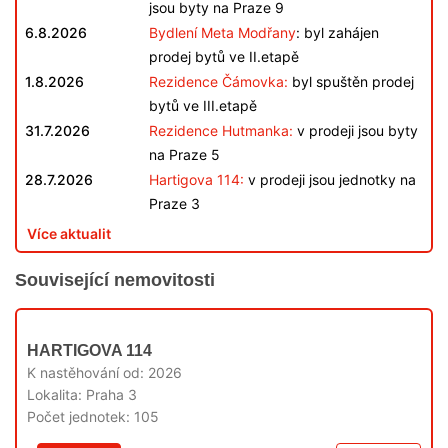
jsou byty na Praze 9
6.8.2026
Bydlení Meta Modřany
: byl zahájen
prodej bytů ve II.etapě
1.8.2026
Rezidence Čámovka:
byl spuštěn prodej
bytů ve III.etapě
31.7.2026
Rezidence Hutmanka:
v prodeji jsou byty
na Praze 5
28.7.2026
Hartigova 114:
v prodeji jsou jednotky na
Praze 3
Více aktualit
Související nemovitosti
V
HARTIGOVA 114
PRODEJI
K nastěhování od:
2026
Lokalita:
Praha 3
Počet jednotek:
105