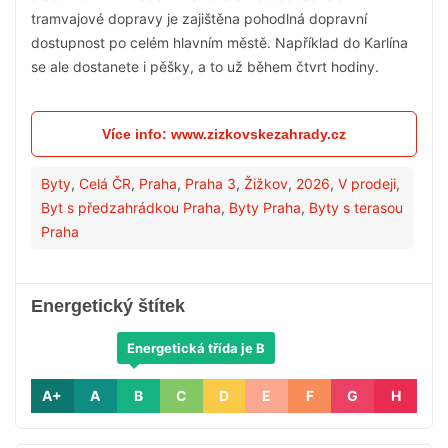
tramvajové dopravy je zajištěna pohodlná dopravní
dostupnost po celém hlavním městě. Například do Karlína
se ale dostanete i pěšky, a to už během čtvrt hodiny.
Více info: www.zizkovskezahrady.cz
Byty
,
Celá ČR
,
Praha
,
Praha 3
,
Žižkov
,
2026
,
V prodeji
,
Byt s předzahrádkou Praha
,
Byty Praha
,
Byty s terasou
Praha
Energetický štítek
Energetická třída je B
A+
A
B
C
D
E
F
G
H