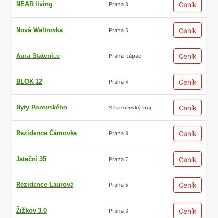
NEAR living
Ceník
Praha 8
Nová Waltrovka
Ceník
Praha 5
Aura Statenice
Ceník
Praha-západ
BLOK 12
Ceník
Praha 4
Byty Borovského
Ceník
Středočeský kraj
Rezidence Čámovka
Ceník
Praha 8
Jateční 35
Ceník
Praha 7
Rezidence Laurová
Ceník
Praha 5
Žižkov 3.0
Ceník
Praha 3