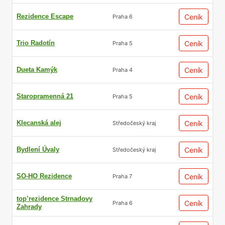
Rezidence Escape
Ceník
Praha 6
Trio Radotín
Ceník
Praha 5
Dueta Kamýk
Ceník
Praha 4
Staropramenná 21
Ceník
Praha 5
Klecanská alej
Ceník
Středočeský kraj
Bydlení Úvaly
Ceník
Středočeský kraj
SO-HO Rezidence
Ceník
Praha 7
top’rezidence Strnadovy
Ceník
Praha 6
Zahrady