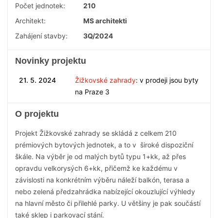
Počet jednotek:
210
Architekt:
MS architekti
Zahájení stavby:
3Q/2024
Novinky projektu
21. 5. 2024
Žižkovské zahrady
: v prodeji jsou byty
na Praze 3
O projektu
Projekt Žižkovské zahrady se skládá z celkem 210
prémiových bytových jednotek, a to v široké dispoziční
škále. Na výběr je od malých bytů typu 1+kk, až přes
opravdu velkorysých 6+kk, přičemž ke každému v
závislosti na konkrétním výběru náleží balkón, terasa a
nebo zelená předzahrádka nabízející okouzlující výhledy
na hlavní město či přilehlé parky. U většiny je pak součástí
také sklep i parkovací stání.