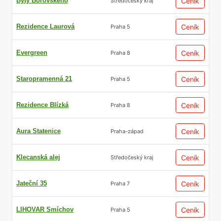
Byty Borovského
Ceník
Středočeský kraj
Rezidence Laurová
Ceník
Praha 5
Evergreen
Ceník
Praha 8
Staropramenná 21
Ceník
Praha 5
Rezidence Blízká
Ceník
Praha 8
Aura Statenice
Ceník
Praha-západ
Klecanská alej
Ceník
Středočeský kraj
Jateční 35
Ceník
Praha 7
LIHOVAR Smíchov
Ceník
Praha 5