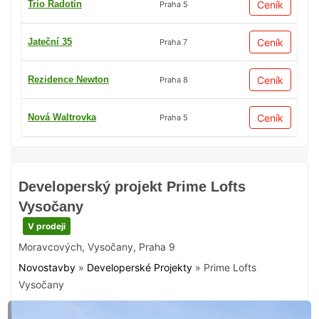
Trio Radotín
Ceník
Praha 5
Jateční 35
Ceník
Praha 7
Rezidence Newton
Ceník
Praha 8
Nová Waltrovka
Ceník
Praha 5
Developerský projekt Prime Lofts
Vysočany
V prodeji
Moravcových
,
Vysočany
,
Praha 9
Novostavby
»
Developerské Projekty
»
Prime Lofts
Vysočany