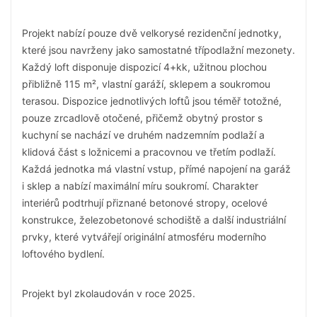
Projekt nabízí pouze dvě velkorysé rezidenční jednotky,
které jsou navrženy jako samostatné třípodlažní mezonety.
Každý loft disponuje dispozicí 4+kk, užitnou plochou
přibližně 115 m², vlastní garáží, sklepem a soukromou
terasou. Dispozice jednotlivých loftů jsou téměř totožné,
pouze zrcadlově otočené, přičemž obytný prostor s
kuchyní se nachází ve druhém nadzemním podlaží a
klidová část s ložnicemi a pracovnou ve třetím podlaží.
Každá jednotka má vlastní vstup, přímé napojení na garáž
i sklep a nabízí maximální míru soukromí. Charakter
interiérů podtrhují přiznané betonové stropy, ocelové
konstrukce, železobetonové schodiště a další industriální
prvky, které vytvářejí originální atmosféru moderního
loftového bydlení.
Projekt byl zkolaudován v roce 2025.