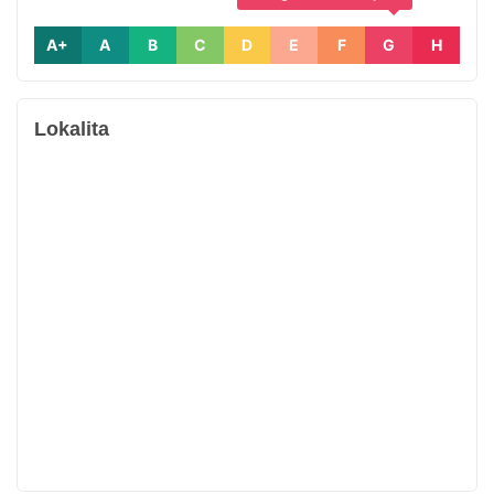
A+
A
B
C
D
E
F
G
H
Lokalita