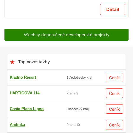
Detail
Všechny doporučené developerské projekty
Top novostavby
Kladno Resort
Ceník
Středočeský kraj
HARTIGOVA 114
Ceník
Praha 3
Costa Plana Lipno
Ceník
Jihočeský kraj
Anilinka
Ceník
Praha 10