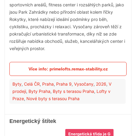
sportovních areálů, fitness center i rozsáhlých parků, jako
jsou Park Zahrádky nebo přírodní oblast kolem říčky
Rokytky, které nabízejí ideální podmínky pro běh,
cyklistiku, procházky i relaxaci. Vysočany zároveň těží z
pokračující urbanistické transformace, díky níž se zde
rozšiřuje nabídka obchodů, služeb, kancelářských center i
veřejných prostor.
Více info: primelofts.remax-stability.cz
Byty
,
Celá ČR
,
Praha
,
Praha 9
,
Vysočany
,
2026
,
V
prodeji
,
Byty Praha
,
Byty s terasou Praha
,
Lofty v
Praze
,
Nové byty s terasou Praha
Energetický štítek
Energetická třída je G