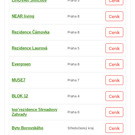
LIHOVAR Smíchov
Ceník
Praha 5
NEAR living
Ceník
Praha 8
Rezidence Čámovka
Ceník
Praha 8
Rezidence Laurová
Ceník
Praha 5
Evergreen
Ceník
Praha 8
MUSE7
Ceník
Praha 7
BLOK 12
Ceník
Praha 4
top’rezidence Strnadovy
Ceník
Praha 6
Zahrady
Byty Borovského
Ceník
Středočeský kraj