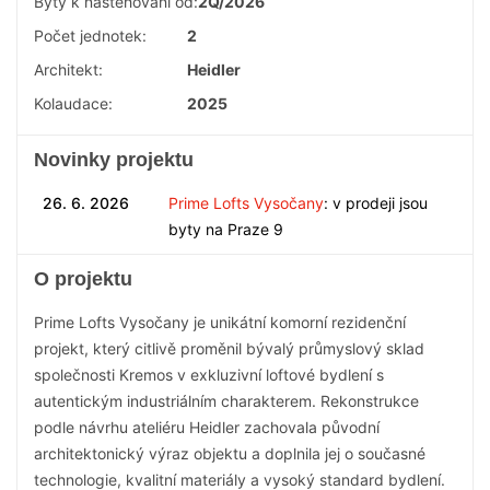
Byty k nastěhování od:
2Q/2026
Počet jednotek:
2
Architekt:
Heidler
Kolaudace:
2025
Novinky projektu
26. 6. 2026
Prime Lofts Vysočany
: v prodeji jsou
byty na Praze 9
O projektu
Prime Lofts Vysočany je unikátní komorní rezidenční
projekt, který citlivě proměnil bývalý průmyslový sklad
společnosti Kremos v exkluzivní loftové bydlení s
autentickým industriálním charakterem. Rekonstrukce
podle návrhu ateliéru Heidler zachovala původní
architektonický výraz objektu a doplnila jej o současné
technologie, kvalitní materiály a vysoký standard bydlení.