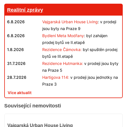
Realitní zprávy
6.8.2026
Vajgarská Urban House Living
: v prodeji
jsou byty na Praze 9
6.8.2026
Bydlení Meta Modřany
: byl zahájen
prodej bytů ve II.etapě
1.8.2026
Rezidence Čámovka:
byl spuštěn prodej
bytů ve III.etapě
31.7.2026
Rezidence Hutmanka:
v prodeji jsou byty
na Praze 5
28.7.2026
Hartigova 114:
v prodeji jsou jednotky na
Praze 3
Více aktualit
Související nemovitosti
V
Vajgarská Urban House Living