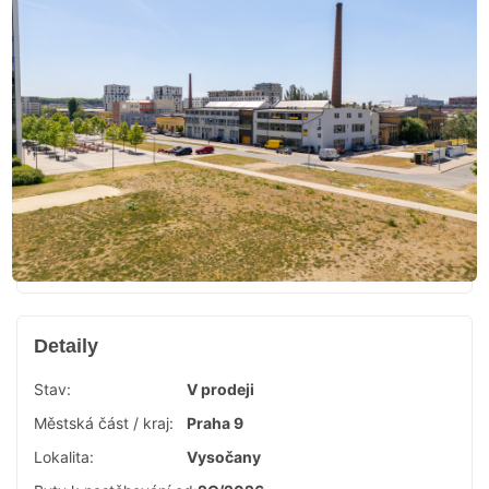
Detaily
Stav:
V prodeji
Městská část / kraj:
Praha 9
Lokalita:
Vysočany