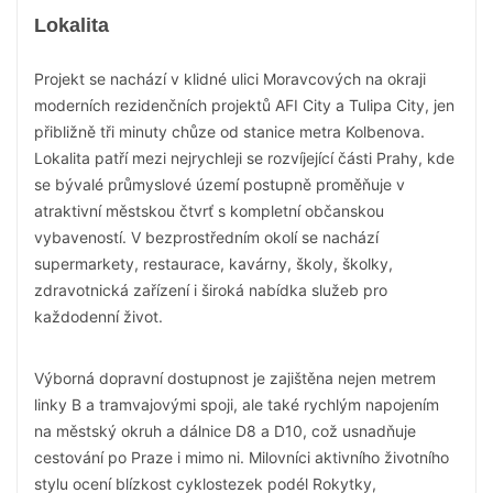
Lokalita
Projekt se nachází v klidné ulici Moravcových na okraji
moderních rezidenčních projektů AFI City a Tulipa City, jen
přibližně tři minuty chůze od stanice metra Kolbenova.
Lokalita patří mezi nejrychleji se rozvíjející části Prahy, kde
se bývalé průmyslové území postupně proměňuje v
atraktivní městskou čtvrť s kompletní občanskou
vybaveností. V bezprostředním okolí se nachází
supermarkety, restaurace, kavárny, školy, školky,
zdravotnická zařízení i široká nabídka služeb pro
každodenní život.
Výborná dopravní dostupnost je zajištěna nejen metrem
linky B a tramvajovými spoji, ale také rychlým napojením
na městský okruh a dálnice D8 a D10, což usnadňuje
cestování po Praze i mimo ni. Milovníci aktivního životního
stylu ocení blízkost cyklostezek podél Rokytky,