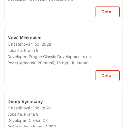
Detail
V
Nové Miškovice
PRODEJI
K nastěhování od:
2028
Lokalita:
Praha 9
Developer:
Prague Classic Development s.r.o.
Počet jednotek:
20 domů, 15 bytů (I. etapa)
Detail
V
Dvory Vysočany
PRODEJI
K nastěhování od:
2029
Lokalita:
Praha 9
Developer:
Corwin CZ
Počet jednotek:
cca 1 200