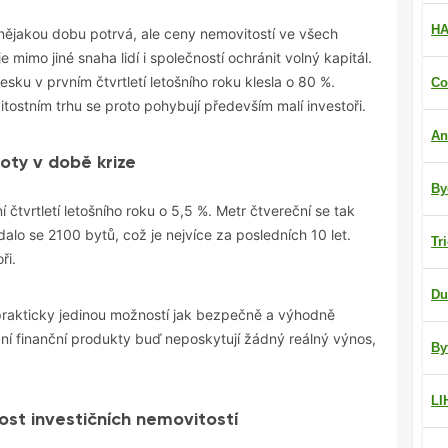
HA
 nějakou dobu potrvá, ale ceny nemovitostí ve všech
imo jiné snaha lidí i společností ochránit volný kapitál.
Česku v prvním čtvrtletí letošního roku klesla o 80 %.
Co
ostním trhu se proto pohybují především malí investoři.
An
oty v době krize
By
 čtvrtletí letošního roku o 5,5 %. Metr čtvereční se tak
lo se 2100 bytů, což je nejvíce za posledních 10 let.
Tr
ři.
Du
 prakticky jedinou možností jak bezpečně a výhodně
ční finanční produkty buď neposkytují žádný reálný výnos,
By
LI
ost investičních nemovitostí