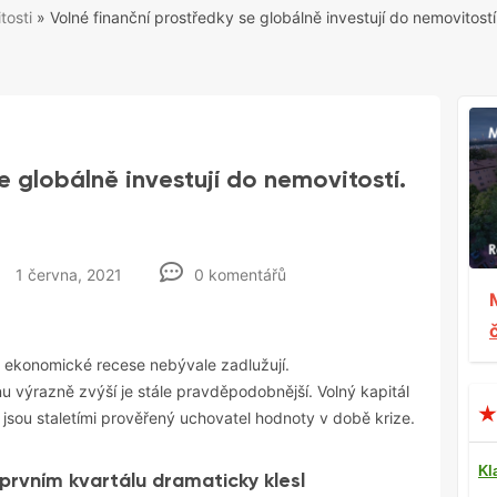
tosti
»
Volné finanční prostředky se globálně investují do nemovitost
e globálně investují do nemovitostí.
1 června, 2021
0 komentářů
ekonomické recese nebývale zadlužují.
 výrazně zvýší je stále pravděpodobnější. Volný kapitál
é jsou staletími prověřený uchovatel hodnoty v době krize.
Kl
 prvním kvartálu dramaticky klesl