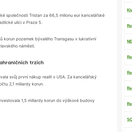
Kl
ské společnosti Tristan za 66,5 milionu eur kancelářské
adlick
é ulici v
Praze 5
.
Re
nů korun
pozemek
bývalého Transgasu v lukrativní
NE
lavského náměstí.
Re
ahraničních trzích
Re
vala svůj první nákup realit v USA. Za kancelářský
čtu 2,1 miliardy korun.
Re
nvestovala 1,5 miliardy korun do výškové budovy
Re
SO