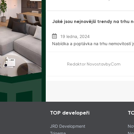
Ceny Nemovitostí
Jaké jsou nejnovější trendy na trhu 
19 ledna, 2024
Nabídka a poptávka na trhu nemovitostí j
Redaktor Novostavby.com
TOP developeři
TO
JRD Development
No
Trigema
No