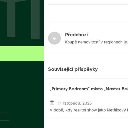
Předchozí
Koupě nemovitostí v regionech je
pro investory zajímavou alternati
k Praze
Související příspěvky
Rezidenční Trh
„Primary Bedroom“ místo „Master Be
11 listopadu, 2025
V době, kdy realitní show jako Netflixový 