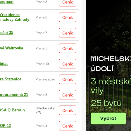
ergreen
Ceník
Praha 8
p’rezidence
Ceník
Praha 6
rnadovy Zahrady
teční 35
Ceník
Praha 7
vá Waltrovka
Ceník
Praha 5
bitat
Ceník
Praha 10
ra Statenice
Ceník
Praha-západ
aropramenná 21
Ceník
Praha 5
Středočeský
SAIQ Beroun
Ceník
kraj
OK 12
Ceník
Praha 4