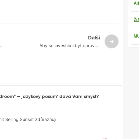
Ar
Ži
M
Další
Aby se investiční byt opravdu
vou
vyplatil, je třeba ho umět výhodně
pronajmout
droom“ – jazykový posun? dává Vám smysl?
hit Selling Sunset zdůrazňují