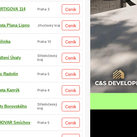
RTIGOVA 114
Ceník
Praha 3
sta Plana Lipno
Ceník
Jihočeský kraj
ilinka
Ceník
Praha 10
Středočeský
dlení Úvaly
Ceník
kraj
io Radotín
Ceník
Praha 5
eta Kamýk
Ceník
Praha 4
Středočeský
ty Borovského
Ceník
kraj
HOVAR Smíchov
Ceník
Praha 5