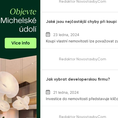
Redaktor Novostavby.com
Rezidenční Trh
Jaké jsou nejčastější chyby při koupi
23 ledna, 2024
Koupi vlastní nemovitosti lze považovat za
Redaktor Novostavby.com
Rezidenční Trh
Jak vybrat developerskou firmu?
21 ledna, 2024
Investice do nemovitosti představuje klíčo
Redaktor Novostavby.com