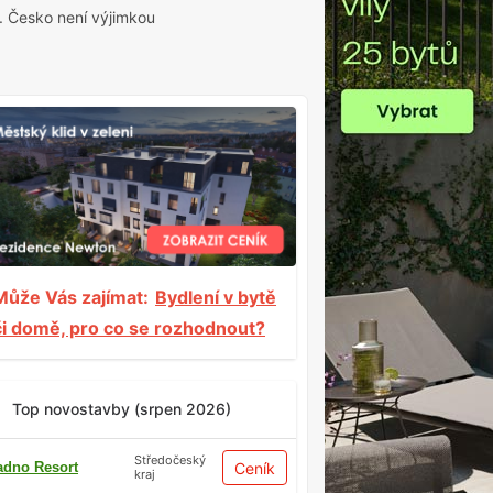
í. Česko není výjimkou
Může Vás zajímat:
Bydlení v bytě
či domě, pro co se rozhodnout?
Top novostavby (srpen 2026)
Středočeský
adno Resort
Ceník
kraj