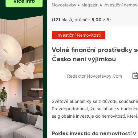
Novostavby
»
Magazín
»
Investiční nemovi
(
121
hlasů, průměr:
5,00
z 5)
Investiční Nemovitosti
Volné finanční prostředky s
Česko není výjimkou
Redaktor Novostavby.com
Světové ekonomiky se z důvodu současné 
Pravděpodobnost, že se inflace v budoucnu
se globálně investuje do
nemovitost
í, kter
Pokles investic do nemovitostí v