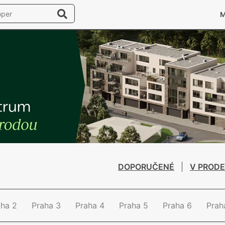
DOPORUČENÉ
V PRODE
aha 2
Praha 3
Praha 4
Praha 5
Praha 6
Prah