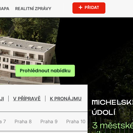
PŘIDAT
MAPA
REALITNÍ ZPRÁVY
JI
V PŘÍPRAVĚ
K PRONÁJMU
a 7
Praha 8
Praha 9
Praha 10