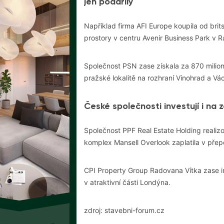
jen podařily
Například firma
AFI Europe
koupila od brit
prostory v centru Avenir Business Park v
R
Společnost
PSN
zase získala za 870 milio
pražské lokalitě na rozhraní
Vinohrad
a Vác
České společnosti investují i na z
Společnost PPF Real Estate Holding realizo
komplex Mansell Overlook zaplatila v přepo
CPI Property Group Radovana Vítka zase i
v atraktivní části Londýna.
zdroj: stavebni-forum.cz