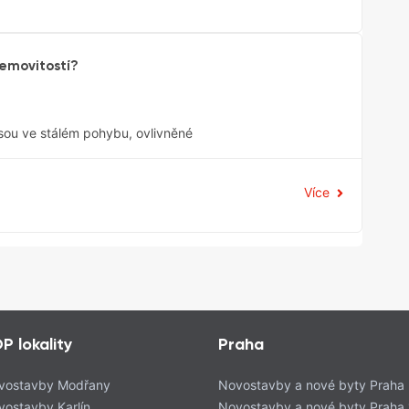
nemovitostí?
sou ve stálém pohybu, ovlivněné
Více
P lokality
Praha
vostavby Modřany
Novostavby a nové byty Praha
vostavby Karlín
Novostavby a nové byty Praha 