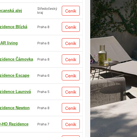
Středočeský
ecanská alej
Ceník
kraj
zidence Blízká
Ceník
Praha 8
AR living
Ceník
Praha 8
zidence Čámovka
Ceník
Praha 8
zidence Escape
Ceník
Praha 6
zidence Laurová
Ceník
Praha 5
zidence Newton
Ceník
Praha 8
-HO Rezidence
Ceník
Praha 7