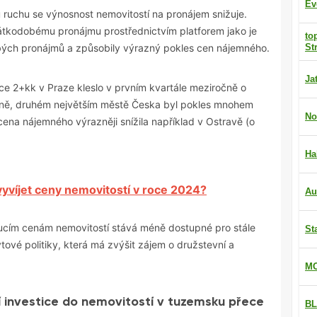
Ev
u ruchu se výnosnost nemovitostí na pronájem snižuje.
tkodobému pronájmu prostřednictvím platforem jako je
to
obých pronájmů a způsobily výrazný pokles cen nájemného.
St
Ja
ice 2+kk v Praze kleslo v prvním kvartále meziročně o
n
ě, druhém největším městě Česka byl pokles mnohem
No
 cena nájemného výrazněji snížila například v
Ostrav
ě (o
Ha
yvíjet ceny nemovitostí v roce 2024?
Au
stoucím cenám nemovitostí stává méně dostupné pro stále
St
ytové politiky, která má zvýšit zájem o družstevní a
MO
 investice do nemovitostí v tuzemsku přece
BL