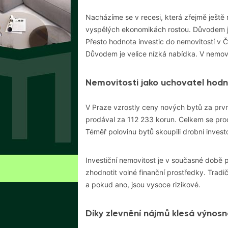
Nacházíme se v recesi, která zřejmě ještě
vyspělých ekonomikách rostou. Důvodem je m
Přesto hodnota
investic do nemovitost
í v 
Důvodem je velice nízká nabídka. V nemovit
Nemovitosti jako uchovatel hodn
V
Praze
vzrostly ceny
nov
ých bytů za první
prodával za 112 233 korun. Celkem se proda
Téměř polovinu bytů skoupili drobní investo
Investiční nemovitost je v současné době
zhodnotit volné finanční prostředky. Tradi
a pokud ano, jsou vysoce rizikové.
Díky zlevnění nájmů klesá výnosn