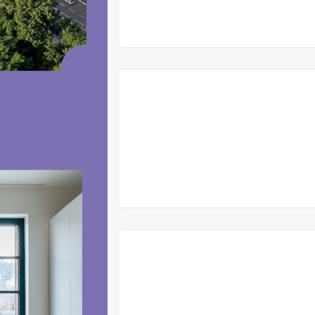
V
PŘÍPRAVĚ
VYPRODÁNO
VYPRODÁNO