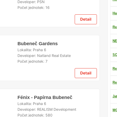
Developer:
PSN
Počet jednotek:
16
Ha
Detail
Re
NE
Bubeneč Gardens
Lokalita:
Praha 6
SO
Developer:
Natland Real Estate
Počet jednotek:
7
Re
Detail
Re
Ja
Fénix - Papírna Bubeneč
Lokalita:
Praha 6
Developer:
REALISM Development
MO
Počet jednotek:
580