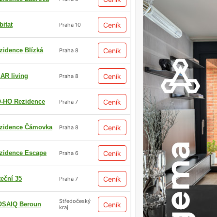
bitat
Ceník
Praha 10
zidence Blízká
Ceník
Praha 8
AR living
Ceník
Praha 8
-HO Rezidence
Ceník
Praha 7
zidence Čámovka
Ceník
Praha 8
zidence Escape
Ceník
Praha 6
teční 35
Ceník
Praha 7
Středočeský
SAIQ Beroun
Ceník
kraj