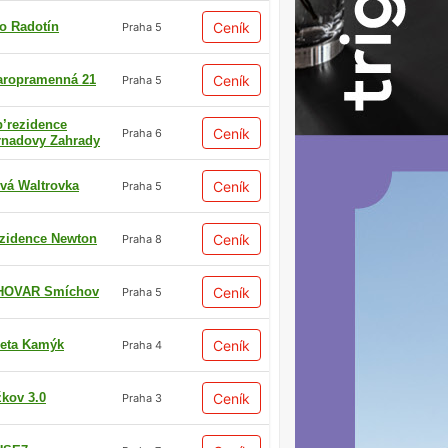
io Radotín
Ceník
Praha 5
aropramenná 21
Ceník
Praha 5
p’rezidence
Ceník
Praha 6
rnadovy Zahrady
vá Waltrovka
Ceník
Praha 5
zidence Newton
Ceník
Praha 8
HOVAR Smíchov
Ceník
Praha 5
eta Kamýk
Ceník
Praha 4
žkov 3.0
Ceník
Praha 3