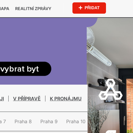
PŘIDAT
MAPA
REALITNÍ ZPRÁVY
JI
V PŘÍPRAVĚ
K PRONÁJMU
a 7
Praha 8
Praha 9
Praha 10