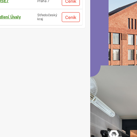
USE7
Ceník
Praha 7
Středočeský
dlení Úvaly
Ceník
kraj