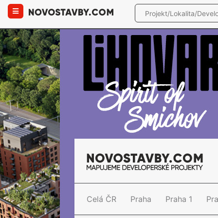
Celá ČR
Praha
Praha 1
Pr