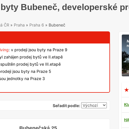
byty Bubeneč, developerské p
lá ČR
»
Praha
»
Praha 6
»
Bubeneč
iving
: v prodeji jsou byty na Praze 9
byl zahájen prodej bytů ve II.etapě
spuštěn prodej bytů ve III.etapě
rodeji jsou byty na Praze 5
jsou jednotky na Praze 3
Kl
Seřadit podle:
HA
Bubenečská 25