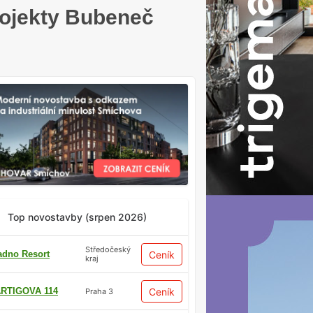
rojekty Bubeneč
Top novostavby (srpen 2026)
Středočeský
adno Resort
Ceník
kraj
RTIGOVA 114
Ceník
Praha 3