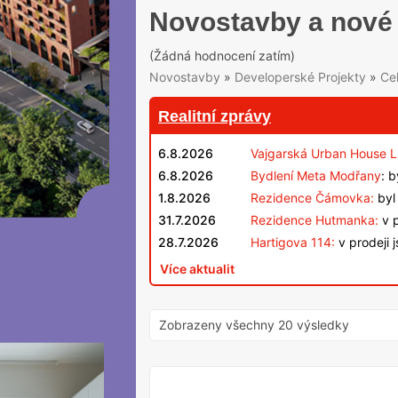
Novostavby a nové 
(Žádná hodnocení zatím)
Novostavby
»
Developerské Projekty
»
Ce
Realitní zprávy
6.8.2026
Vajgarská Urban House L
6.8.2026
Bydlení Meta Modřany
: 
1.8.2026
Rezidence Čámovka:
byl 
31.7.2026
Rezidence Hutmanka:
v p
28.7.2026
Hartigova 114:
v prodeji 
Více aktualit
Zobrazeny všechny 20 výsledky