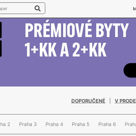
DOPORUČENÉ
V PRODE
aha 2
Praha 3
Praha 4
Praha 5
Praha 6
Prah