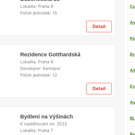
Lokalita:
Praha 6
Co
Počet jednotek:
15
An
Detail
Kl
Rezidence Gotthardská
By
Lokalita:
Praha 6
Developer:
Karimpol
Ar
Počet jednotek:
12
Ev
Detail
Au
Bydlení na Výšinách
BL
K nastěhování od:
2023
Lokalita:
Praha 7
Re