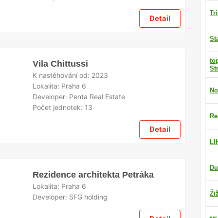
Tr
Detail
St
to
Vila Chittussi
St
K nastěhování od:
2023
Lokalita:
Praha 6
No
Developer:
Penta Real Estate
Počet jednotek:
13
Re
Detail
LI
Du
Rezidence architekta Petráka
Lokalita:
Praha 6
Ži
Developer:
SFG holding