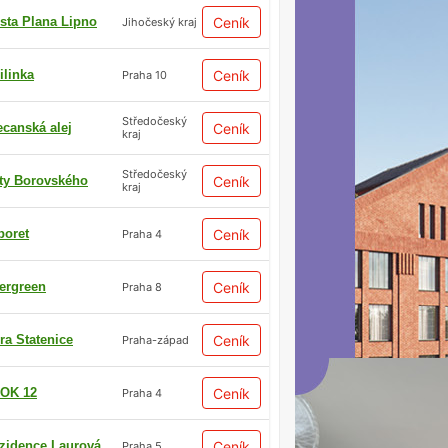
sta Plana Lipno
Ceník
Jihočeský kraj
ilinka
Ceník
Praha 10
Středočeský
ecanská alej
Ceník
kraj
Středočeský
ty Borovského
Ceník
kraj
boret
Ceník
Praha 4
ergreen
Ceník
Praha 8
ra Statenice
Ceník
Praha-západ
OK 12
Ceník
Praha 4
zidence Laurová
Ceník
Praha 5