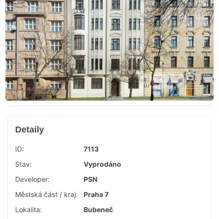
Detaily
ID:
7113
Stav:
Vyprodáno
Developer:
PSN
Městská část / kraj:
Praha 7
Lokalita:
Bubeneč