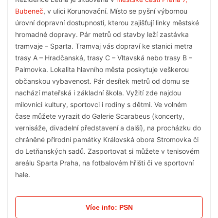
Bubeneč
, v ulici Korunovační. Místo se pyšní výbornou
úrovní dopravní dostupnosti, kterou zajišťují linky městské
hromadné dopravy. Pár metrů od stavby leží zastávka
tramvaje – Sparta. Tramvaj vás dopraví ke stanici metra
trasy A – Hradčanská, trasy C – Vltavská nebo trasy B –
Palmovka. Lokalita hlavního města poskytuje veškerou
občanskou vybavenost. Pár desítek metrů od domu se
nachází mateřská i základní škola. Vyžití zde najdou
milovníci kultury, sportovci i rodiny s dětmi. Ve volném
čase můžete vyrazit do Galerie Scarabeus (koncerty,
vernisáže, divadelní představení a další), na procházku do
chráněné přírodní památky Královská obora Stromovka či
do Letňanských sadů. Zasportovat si můžete v tenisovém
areálu Sparta Praha, na fotbalovém hřišti či ve sportovní
hale.
Více info: PSN