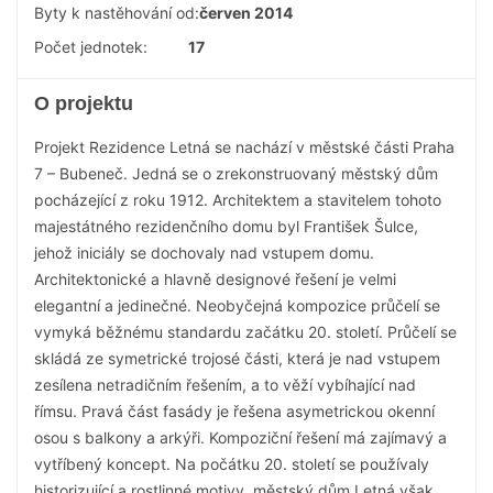
Byty k nastěhování od:
červen 2014
Počet jednotek:
17
O projektu
Projekt Rezidence Letná se nachází v městské části Praha
7 – Bubeneč. Jedná se o zrekonstruovaný městský dům
pocházející z roku 1912. Architektem a stavitelem tohoto
majestátného rezidenčního domu byl František Šulce,
jehož iniciály se dochovaly nad vstupem domu.
Architektonické a hlavně designové řešení je velmi
elegantní a jedinečné. Neobyčejná kompozice průčelí se
vymyká běžnému standardu začátku 20. století. Průčelí se
skládá ze symetrické trojosé části, která je nad vstupem
zesílena netradičním řešením, a to věží vybíhající nad
římsu. Pravá část fasády je řešena asymetrickou okenní
osou s balkony a arkýři. Kompoziční řešení má zajímavý a
vytříbený koncept. Na počátku 20. století se používaly
historizující a rostlinné motivy, městský dům Letná však