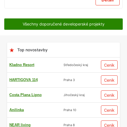
Všechny doporučené developerské projekty
Top novostavby
Kladno Resort
Ceník
Středočeský kraj
HARTIGOVA 114
Ceník
Praha 3
Costa Plana Lipno
Ceník
Jihočeský kraj
Anilinka
Ceník
Praha 10
NEAR living
Ceník
Praha 8