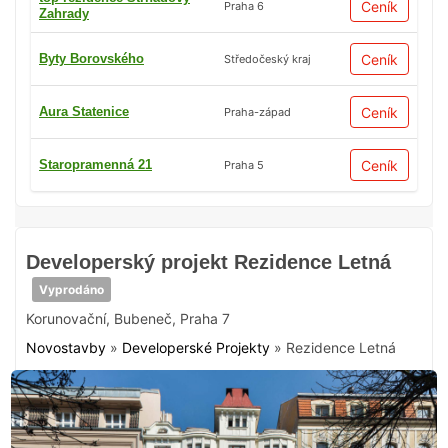
Ceník
Praha 6
Zahrady
Byty Borovského
Ceník
Středočeský kraj
Aura Statenice
Ceník
Praha-západ
Staropramenná 21
Ceník
Praha 5
Developerský projekt Rezidence Letná
Vyprodáno
Korunovační
,
Bubeneč
,
Praha 7
Novostavby
»
Developerské Projekty
»
Rezidence Letná