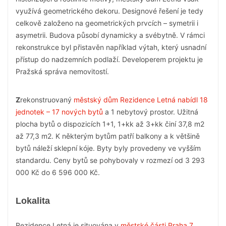
využívá geometrického dekoru. Designové řešení je tedy
celkově založeno na geometrických prvcích – symetrii i
asymetrii. Budova působí dynamicky a svébytně. V rámci
rekonstrukce byl přistavěn například výtah, který usnadní
přístup do nadzemních podlaží. Developerem projektu je
Pražská správa nemovitostí.
Z
rekonstruovaný
městský dům Rezidence Letná nabídl 18
jednotek – 17 nových bytů
a 1 nebytový prostor. Užitná
plocha bytů o dispozicích 1+1, 1+kk až 3+kk činí 37,8 m2
až 77,3 m2. K některým bytům patří balkony a k většině
bytů náleží sklepní kóje. Byty byly provedeny ve vyšším
standardu. Ceny bytů se pohybovaly v rozmezí od 3 293
000 Kč do 6 596 000 Kč.
Lokalita
Rezidence Letná je situována v
městské části Praha 7,