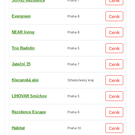
SO-HO Rezidence
Ceník
Praha 7
Evergreen
Ceník
Praha 8
NEAR living
Ceník
Praha 8
Trio Radotín
Ceník
Praha 5
Jateční 35
Ceník
Praha 7
Klecanská alej
Ceník
Středočeský kraj
LIHOVAR Smíchov
Ceník
Praha 5
Rezidence Escape
Ceník
Praha 6
Habitat
Ceník
Praha 10