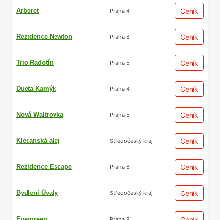
Arboret
Ceník
Praha 4
Rezidence Newton
Ceník
Praha 8
Trio Radotín
Ceník
Praha 5
Dueta Kamýk
Ceník
Praha 4
Nová Waltrovka
Ceník
Praha 5
Klecanská alej
Ceník
Středočeský kraj
Rezidence Escape
Ceník
Praha 6
Bydlení Úvaly
Ceník
Středočeský kraj
Evergreen
Ceník
Praha 8