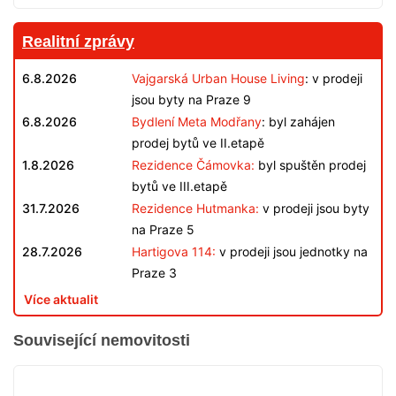
Realitní zprávy
6.8.2026
Vajgarská Urban House Living
: v prodeji
jsou byty na Praze 9
6.8.2026
Bydlení Meta Modřany
: byl zahájen
prodej bytů ve II.etapě
1.8.2026
Rezidence Čámovka:
byl spuštěn prodej
bytů ve III.etapě
31.7.2026
Rezidence Hutmanka:
v prodeji jsou byty
na Praze 5
28.7.2026
Hartigova 114:
v prodeji jsou jednotky na
Praze 3
Více aktualit
Související nemovitosti
VYPRODÁNO