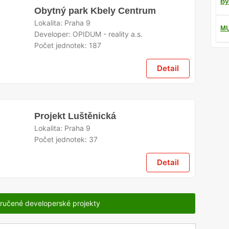
By
Obytný park Kbely Centrum
Lokalita:
Praha 9
M
Developer:
OPIDUM - reality a.s.
Počet jednotek:
187
Detail
Projekt Luštěnická
Lokalita:
Praha 9
Počet jednotek:
37
Detail
ručené developerské projekty