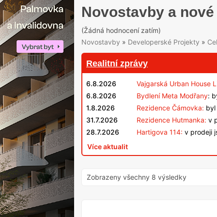
Novostavby a nové 
(Žádná hodnocení zatím)
Novostavby
»
Developerské Projekty
»
Ce
Realitní zprávy
6.8.2026
Vajgarská Urban House L
6.8.2026
Bydlení Meta Modřany
: 
1.8.2026
Rezidence Čámovka:
byl 
31.7.2026
Rezidence Hutmanka:
v p
28.7.2026
Hartigova 114:
v prodeji 
Více aktualit
Zobrazeny všechny 8 výsledky