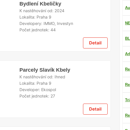
Bydlení Kbeličky
Au
K nastěhování od:
2024
Lokalita:
Praha 9
Developery:
IMMO, Investyn
NE
Počet jednotek:
44
BL
Detail
Ar
Parcely Slavík Kbely
Re
K nastěhování od:
Ihned
Lokalita:
Praha 9
Re
Developer:
Ekospol
Počet jednotek:
27
Tr
Detail
Re