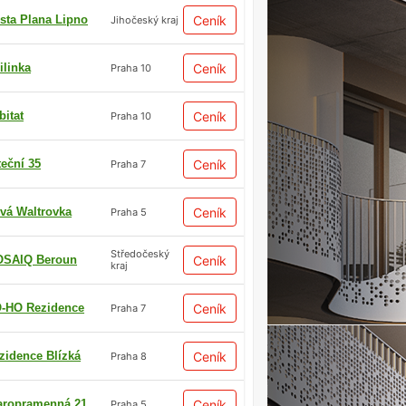
sta Plana Lipno
Ceník
Jihočeský kraj
ilinka
Ceník
Praha 10
bitat
Ceník
Praha 10
teční 35
Ceník
Praha 7
vá Waltrovka
Ceník
Praha 5
Středočeský
SAIQ Beroun
Ceník
kraj
-HO Rezidence
Ceník
Praha 7
zidence Blízká
Ceník
Praha 8
aropramenná 21
Ceník
Praha 5