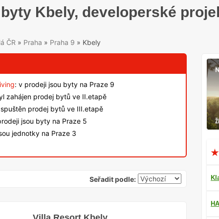
byty Kbely, developerské proje
lá ČR
»
Praha
»
Praha 9
»
Kbely
iving
: v prodeji jsou byty na Praze 9
byl zahájen prodej bytů ve II.etapě
spuštěn prodej bytů ve III.etapě
rodeji jsou byty na Praze 5
jsou jednotky na Praze 3
Kl
Seřadit podle:
HA
Villa Resort Kbely