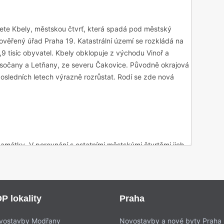
te Kbely, městskou čtvrť, která spadá pod městský
ověřený úřad Praha 19. Katastrální území se rozkládá na
,9 tisíc obyvatel. Kbely obklopuje z východu Vinoř a
Vysočany a Letňany, ze severu Čakovice. Původně okrajová
 posledních letech výrazně rozrůstat. Rodí se zde nová
památky. V porovnání s ostatními městskými čtvrtěmi jich
í a cennější. Věnujte pozornost především osmi
elském území vybudovány v letech 1674–1690. Jedná se o
é Boleslavi. Proč kaple vznikly právě tady? Odpověď je
mělo údajně cestovat tělo knížete svatého Václava buď 4.
P lokality
Praha
ý hrad. Čtyři z těchto kaplí se v letech 2012–2014
, které se staly součástí naučné stezky. Ovšem dvě kaple z
vostavby Modřany
Novostavby a nové byty Praha