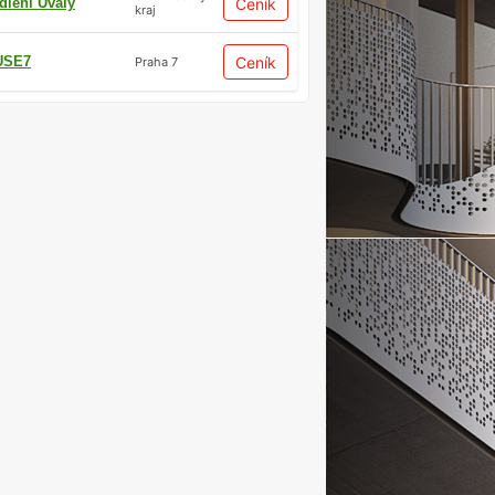
dlení Úvaly
Ceník
kraj
USE7
Ceník
Praha 7