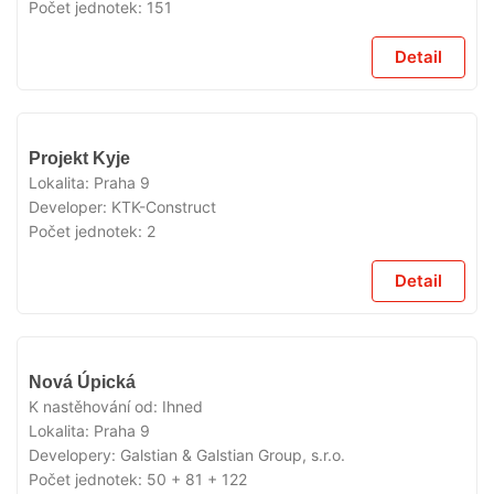
Počet jednotek:
151
Detail
V
Projekt Kyje
PRODEJI
Lokalita:
Praha 9
Developer:
KTK-Construct
Počet jednotek:
2
Detail
V
Nová Úpická
PRODEJI
K nastěhování od:
Ihned
Lokalita:
Praha 9
Developery:
Galstian & Galstian Group, s.r.o.
Počet jednotek:
50 + 81 + 122