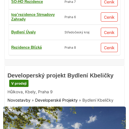
SO-HO Rezidence
Ceník
Praha 7
top’rezidence Strnadovy
Ceník
Praha 6
Zahrady
Bydlení Úvaly
Ceník
Středočeský kraj
Rezidence Blízká
Ceník
Praha 8
Developerský projekt Bydlení Kbeličky
V prodeji
Hůlkova
,
Kbely
,
Praha 9
Novostavby
»
Developerské Projekty
»
Bydlení Kbeličky