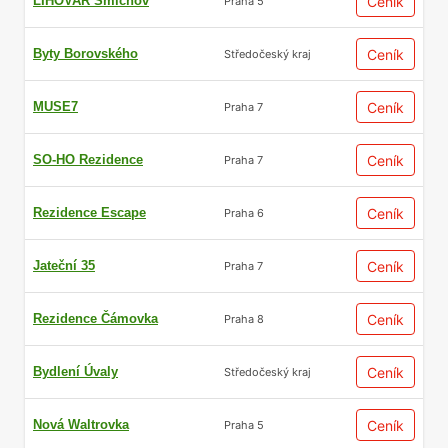
LIHOVAR Smíchov
Ceník
Praha 5
Byty Borovského
Ceník
Středočeský kraj
MUSE7
Ceník
Praha 7
SO-HO Rezidence
Ceník
Praha 7
Rezidence Escape
Ceník
Praha 6
Jateční 35
Ceník
Praha 7
Rezidence Čámovka
Ceník
Praha 8
Bydlení Úvaly
Ceník
Středočeský kraj
Nová Waltrovka
Ceník
Praha 5