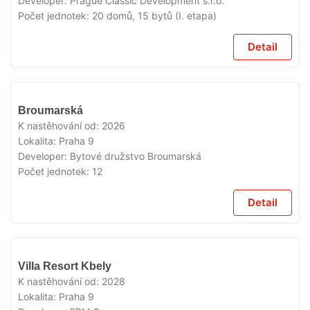
Developer:
Prague Classic Development s.r.o.
Počet jednotek:
20 domů, 15 bytů (I. etapa)
Detail
V
Broumarská
PRODEJI
K nastěhování od:
2026
Lokalita:
Praha 9
Developer:
Bytové družstvo Broumarská
Počet jednotek:
12
Detail
V
Villa Resort Kbely
PRODEJI
K nastěhování od:
2028
Lokalita:
Praha 9