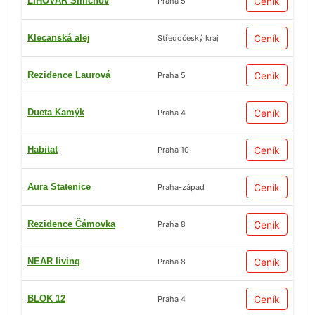
LIHOVAR Smíchov
Ceník
Praha 5
Klecanská alej
Ceník
Středočeský kraj
Rezidence Laurová
Ceník
Praha 5
Dueta Kamýk
Ceník
Praha 4
Habitat
Ceník
Praha 10
Aura Statenice
Ceník
Praha-západ
Rezidence Čámovka
Ceník
Praha 8
NEAR living
Ceník
Praha 8
BLOK 12
Ceník
Praha 4