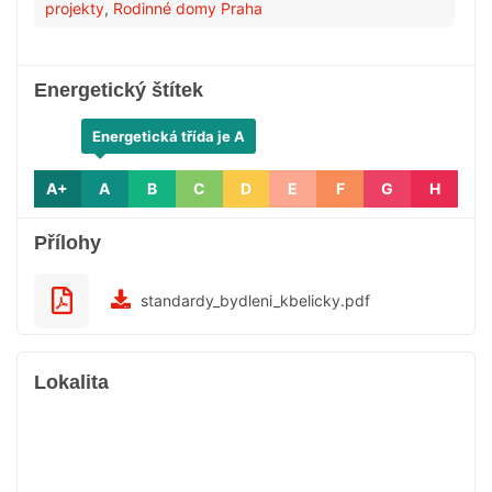
projekty
,
Rodinné domy Praha
Energetický štítek
Energetická třída je A
A+
A
B
C
D
E
F
G
H
Přílohy
standardy_bydleni_kbelicky.pdf
Lokalita