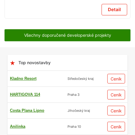
Detail
Všechny doporučené developerské projekty
Top novostavby
Kladno Resort
Ceník
Středočeský kraj
HARTIGOVA 114
Ceník
Praha 3
Costa Plana Lipno
Ceník
Jihočeský kraj
Anilinka
Ceník
Praha 10