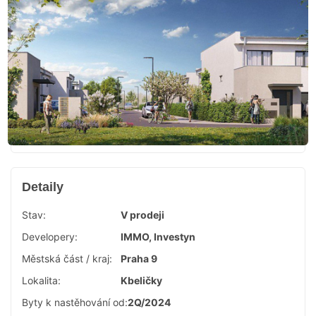
Detaily
Stav:
V prodeji
Developery:
IMMO, Investyn
Městská část / kraj:
Praha 9
Lokalita:
Kbeličky
Byty k nastěhování od:
2Q/2024