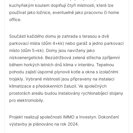
kuchyňským koutem doplňují čtyři místnosti, které lze
používat jako ložnice, eventuelně jako pracovnu či home
office.
Součástí každého domu je zahrada s terasou a dvě
parkovací místa (dům 4+kk) nebo garáž a jedno parkovací
místo (dům 5+kk). Domy jsou navrženy jako
nízkoenergetické. Bezúdržbová zelená střecha zpříjemní
během horkých letních dnů klima v interiéru. Tepelnou
pohodu zajistí úsporné plynové kotle a okna s izolačními
trojskly. Vybrané místnosti jsou připraveny na instalaci
klimatizace a předokenních žaluzií. Ve společných
prostorách areálu budou instalovány rychlonabíjecí stojany
pro elektromobily.
Projekt realizují společnosti IMMO a Investyn. Dokončení
výstavby je plánováno na rok 2024.