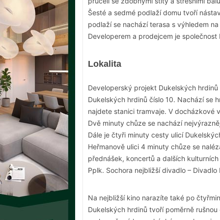
průčelí se zdobnými štíty a střešními ba
Šesté a sedmé podlaží domu tvoří nást
podlaží se nachází terasa s výhledem na 
Developerem a prodejcem je společnost D
Lokalita
Developerský projekt Dukelských hrdinů 
Dukelských hrdinů číslo 10. Nachází se
najdete stanici tramvaje. V docházkové v
Dvě minuty chůze se nachází nejvýraznějš
Dále je čtyři minuty cesty ulicí Dukelskýc
Heřmanově ulici 4 minuty chůze se naléz
přednášek, koncertů a dalších kulturních
Pplk. Sochora nejbližší divadlo – Divadlo
Na nejbližší kino narazíte také po čtyřmin
Dukelských hrdinů tvoří poměrně rušnou 