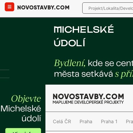
Celá ČR
Praha
Praha 1
Pr