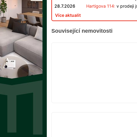
28.7.2026
Hartigova 114:
v prodeji 
Více aktualit
Související nemovitosti
VYPRODÁNO