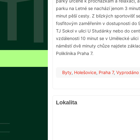
parky určené k procházkám a relaxaci, ale
parku na Letné se nachází jenom 3 min
minut pěší cesty. Z blízkých sportovišť s
fosfitovým zaměřením v dostupnosti do 9
TJ Sokol v ulici U Studánky nebo do cen
vzdálenosti 10 minut se v Umělecké ulic
náměstí dvě minuty chůze najdete základ
Poliklinika Praha 7.
Byty
,
Holešovice
,
Praha 7
,
Vyprodáno
Lokalita