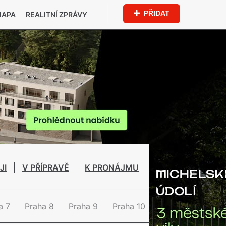
PŘIDAT
MAPA
REALITNÍ ZPRÁVY
JI
V PŘÍPRAVĚ
K PRONÁJMU
a 7
Praha 8
Praha 9
Praha 10