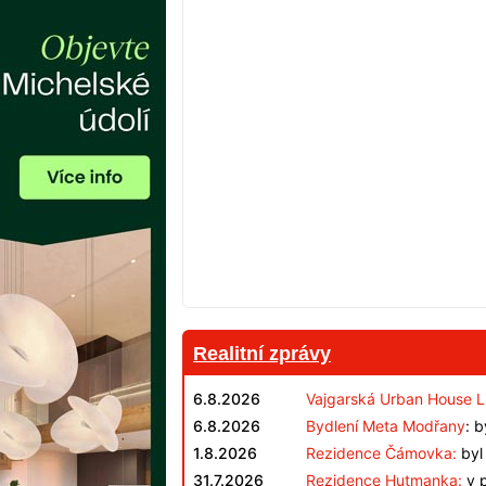
Realitní zprávy
6.8.2026
Vajgarská Urban House L
6.8.2026
Bydlení Meta Modřany
: 
1.8.2026
Rezidence Čámovka:
byl 
31.7.2026
Rezidence Hutmanka:
v p