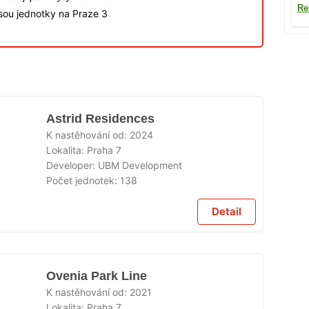
Re
jsou jednotky na Praze 3
Astrid Residences
K nastěhování od:
2024
Lokalita:
Praha 7
Developer:
UBM Development
Počet jednotek:
138
Detail
Ovenia Park Line
K nastěhování od:
2021
Lokalita:
Praha 7