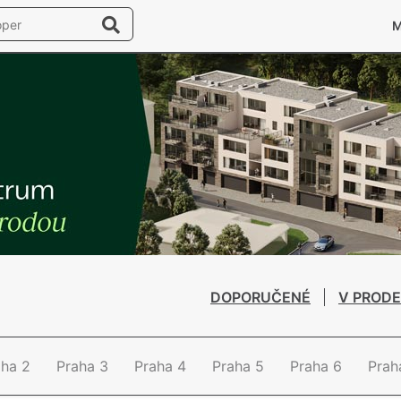
DOPORUČENÉ
V PRODE
aha 2
Praha 3
Praha 4
Praha 5
Praha 6
Prah