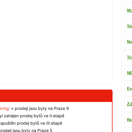
M
St
No
Tr
NE
Ev
Ži
iving
: v prodeji jsou byty na Praze 9
byl zahájen prodej bytů ve II.etapě
Re
spuštěn prodej bytů ve III.etapě
rodeji jsou byty na Praze 5