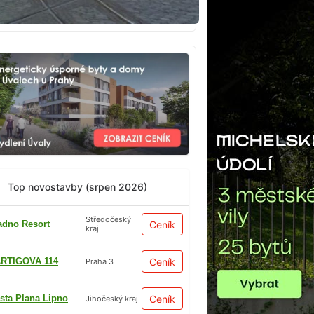
Top novostavby (srpen 2026)
Středočeský
adno Resort
Ceník
kraj
RTIGOVA 114
Ceník
Praha 3
sta Plana Lipno
Ceník
Jihočeský kraj