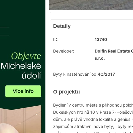
Detaily
ID:
13740
Developer:
Dolfin Real Estate
s.r.o.
Byty k nastěhování od:
4Q/2017
O projektu
Bydlení v centru města s příhodnou polo
Dukelských hrdinů 10 v Praze 7-Holešovic
dům, ale právě vhodná lokalita a genius l
zájemcům atraktivní nové byty, i byty 