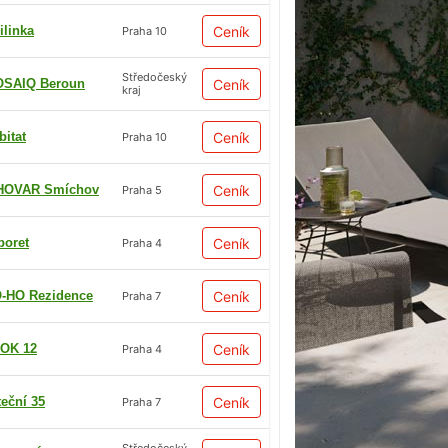
ilinka
Ceník
Praha 10
Středočeský
SAIQ Beroun
Ceník
kraj
bitat
Ceník
Praha 10
HOVAR Smíchov
Ceník
Praha 5
boret
Ceník
Praha 4
-HO Rezidence
Ceník
Praha 7
OK 12
Ceník
Praha 4
teční 35
Ceník
Praha 7