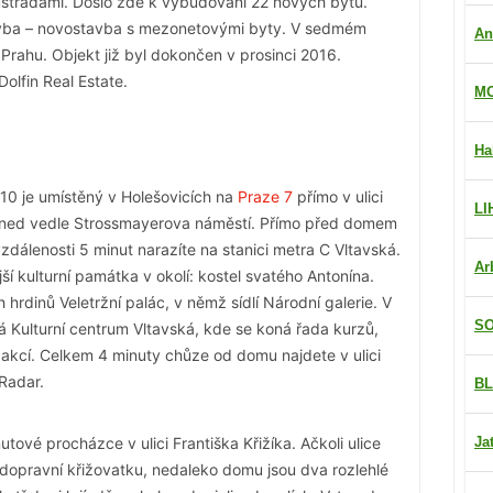
lustrádami. Došlo zde k vybudování 22 nových bytů.
avba – novostavba s mezonetovými byty. V sedmém
An
Prahu. Objekt již byl dokončen v prosinci 2016.
olfin Real Estate.
MO
Ha
10 je umístěný v Holešovicích na
Praze 7
přímo v ulici
LI
 hned vedle Strossmayerova náměstí. Přímo před domem
zdálenosti 5 minut narazíte na stanici metra C Vltavská.
Ar
í kulturní památka v okolí: kostel svatého Antonína.
h hrdinů Veletržní palác, v němž sídlí Národní galerie. V
SO
á Kulturní centrum Vltavská, kde se koná řada kurzů,
 akcí. Celkem 4 minuty chůze od domu najdete v ulici
 Radar.
BL
utové procházce v ulici Františka Křižíka. Ačkoli ulice
Ja
dopravní křižovatku, nedaleko domu jsou dva rozlehlé