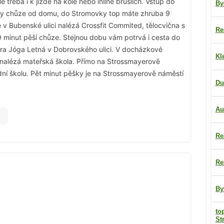
 třeba i k jízdě na kole nebo inline bruslích. Vstup do
By
uty chůze od domu, do Stromovky top máte zhruba 9
e v Bubenské ulici nalézá Crossfit Commited, tělocvična s
Re
 minut pěší chůze. Stejnou dobu vám potrvá i cesta do
tra Jóga Letná v Dobrovského ulici. V docházkové
Kl
i nalézá mateřská škola. Přímo na Strossmayerově
ní školu. Pět minut pěšky je na Strossmayerově náměstí
Du
Au
Re
Re
By
to
St