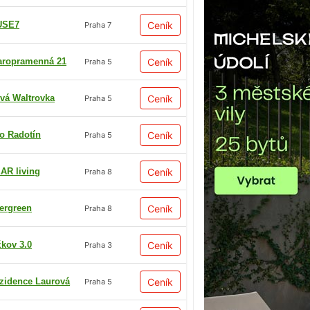
USE7
Ceník
Praha 7
aropramenná 21
Ceník
Praha 5
vá Waltrovka
Ceník
Praha 5
io Radotín
Ceník
Praha 5
AR living
Ceník
Praha 8
ergreen
Ceník
Praha 8
žkov 3.0
Ceník
Praha 3
zidence Laurová
Ceník
Praha 5