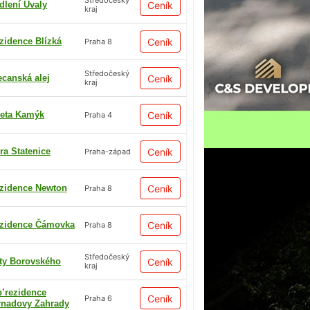
Středočeský
dlení Úvaly
Ceník
kraj
zidence Blízká
Ceník
Praha 8
Středočeský
ecanská alej
Ceník
kraj
eta Kamýk
Ceník
Praha 4
ra Statenice
Ceník
Praha-západ
zidence Newton
Ceník
Praha 8
zidence Čámovka
Ceník
Praha 8
Středočeský
ty Borovského
Ceník
kraj
p’rezidence
Ceník
Praha 6
rnadovy Zahrady