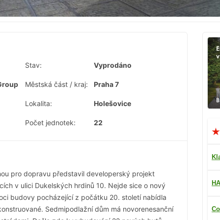
Stav:
Vyprodáno
 Group
Městská část / kraj:
Praha 7
Lokalita:
Holešovice
Počet jednotek:
22
Kl
hou pro dopravu představil developerský projekt
HA
ích v ulici Dukelských hrdinů 10. Nejde sice o nový
oci budovy pocházející z počátku 20. století nabídla
rekonstruované. Sedmipodlažní dům má novorenesanční
Co