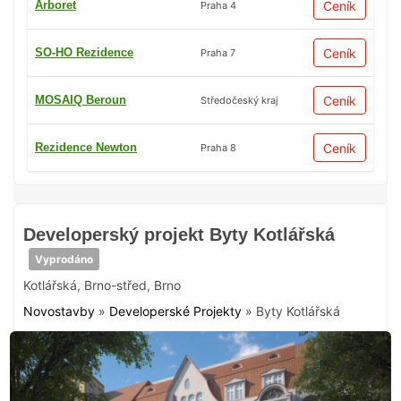
Arboret
Ceník
Praha 4
SO-HO Rezidence
Ceník
Praha 7
MOSAIQ Beroun
Ceník
Středočeský kraj
Rezidence Newton
Ceník
Praha 8
Developerský projekt Byty Kotlářská
Vyprodáno
Kotlářská
,
Brno-střed
,
Brno
Novostavby
»
Developerské Projekty
»
Byty Kotlářská