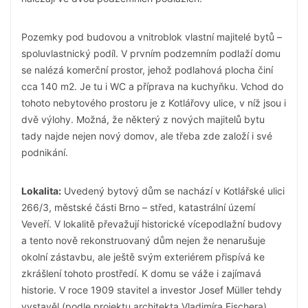
Pozemky pod budovou a vnitroblok vlastní majitelé bytů –
spoluvlastnický podíl. V prvním podzemním podlaží domu
se nalézá komerční prostor, jehož podlahová plocha činí
cca 140 m2. Je tu i WC a příprava na kuchyňku. Vchod do
tohoto nebytového prostoru je z Kotlářovy ulice, v níž jsou i
dvě výlohy. Možná, že některý z nových majitelů bytu
tady najde nejen nový domov, ale třeba zde založí i své
podnikání.
Lokalita:
Uvedený bytový dům se nachází v Kotlářské ulici
266/3, městské části Brno – střed, katastrální území
Veveří. V lokalitě převažují historické vícepodlažní budovy
a tento nově rekonstruovaný dům nejen že nenarušuje
okolní zástavbu, ale ještě svým exteriérem přispívá ke
zkrášlení tohoto prostředí. K domu se váže i zajímavá
historie. V roce 1909 stavitel a investor Josef Müller tehdy
vystavěl (podle projektu architekta Vladimíra Fischera)