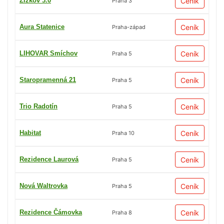
Žižkov 3.0
Ceník
Praha 3
Aura Statenice
Ceník
Praha-západ
LIHOVAR Smíchov
Ceník
Praha 5
Staropramenná 21
Ceník
Praha 5
Trio Radotín
Ceník
Praha 5
Habitat
Ceník
Praha 10
Rezidence Laurová
Ceník
Praha 5
Nová Waltrovka
Ceník
Praha 5
Rezidence Čámovka
Ceník
Praha 8