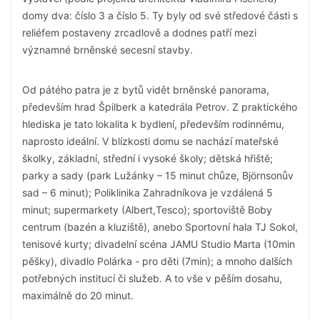
domy dva: číslo 3 a číslo 5. Ty byly od své středové části s
reliéfem postaveny zrcadlově a dodnes patří mezi
významné brněnské secesní stavby.
Od pátého patra je z bytů vidět brněnské panorama,
především hrad Špilberk a katedrála Petrov. Z praktického
hlediska je tato lokalita k bydlení, především rodinnému,
naprosto ideální. V blízkosti domu se nachází mateřské
školky, základní, střední i vysoké školy; dětská hřiště;
parky a sady (park Lužánky – 15 minut chůze, Björnsonův
sad – 6 minut); Poliklinika Zahradníkova je vzdálená 5
minut; supermarkety (Albert,Tesco); sportoviště Boby
centrum (bazén a kluziště), anebo Sportovní hala TJ Sokol,
tenisové kurty; divadelní scéna JAMU Studio Marta (10min
pěšky), divadlo Polárka - pro děti (7min); a mnoho dalších
potřebných institucí či služeb. A to vše v pěším dosahu,
maximálně do 20 minut.