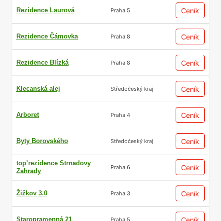
Rezidence Laurová
Ceník
Praha 5
Rezidence Čámovka
Ceník
Praha 8
Rezidence Blízká
Ceník
Praha 8
Klecanská alej
Ceník
Středočeský kraj
Arboret
Ceník
Praha 4
Byty Borovského
Ceník
Středočeský kraj
top’rezidence Strnadovy
Ceník
Praha 6
Zahrady
Žižkov 3.0
Ceník
Praha 3
Staropramenná 21
Ceník
Praha 5