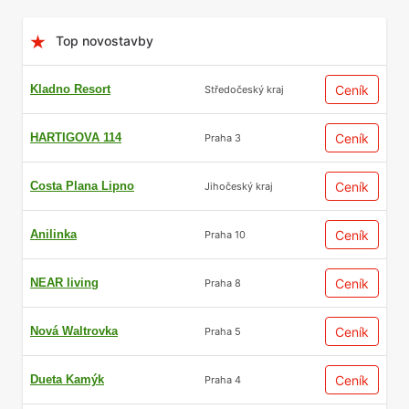
Top novostavby
Kladno Resort
Ceník
Středočeský kraj
HARTIGOVA 114
Ceník
Praha 3
Costa Plana Lipno
Ceník
Jihočeský kraj
Anilinka
Ceník
Praha 10
NEAR living
Ceník
Praha 8
Nová Waltrovka
Ceník
Praha 5
Dueta Kamýk
Ceník
Praha 4