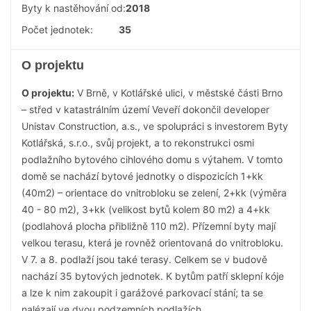
Byty k nastěhování od:
2018
Počet jednotek:
35
O projektu
O projektu:
V Brně, v Kotlářské ulici, v městské části Brno
– střed v katastrálním území Veveří dokončil developer
Unistav Construction, a.s., ve spolupráci s investorem Byty
Kotlářská, s.r.o., svůj projekt, a to rekonstrukci osmi
podlažního bytového cihlového domu s výtahem. V tomto
domě se nachází bytové jednotky o dispozicích 1+kk
(40m2) – orientace do vnitrobloku se zelení, 2+kk (výměra
40 - 80 m2), 3+kk (velikost bytů kolem 80 m2) a 4+kk
(podlahová plocha přibližně 110 m2). Přízemní byty mají
velkou terasu, která je rovněž orientovaná do vnitrobloku.
V 7. a 8. podlaží jsou také terasy. Celkem se v budově
nachází 35 bytových jednotek. K bytům patří sklepní kóje
a lze k nim zakoupit i garážové parkovací stání; ta se
nalézají ve dvou podzemních podlažích.