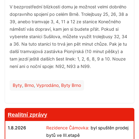
V bezprostřední blízkosti domu je možnost velmi dobrého
dopravního spojení po celém Brně. Trolejbusy 25, 26, 38 a
39, anebo tramvaje 3, 4, 11 a 12 ze stanice Konečného
náměstí vás dopraví, kam jen si budete přát. Pokud si
vyberete stanici Sušilova, můžete využít trolejbusy 32, 34
a 36. Na tuto stanici to trvá jen pět minut chůze. Pak je tu
další tramvajová zastávka Pionýrská (10 minut pěšky) a
tam jezdí ještě dalších šest linek: 1, 2, 6, 8, 9 a 10. Nouze
není ani o noční spoje: N92, N93 a N99.
Byty
,
Brno
,
Vyprodáno
,
Byty Brno
Realitní zprávy
1.8.2026
Rezidence Čámovka:
byl spuštěn prodej
bytů ve III.etapě