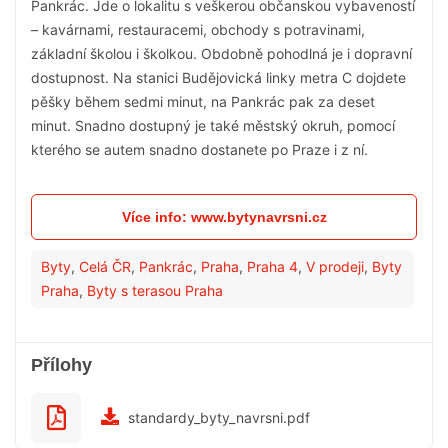
Pankrác. Jde o lokalitu s veškerou občanskou vybaveností
– kavárnami, restauracemi, obchody s potravinami,
základní školou i školkou. Obdobně pohodlná je i dopravní
dostupnost. Na stanici Budějovická linky metra C dojdete
pěšky během sedmi minut, na Pankrác pak za deset
minut. Snadno dostupný je také městský okruh, pomocí
kterého se autem snadno dostanete po Praze i z ní.
Více info: www.bytynavrsni.cz
Byty
,
Celá ČR
,
Pankrác
,
Praha
,
Praha 4
,
V prodeji
,
Byty
Praha
,
Byty s terasou Praha
Přílohy
standardy_byty_navrsni.pdf