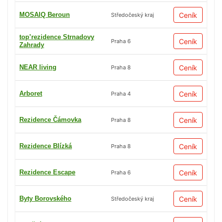
MOSAIQ Beroun
Ceník
Středočeský kraj
top’rezidence Strnadovy
Ceník
Praha 6
Zahrady
NEAR living
Ceník
Praha 8
Arboret
Ceník
Praha 4
Rezidence Čámovka
Ceník
Praha 8
Rezidence Blízká
Ceník
Praha 8
Rezidence Escape
Ceník
Praha 6
Byty Borovského
Ceník
Středočeský kraj