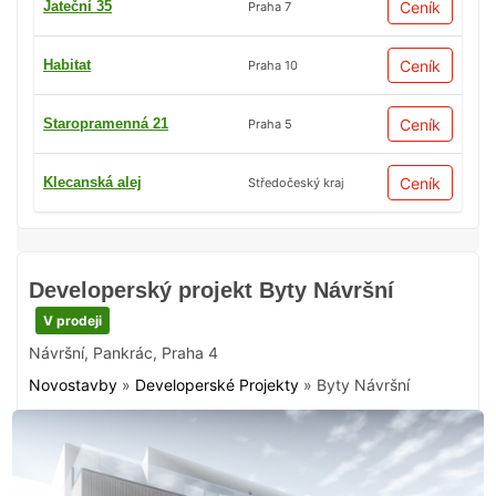
Jateční 35
Ceník
Praha 7
Habitat
Ceník
Praha 10
Staropramenná 21
Ceník
Praha 5
Klecanská alej
Ceník
Středočeský kraj
Developerský projekt Byty Návršní
V prodeji
Návršní
,
Pankrác
,
Praha 4
Novostavby
»
Developerské Projekty
»
Byty Návršní