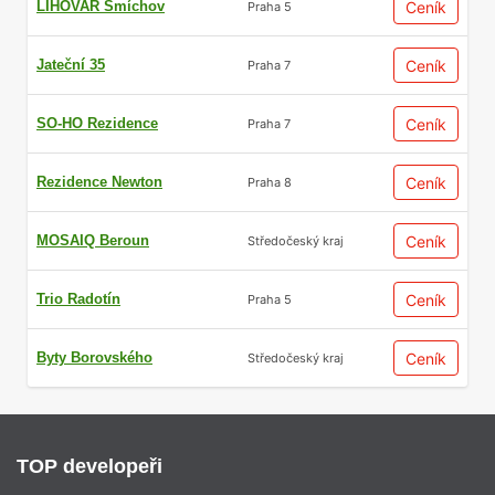
LIHOVAR Smíchov
Ceník
Praha 5
Jateční 35
Ceník
Praha 7
SO-HO Rezidence
Ceník
Praha 7
Rezidence Newton
Ceník
Praha 8
MOSAIQ Beroun
Ceník
Středočeský kraj
Trio Radotín
Ceník
Praha 5
Byty Borovského
Ceník
Středočeský kraj
TOP developeři