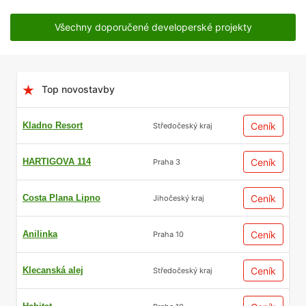
Všechny doporučené developerské projekty
Top novostavby
Kladno Resort
Ceník
Středočeský kraj
HARTIGOVA 114
Ceník
Praha 3
Costa Plana Lipno
Ceník
Jihočeský kraj
Anilinka
Ceník
Praha 10
Klecanská alej
Ceník
Středočeský kraj