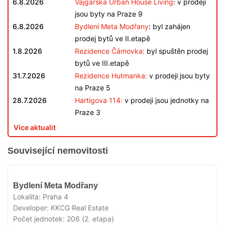
6.8.2026
Vajgarská Urban House Living
: v prodeji
jsou byty na Praze 9
6.8.2026
Bydlení Meta Modřany
: byl zahájen
prodej bytů ve II.etapě
1.8.2026
Rezidence Čámovka:
byl spuštěn prodej
bytů ve III.etapě
31.7.2026
Rezidence Hutmanka:
v prodeji jsou byty
na Praze 5
28.7.2026
Hartigova 114:
v prodeji jsou jednotky na
Praze 3
Více aktualit
Související nemovitosti
V
Bydlení Meta Modřany
PRODEJI
Lokalita:
Praha 4
Developer:
KKCG Real Estate
Počet jednotek:
206 (2. etapa)