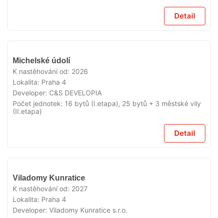
Detail
V
Michelské údolí
PRODEJI
K nastěhování od:
2026
Lokalita:
Praha 4
Developer:
C&S DEVELOPIA
Počet jednotek:
16 bytů (I.etapa), 25 bytů + 3 městské vily
(II.etapa)
Detail
V
Viladomy Kunratice
PRODEJI
K nastěhování od:
2027
Lokalita:
Praha 4
Developer:
Viladomy Kunratice s.r.o.