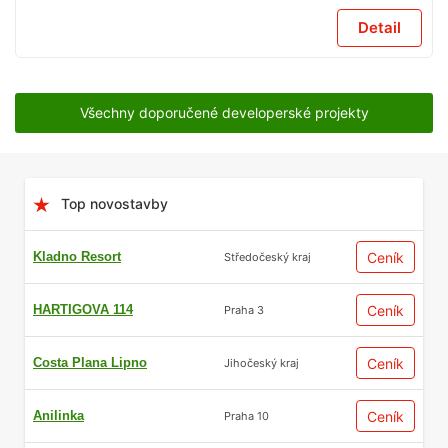
Detail
Všechny doporučené developerské projekty
Top novostavby
Kladno Resort
Ceník
Středočeský kraj
HARTIGOVA 114
Ceník
Praha 3
Costa Plana Lipno
Ceník
Jihočeský kraj
Anilinka
Ceník
Praha 10