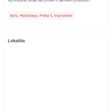
vychovávat svoje děti právě v takovém prostředí?
Byty
,
Hlubočepy
,
Praha 5
,
Vyprodáno
Lokalita