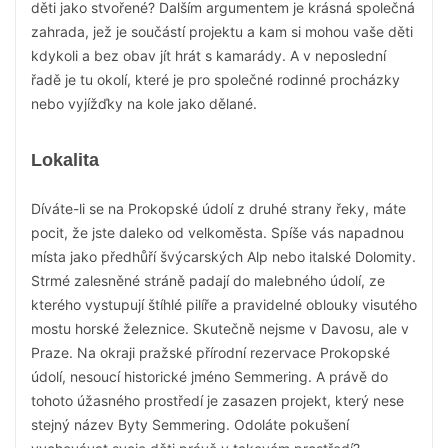
děti jako stvořené? Dalším argumentem je krásná společná
zahrada, jež je součástí projektu a kam si mohou vaše děti
kdykoli a bez obav jít hrát s kamarády. A v neposlední
řadě je tu okolí, které je pro společné rodinné procházky
nebo vyjížďky na kole jako dělané.
Lokalita
Díváte-li se na Prokopské údolí z druhé strany řeky, máte
pocit, že jste daleko od velkoměsta. Spíše vás napadnou
místa jako předhůří švýcarských Alp nebo italské Dolomity.
Strmé zalesněné stráně padají do malebného údolí, ze
kterého vystupují štíhlé pilíře a pravidelné oblouky visutého
mostu horské železnice. Skutečně nejsme v Davosu, ale v
Praze. Na okraji pražské přírodní rezervace Prokopské
údolí, nesoucí historické jméno Semmering. A právě do
tohoto úžasného prostředí je zasazen projekt, který nese
stejný název Byty Semmering. Odoláte pokušení