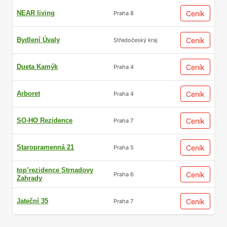
NEAR living
Ceník
Praha 8
Bydlení Úvaly
Ceník
Středočeský kraj
Dueta Kamýk
Ceník
Praha 4
Arboret
Ceník
Praha 4
SO-HO Rezidence
Ceník
Praha 7
Staropramenná 21
Ceník
Praha 5
top’rezidence Strnadovy
Ceník
Praha 6
Zahrady
Jateční 35
Ceník
Praha 7