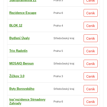
Staropramenná 21
Ceník
Praha 5
Rezidence Escape
Ceník
Praha 6
BLOK 12
Ceník
Praha 4
Bydlení Úvaly
Ceník
Středočeský kraj
Trio Radotín
Ceník
Praha 5
MOSAIQ Beroun
Ceník
Středočeský kraj
Žižkov 3.0
Ceník
Praha 3
Byty Borovského
Ceník
Středočeský kraj
top’rezidence Strnadovy
Ceník
Praha 6
Zahrady