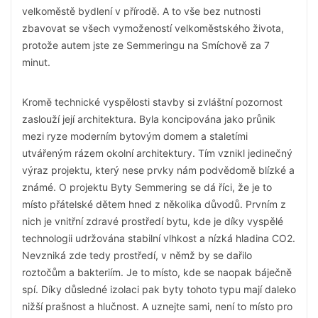
velkoměstě bydlení v přírodě. A to vše bez nutnosti
zbavovat se všech vymožeností velkoměstského života,
protože autem jste ze Semmeringu na Smíchově za 7
minut.
Kromě technické vyspělosti stavby si zvláštní pozornost
zaslouží její architektura. Byla koncipována jako průnik
mezi ryze moderním bytovým domem a staletími
utvářeným rázem okolní architektury. Tím vznikl jedinečný
výraz projektu, který nese prvky nám podvědomě blízké a
známé. O projektu Byty Semmering se dá říci, že je to
místo přátelské dětem hned z několika důvodů. Prvním z
nich je vnitřní zdravé prostředí bytu, kde je díky vyspělé
technologii udržována stabilní vlhkost a nízká hladina CO2.
Nevzniká zde tedy prostředí, v němž by se dařilo
roztočům a bakteriím. Je to místo, kde se naopak báječně
spí. Díky důsledné izolaci pak byty tohoto typu mají daleko
nižší prašnost a hlučnost. A uznejte sami, není to místo pro