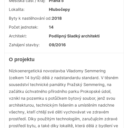
Městská část / kraj:
Praha 5
Lokalita:
Hlubočepy
Byty k nastěhování od:
2018
Počet jednotek:
14
Architekt:
Podlipný Sladký architekti
Zahájení stavby:
09/2016
O projektu
Nízkoenergetická novostavba Viladomy Semmering
(celkem 14 bytů) dělá z nadstandardu standard. V těsném
sousedství technické památky Pražský Semmering, na
začátku úchvatného přírodního parku Prokopské údolí,
vznikl na pozemku s potůčkem bytový soubor, jenž svou
architekturou, technickým řešením a umístěním nadchne
všechny, kteří chtějí své děti vychovávat ve zdravém
prostředí. Díky použitým technologiím, zaručujícím zdravé
prostředí bytu, a také díky lokalitě, která dělá z bydlení ve