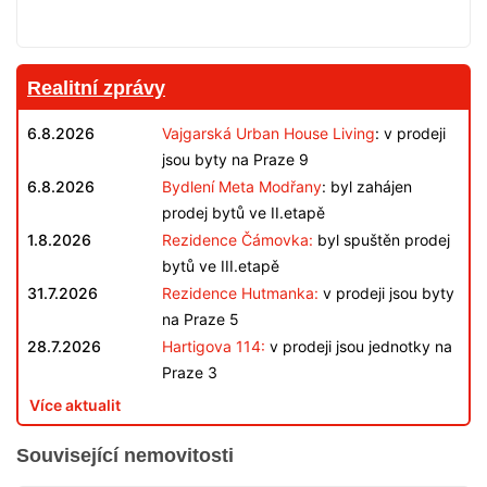
Realitní zprávy
6.8.2026
Vajgarská Urban House Living
: v prodeji
jsou byty na Praze 9
6.8.2026
Bydlení Meta Modřany
: byl zahájen
prodej bytů ve II.etapě
1.8.2026
Rezidence Čámovka:
byl spuštěn prodej
bytů ve III.etapě
31.7.2026
Rezidence Hutmanka:
v prodeji jsou byty
na Praze 5
28.7.2026
Hartigova 114:
v prodeji jsou jednotky na
Praze 3
Více aktualit
Související nemovitosti