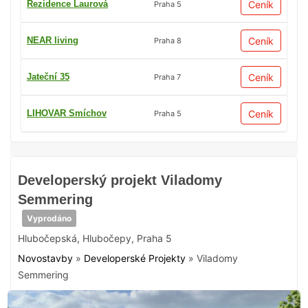
Rezidence Laurová
Ceník
Praha 5
NEAR living
Ceník
Praha 8
Jateční 35
Ceník
Praha 7
LIHOVAR Smíchov
Ceník
Praha 5
Developerský projekt Viladomy
Semmering
Vyprodáno
Hlubočepská
,
Hlubočepy
,
Praha 5
Novostavby
»
Developerské Projekty
»
Viladomy
Semmering