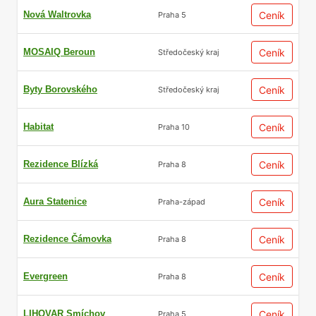
Nová Waltrovka
Ceník
Praha 5
MOSAIQ Beroun
Ceník
Středočeský kraj
Byty Borovského
Ceník
Středočeský kraj
Habitat
Ceník
Praha 10
Rezidence Blízká
Ceník
Praha 8
Aura Statenice
Ceník
Praha-západ
Rezidence Čámovka
Ceník
Praha 8
Evergreen
Ceník
Praha 8
LIHOVAR Smíchov
Ceník
Praha 5