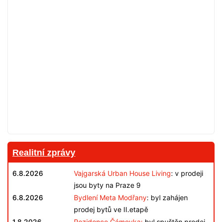
Realitní zprávy
6.8.2026
Vajgarská Urban House Living
: v prodeji
jsou byty na Praze 9
6.8.2026
Bydlení Meta Modřany
: byl zahájen
prodej bytů ve II.etapě
1.8.2026
Rezidence Čámovka:
byl spuštěn prodej