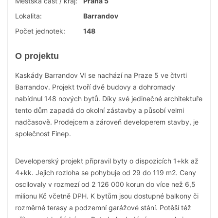
Městská část / kraj:
Praha 5
Lokalita:
Barrandov
Počet jednotek:
148
O projektu
Kaskády Barrandov VI se nachází na Praze 5 ve čtvrti
Barrandov. Projekt tvoří dvě budovy a dohromady
nabídnul 148 nových bytů. Díky své jedinečné architektuře
tento dům zapadá do okolní zástavby a působí velmi
nadčasově. Prodejcem a zároveň developerem stavby, je
společnost Finep.
Developerský projekt připravil byty o dispozicích 1+kk až
4+kk. Jejich rozloha se pohybuje od 29 do 119 m2. Ceny
oscilovaly v rozmezí od 2 126 000 korun do více než 6,5
milionu Kč včetně DPH. K bytům jsou dostupné balkony či
rozměrné terasy a podzemní garážové stání. Potěší též