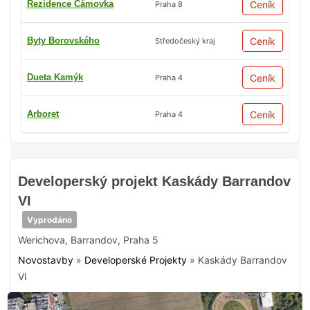
Rezidence Čámovka
Ceník
Praha 8
Byty Borovského
Ceník
Středočeský kraj
Dueta Kamýk
Ceník
Praha 4
Arboret
Ceník
Praha 4
Developerský projekt Kaskády Barrandov
VI
Vyprodáno
Werichova
,
Barrandov
,
Praha 5
Novostavby
»
Developerské Projekty
»
Kaskády Barrandov
VI