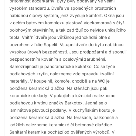
přítomnost kočárkárny. Byty byly dodávány ve velmi
vysokém standardu. Dveře ve společných prostorách
nabídnou čipový systém, jenž zvyšuje komfort. Okna jsou
v celém bytovém komplexu plastová vícekomorová s čtyř-
polohovým otevíráním, a tak zadržují co nejvíce unikajícího
tepla. Vnitřní dveře jsou většinou jednokřídlé plné s
povrchem z folie Sapelit. Vstupní dveře do bytu nabídnou
vysokou úroveň bezpečnosti. Jsou protipožární a disponují
bezpečnostním kováním a ocelovými zárubněmi.
Samozřejmostí je panoramatické kukátko. Co se týče
podlahových krytin, nalezneme zde opravdu kvalitní
materiály. V koupelně, komoře, chodbě a na WC je
položena keramická dlažba. Na stěnách jsou pak
keramické obklady. V pokojích a ložnicích nalezneme
podlahovou krytinu značky Barkotex. Jedná se o
laminátové plovoucí podlahy. V kuchyňském koutu je
položena keramická dlažba. Na terasách, balkonech a
lodžiích nalezneme keramické či betonové dlaždice.
Sanitární keramika pochází od ověřených výrobců. V