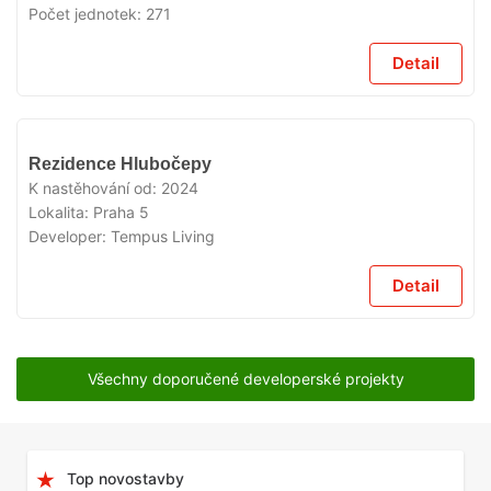
Počet jednotek:
271
Detail
VYPRODÁNO
Rezidence Hlubočepy
K nastěhování od:
2024
Lokalita:
Praha 5
Developer:
Tempus Living
Detail
Všechny doporučené developerské projekty
Top novostavby