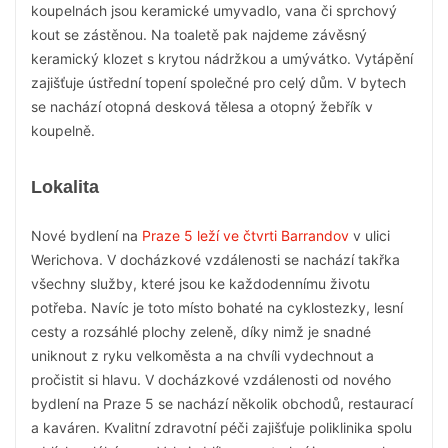
koupelnách jsou keramické umyvadlo, vana či sprchový
kout se zástěnou. Na toaletě pak najdeme závěsný
keramický klozet s krytou nádržkou a umývátko. Vytápění
zajišťuje ústřední topení společné pro celý dům. V bytech
se nachází otopná desková tělesa a otopný žebřík v
koupelně.
Lokalita
Nové bydlení na
Praze 5 leží ve čtvrti Barrandov
v ulici
Werichova. V docházkové vzdálenosti se nachází takřka
všechny služby, které jsou ke každodennímu životu
potřeba. Navíc je toto místo bohaté na cyklostezky, lesní
cesty a rozsáhlé plochy zeleně, díky nimž je snadné
uniknout z ryku velkoměsta a na chvíli vydechnout a
pročistit si hlavu. V docházkové vzdálenosti od nového
bydlení na Praze 5 se nachází několik obchodů, restaurací
a kaváren. Kvalitní zdravotní péči zajišťuje poliklinika spolu