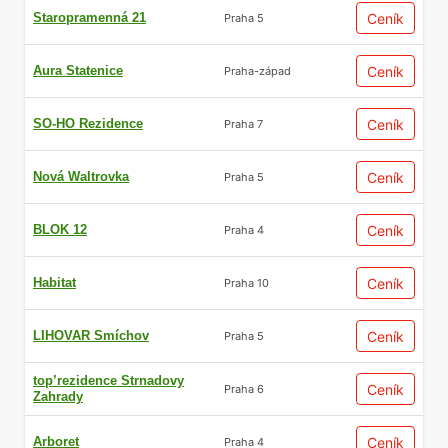
Staropramenná 21
Ceník
Praha 5
Aura Statenice
Ceník
Praha-západ
SO-HO Rezidence
Ceník
Praha 7
Nová Waltrovka
Ceník
Praha 5
BLOK 12
Ceník
Praha 4
Habitat
Ceník
Praha 10
LIHOVAR Smíchov
Ceník
Praha 5
top’rezidence Strnadovy
Ceník
Praha 6
Zahrady
Arboret
Ceník
Praha 4