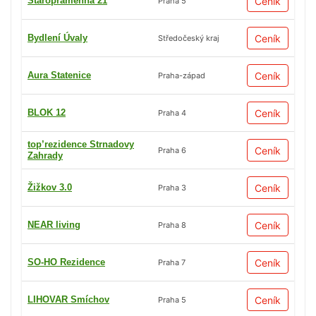
Staropramenná 21
Ceník
Praha 5
Bydlení Úvaly
Ceník
Středočeský kraj
Aura Statenice
Ceník
Praha-západ
BLOK 12
Ceník
Praha 4
top’rezidence Strnadovy
Ceník
Praha 6
Zahrady
Žižkov 3.0
Ceník
Praha 3
NEAR living
Ceník
Praha 8
SO-HO Rezidence
Ceník
Praha 7
LIHOVAR Smíchov
Ceník
Praha 5