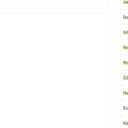
Ja
Du
Ar
Re
Re
Ži
Ha
Ev
Kl