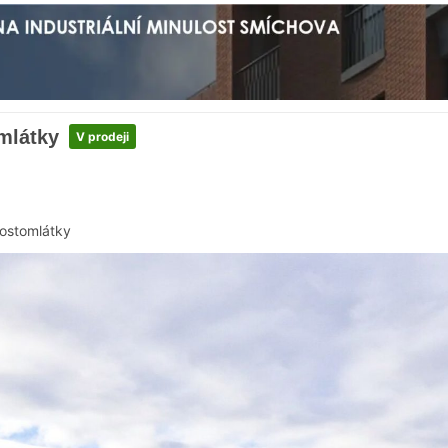
mlátky
V prodeji
ostomlátky