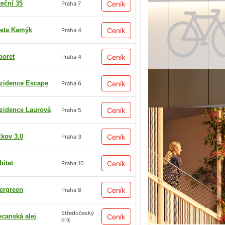
teční 35
Ceník
Praha 7
eta Kamýk
Ceník
Praha 4
boret
Ceník
Praha 4
zidence Escape
Ceník
Praha 6
zidence Laurová
Ceník
Praha 5
žkov 3.0
Ceník
Praha 3
bitat
Ceník
Praha 10
ergreen
Ceník
Praha 8
Středočeský
ecanská alej
Ceník
kraj