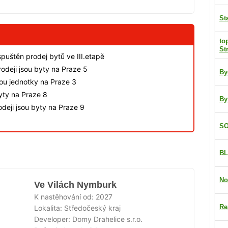
St
to
St
spuštěn prodej bytů ve III.etapě
odeji jsou byty na Praze 5
By
sou jednotky na Praze 3
byty na Praze 8
By
deji jsou byty na Praze 9
SO
BL
No
Ve Vilách Nymburk
K nastěhování od:
2027
Re
Lokalita:
Středočeský kraj
Developer:
Domy Drahelice s.r.o.