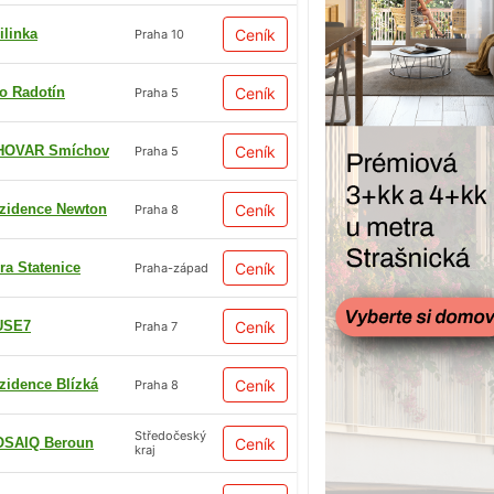
ilinka
Ceník
Praha 10
io Radotín
Ceník
Praha 5
HOVAR Smíchov
Ceník
Praha 5
zidence Newton
Ceník
Praha 8
ra Statenice
Ceník
Praha-západ
USE7
Ceník
Praha 7
zidence Blízká
Ceník
Praha 8
Středočeský
SAIQ Beroun
Ceník
kraj