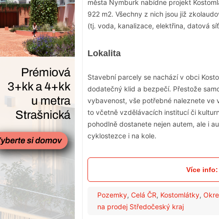
města Nymburk nabídne projekt Kostomlá
922 m2. Všechny z nich jsou již zkolaud
(tj. voda, kanalizace, elektřina, datová s
Lokalita
Stavební parcely se nachází v obci Kostom
dodatečný klid a bezpečí. Přestože sam
vybavenost, vše potřebné naleznete ve 
to včetně vzdělávacích institucí či kulturn
pohodlně dostanete nejen autem, ale i 
cyklostezce i na kole.
Více info
Pozemky
,
Celá ČR
,
Kostomlátky
,
Okre
na prodej Středočeský kraj