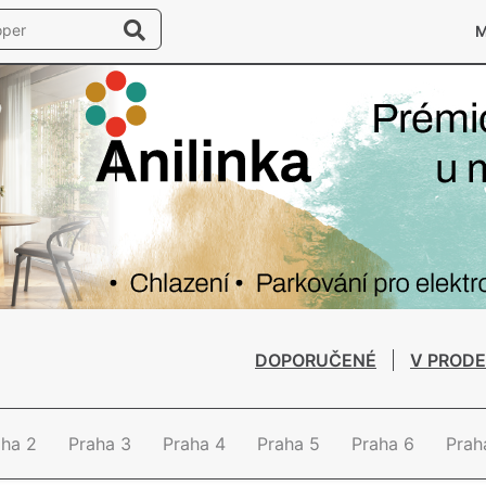
DOPORUČENÉ
V PRODE
aha 2
Praha 3
Praha 4
Praha 5
Praha 6
Prah