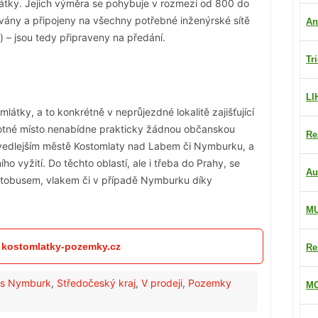
tky. Jejich výměra se pohybuje v rozmezí od 800 do
ovány a připojeny na všechny potřebné inženýrské sítě
An
íť) – jsou tedy připraveny na předání.
Tr
LI
látky, a to konkrétně v neprůjezdné lokalitě zajišťující
otné místo nenabídne prakticky žádnou občanskou
Re
vedlejším městě Kostomlaty nad Labem či Nymburku, a
ího vyžití. Do těchto oblastí, ale i třeba do Prahy, se
Au
autobusem, vlakem či v případě Nymburku díky
M
: kostomlatky-pozemky.cz
Re
s Nymburk
,
Středočeský kraj
,
V prodeji
,
Pozemky
MO