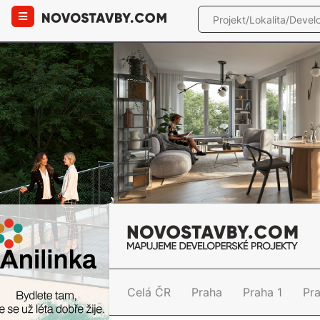
Celá ČR
Praha
Praha 1
Pr