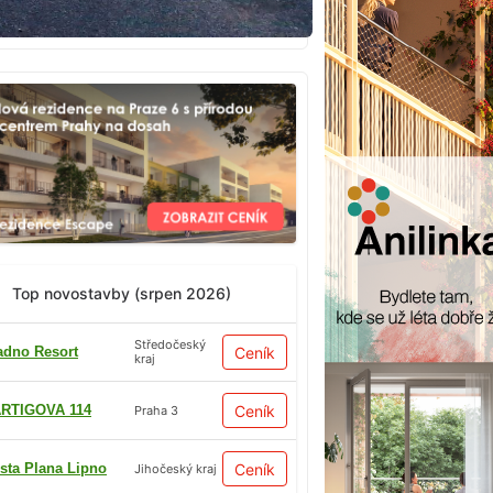
Top novostavby (srpen 2026)
Středočeský
adno Resort
Ceník
kraj
RTIGOVA 114
Ceník
Praha 3
sta Plana Lipno
Ceník
Jihočeský kraj