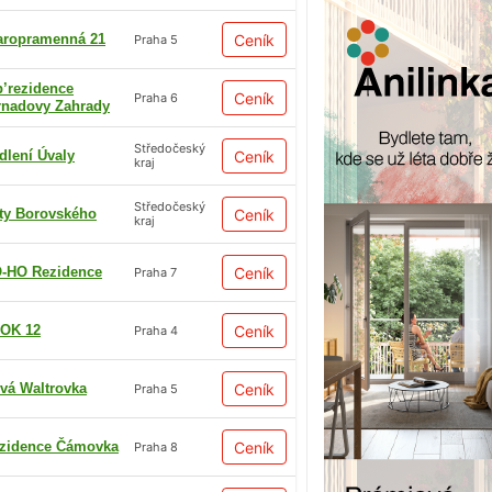
aropramenná 21
Ceník
Praha 5
p’rezidence
Ceník
Praha 6
rnadovy Zahrady
Středočeský
dlení Úvaly
Ceník
kraj
Středočeský
ty Borovského
Ceník
kraj
-HO Rezidence
Ceník
Praha 7
OK 12
Ceník
Praha 4
vá Waltrovka
Ceník
Praha 5
zidence Čámovka
Ceník
Praha 8