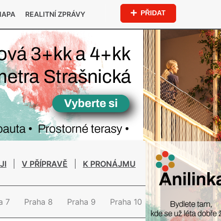
PŘIDAT
MAPA
REALITNÍ ZPRÁVY
JI
V PŘÍPRAVĚ
K PRONÁJMU
a 7
Praha 8
Praha 9
Praha 10