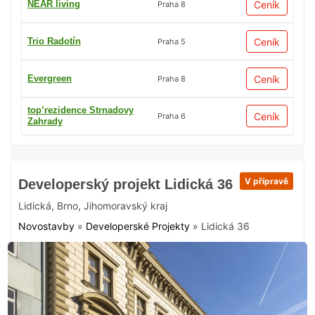
NEAR living
Ceník
Praha 8
Trio Radotín
Ceník
Praha 5
Evergreen
Ceník
Praha 8
top’rezidence Strnadovy
Ceník
Praha 6
Zahrady
V přípravě
Developerský projekt Lidická 36
Lidická
,
Brno
,
Jihomoravský kraj
Novostavby
»
Developerské Projekty
»
Lidická 36