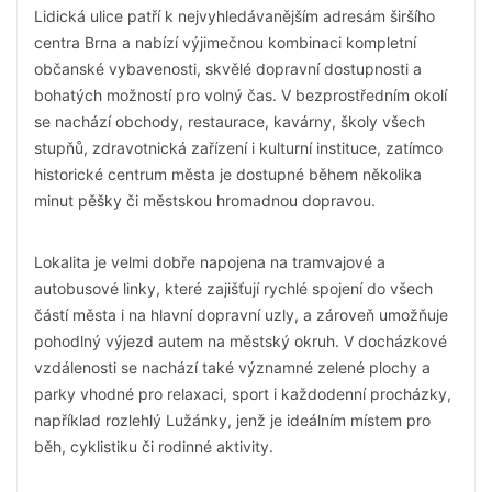
Lidická ulice patří k nejvyhledávanějším adresám širšího
centra Brna a nabízí výjimečnou kombinaci kompletní
občanské vybavenosti, skvělé dopravní dostupnosti a
bohatých možností pro volný čas. V bezprostředním okolí
se nachází obchody, restaurace, kavárny, školy všech
stupňů, zdravotnická zařízení i kulturní instituce, zatímco
historické centrum města je dostupné během několika
minut pěšky či městskou hromadnou dopravou.
Lokalita je velmi dobře napojena na tramvajové a
autobusové linky, které zajišťují rychlé spojení do všech
částí města i na hlavní dopravní uzly, a zároveň umožňuje
pohodlný výjezd autem na městský okruh. V docházkové
vzdálenosti se nachází také významné zelené plochy a
parky vhodné pro relaxaci, sport i každodenní procházky,
například rozlehlý Lužánky, jenž je ideálním místem pro
běh, cyklistiku či rodinné aktivity.