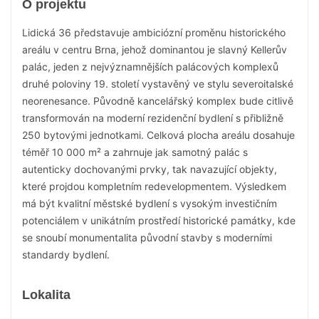
O projektu
Lidická 36 představuje ambiciózní proměnu historického
areálu v centru Brna, jehož dominantou je slavný Kellerův
palác, jeden z nejvýznamnějších palácových komplexů
druhé poloviny 19. století vystavěný ve stylu severoitalské
neorenesance. Původně kancelářský komplex bude citlivě
transformován na moderní rezidenční bydlení s přibližně
250 bytovými jednotkami. Celková plocha areálu dosahuje
téměř 10 000 m² a zahrnuje jak samotný palác s
autenticky dochovanými prvky, tak navazující objekty,
které projdou kompletním redevelopmentem. Výsledkem
má být kvalitní městské bydlení s vysokým investičním
potenciálem v unikátním prostředí historické památky, kde
se snoubí monumentalita původní stavby s moderními
standardy bydlení.
Lokalita