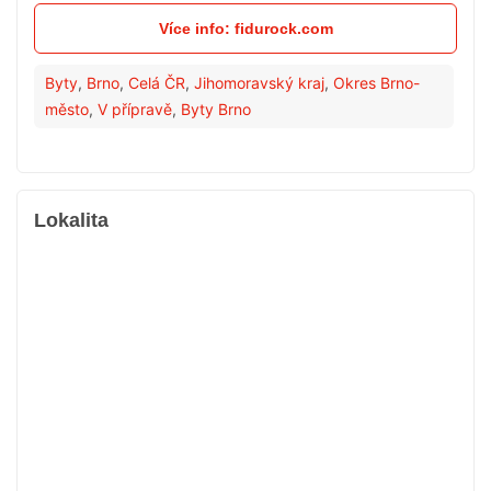
Více info: fidurock.com
Byty
,
Brno
,
Celá ČR
,
Jihomoravský kraj
,
Okres Brno-
město
,
V přípravě
,
Byty Brno
Lokalita