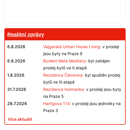
Realitní zprávy
6.8.2026
Vajgarská Urban House Living
: v prodeji
jsou byty na Praze 9
6.8.2026
Bydlení Meta Modřany
: byl zahájen
prodej bytů ve II.etapě
1.8.2026
Rezidence Čámovka:
byl spuštěn prodej
bytů ve III.etapě
31.7.2026
Rezidence Hutmanka:
v prodeji jsou byty
na Praze 5
28.7.2026
Hartigova 114:
v prodeji jsou jednotky na
Praze 3
Více aktualit