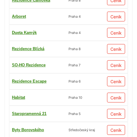
Rezidence Čámovka
Ceník
Praha 8
Arboret
Ceník
Praha 4
Dueta Kamýk
Ceník
Praha 4
Rezidence Blízká
Ceník
Praha 8
SO-HO Rezidence
Ceník
Praha 7
Rezidence Escape
Ceník
Praha 6
Habitat
Ceník
Praha 10
Staropramenná 21
Ceník
Praha 5
Byty Borovského
Ceník
Středočeský kraj