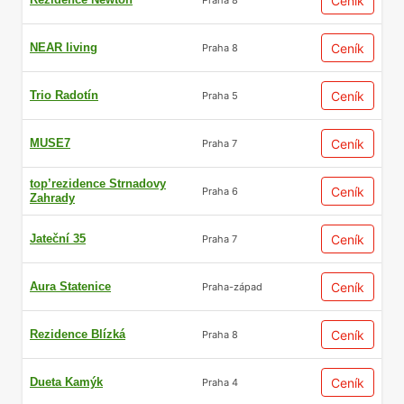
Ceník
NEAR living
Ceník
Praha 8
Trio Radotín
Ceník
Praha 5
MUSE7
Ceník
Praha 7
top’rezidence Strnadovy
Ceník
Praha 6
Zahrady
Jateční 35
Ceník
Praha 7
Aura Statenice
Ceník
Praha-západ
Rezidence Blízká
Ceník
Praha 8
Dueta Kamýk
Ceník
Praha 4