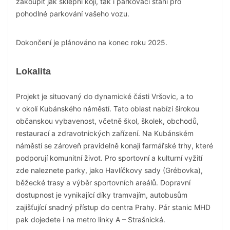
zakoupit jak sklepní kóji, tak i parkovací stání pro
pohodlné parkování vašeho vozu.
Dokončení je plánováno na konec roku 2025.
Lokalita
Projekt je situovaný do dynamické části Vršovic, a to
v okolí Kubánského náměstí. Tato oblast nabízí širokou
občanskou vybavenost, včetně škol, školek, obchodů,
restaurací a zdravotnických zařízení. Na Kubánském
náměstí se zároveň pravidelně konají farmářské trhy, které
podporují komunitní život. Pro sportovní a kulturní vyžití
zde naleznete parky, jako Havlíčkovy sady (Grébovka),
běžecké trasy a výběr sportovních areálů. Dopravní
dostupnost je vynikající díky tramvajím, autobusům
zajišťující snadný přístup do centra Prahy. Pár stanic MHD
pak dojedete i na metro linky A – Strašnická.