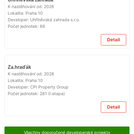
PRODEJI
K nastěhování od:
2026
Lokalita:
Praha 10
Developer:
Uhříněvská zahrada s.r.o.
Počet jednotek:
86
Detail
V
Za.hraďák
PRODEJI
K nastěhování od:
2028
Lokalita:
Praha 10
Developer:
CPI Property Group
Počet jednotek:
281 (I.etapa)
Detail
Všechny doporučené developerské projekty