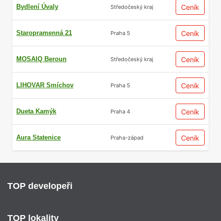
Bydlení Úvaly
Ceník
Středočeský kraj
Staropramenná 21
Ceník
Praha 5
MOSAIQ Beroun
Ceník
Středočeský kraj
LIHOVAR Smíchov
Ceník
Praha 5
Dueta Kamýk
Ceník
Praha 4
Aura Statenice
Ceník
Praha-západ
TOP developeři
TOP lokality