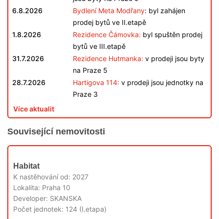
6.8.2026
Bydlení Meta Modřany
: byl zahájen
prodej bytů ve II.etapě
1.8.2026
Rezidence Čámovka:
byl spuštěn prodej
bytů ve III.etapě
31.7.2026
Rezidence Hutmanka:
v prodeji jsou byty
na Praze 5
28.7.2026
Hartigova 114:
v prodeji jsou jednotky na
Praze 3
Více aktualit
Související nemovitosti
V
Habitat
PRODEJI
K nastěhování od:
2027
Lokalita:
Praha 10
Developer:
SKANSKA
Počet jednotek:
124 (I.etapa)