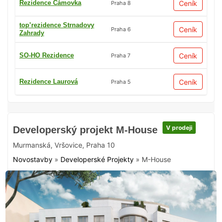
Rezidence Čámovka
Ceník
Praha 8
top’rezidence Strnadovy
Ceník
Praha 6
Zahrady
SO-HO Rezidence
Ceník
Praha 7
Rezidence Laurová
Ceník
Praha 5
V prodeji
Developerský projekt M-House
Murmanská
,
Vršovice
,
Praha 10
Novostavby
»
Developerské Projekty
»
M-House