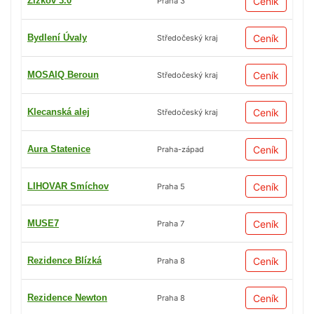
Žižkov 3.0
Ceník
Praha 3
Bydlení Úvaly
Ceník
Středočeský kraj
MOSAIQ Beroun
Ceník
Středočeský kraj
Klecanská alej
Ceník
Středočeský kraj
Aura Statenice
Ceník
Praha-západ
LIHOVAR Smíchov
Ceník
Praha 5
MUSE7
Ceník
Praha 7
Rezidence Blízká
Ceník
Praha 8
Rezidence Newton
Ceník
Praha 8