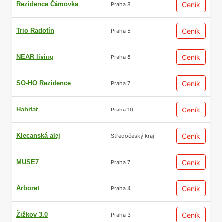
Rezidence Čámovka
Ceník
Praha 8
Trio Radotín
Ceník
Praha 5
NEAR living
Ceník
Praha 8
SO-HO Rezidence
Ceník
Praha 7
Habitat
Ceník
Praha 10
Klecanská alej
Ceník
Středočeský kraj
MUSE7
Ceník
Praha 7
Arboret
Ceník
Praha 4
Žižkov 3.0
Ceník
Praha 3