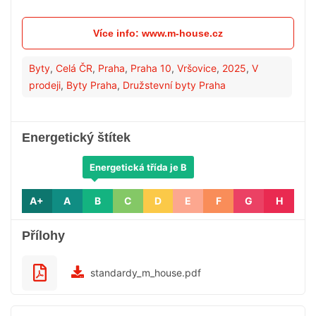
Více info: www.m-house.cz
Byty
,
Celá ČR
,
Praha
,
Praha 10
,
Vršovice
,
2025
,
V
prodeji
,
Byty Praha
,
Družstevní byty Praha
Energetický štítek
Energetická třída je B
A+
A
B
C
D
E
F
G
H
Přílohy
standardy_m_house.pdf