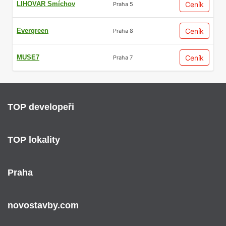
LIHOVAR Smíchov
Ceník
Praha 5
Evergreen
Ceník
Praha 8
MUSE7
Ceník
Praha 7
TOP developeři
TOP lokality
Praha
novostavby.com