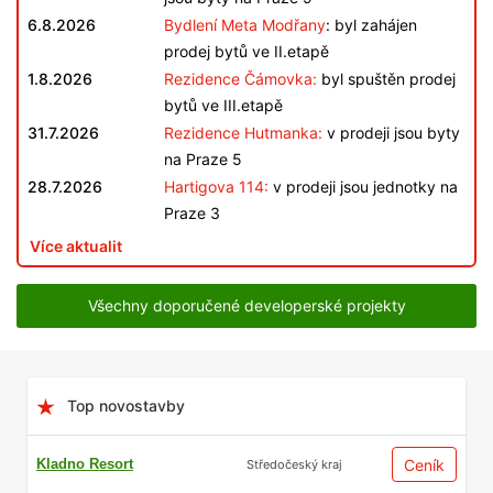
6.8.2026
Bydlení Meta Modřany
: byl zahájen
prodej bytů ve II.etapě
1.8.2026
Rezidence Čámovka:
byl spuštěn prodej
bytů ve III.etapě
31.7.2026
Rezidence Hutmanka:
v prodeji jsou byty
na Praze 5
28.7.2026
Hartigova 114:
v prodeji jsou jednotky na
Praze 3
Více aktualit
Všechny doporučené developerské projekty
Top novostavby
Kladno Resort
Ceník
Středočeský kraj