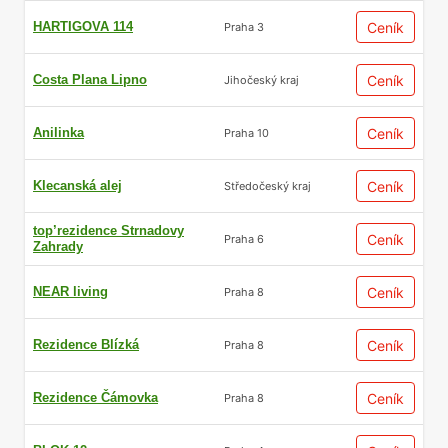
HARTIGOVA 114
Ceník
Praha 3
Costa Plana Lipno
Ceník
Jihočeský kraj
Anilinka
Ceník
Praha 10
Klecanská alej
Ceník
Středočeský kraj
top’rezidence Strnadovy
Ceník
Praha 6
Zahrady
NEAR living
Ceník
Praha 8
Rezidence Blízká
Ceník
Praha 8
Rezidence Čámovka
Ceník
Praha 8