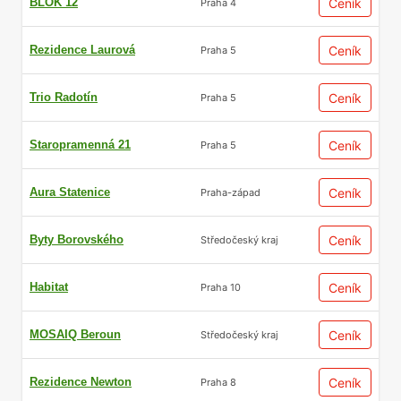
BLOK 12
Ceník
Praha 4
Rezidence Laurová
Ceník
Praha 5
Trio Radotín
Ceník
Praha 5
Staropramenná 21
Ceník
Praha 5
Aura Statenice
Ceník
Praha-západ
Byty Borovského
Ceník
Středočeský kraj
Habitat
Ceník
Praha 10
MOSAIQ Beroun
Ceník
Středočeský kraj
Rezidence Newton
Ceník
Praha 8