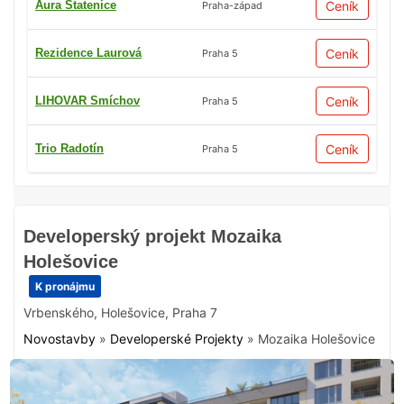
Aura Statenice
Ceník
Praha-západ
Rezidence Laurová
Ceník
Praha 5
LIHOVAR Smíchov
Ceník
Praha 5
Trio Radotín
Ceník
Praha 5
Developerský projekt Mozaika
Holešovice
K pronájmu
Vrbenského
,
Holešovice
,
Praha 7
Novostavby
»
Developerské Projekty
»
Mozaika Holešovice