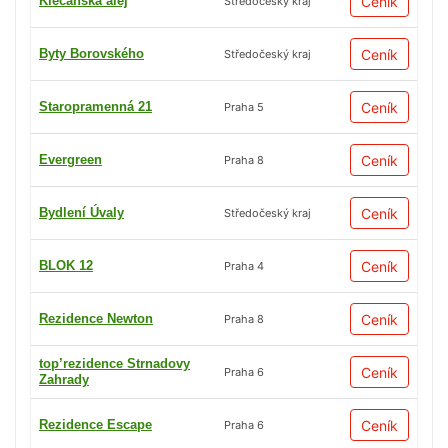
Klecanská alej
Ceník
Středočeský kraj
Byty Borovského
Ceník
Středočeský kraj
Staropramenná 21
Ceník
Praha 5
Evergreen
Ceník
Praha 8
Bydlení Úvaly
Ceník
Středočeský kraj
BLOK 12
Ceník
Praha 4
Rezidence Newton
Ceník
Praha 8
top’rezidence Strnadovy
Ceník
Praha 6
Zahrady
Rezidence Escape
Ceník
Praha 6