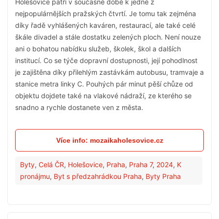
Holešovice patří v současné době k jedné z
nejpopulárnějších pražských čtvrtí. Je tomu tak zejména
díky řadě vyhlášených kaváren, restaurací, ale také celé
škále divadel a stále dostatku zelených ploch. Není nouze
ani o bohatou nabídku služeb, školek, škol a dalších
institucí. Co se týče dopravní dostupnosti, její pohodlnost
je zajištěna díky přilehlým zastávkám autobusu, tramvaje a
stanice metra linky C. Pouhých pár minut pěší chůze od
objektu dojdete také na vlakové nádraží, ze kterého se
snadno a rychle dostanete ven z města.
Více info: mozaikaholesovice.cz
Byty
,
Celá ČR
,
Holešovice
,
Praha
,
Praha 7
,
2024
,
K
pronájmu
,
Byt s předzahrádkou Praha
,
Byty Praha