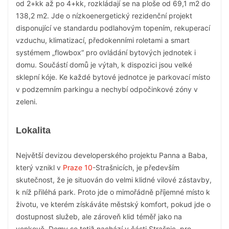
od 2+kk až po 4+kk, rozkládají se na ploše od 69,1 m2 do
138,2 m2. Jde o nízkoenergetický rezidenční projekt
disponující ve standardu podlahovým topením, rekuperací
vzduchu, klimatizací, předokenními roletami a smart
systémem „flowbox“ pro ovládání bytových jednotek i
domu. Součástí domů je výtah, k dispozici jsou velké
sklepní kóje. Ke každé bytové jednotce je parkovací místo
v podzemním parkingu a nechybí odpočinkové zóny v
zeleni.
Lokalita
Největší devizou developerského projektu Panna a Baba,
který vznikl v
Praze 10
-Strašnicích, je především
skutečnost, že je situován do velmi klidné vilové zástavby,
k níž přiléhá park. Proto jde o mimořádně příjemné místo k
životu, ve kterém získáváte městský komfort, pokud jde o
dostupnost služeb, ale zároveň klid téměř jako na
venkově. Domy se totiž nachází v části Strašnic, pro