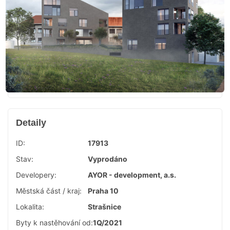
Detaily
ID:
17913
Stav:
Vyprodáno
Developery:
AYOR - development, a.s.
Městská část / kraj:
Praha 10
Lokalita:
Strašnice
Byty k nastěhování od:
1Q/2021