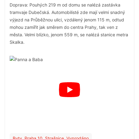
Doprava: Pouhých 219 m od domu se nalézá zastávka
tramvaje Dubečská. Automobilisté zde mají velmi snadný
výjezd na Průběžnou ulici, vzdálený jenom 115 m, odtud
mohou zamířit jak směrem do centra Prahy, tak ven z
města. Velmi blízko, jenom 559 m, se nalézá stanice metra
Skalka.
Byty
,
Praha 10
,
Strašnice
,
Vyprodáno