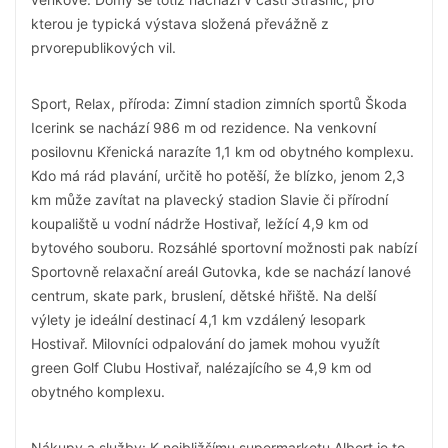
kterou je typická výstava složená převážně z
prvorepublikových vil.
Sport, Relax, příroda: Zimní stadion zimních sportů Škoda
Icerink se nachází 986 m od rezidence. Na venkovní
posilovnu Křenická narazíte 1,1 km od obytného komplexu.
Kdo má rád plavání, určitě ho potěší, že blízko, jenom 2,3
km může zavítat na plavecký stadion Slavie či přírodní
koupaliště u vodní nádrže Hostivař, ležící 4,9 km od
bytového souboru. Rozsáhlé sportovní možnosti pak nabízí
Sportovně relaxační areál Gutovka, kde se nachází lanové
centrum, skate park, bruslení, dětské hřiště. Na delší
výlety je ideální destinací 4,1 km vzdálený lesopark
Hostivař. Milovníci odpalování do jamek mohou využít
green Golf Clubu Hostivař, nalézajícího se 4,9 km od
obytného komplexu.
Nákupy a služby: K nejbližšímu supermarketu Albert je to