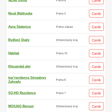
NEAR living
Ceník
Praha 8
Nová Waltrovka
Ceník
Praha 5
Aura Statenice
Ceník
Praha-západ
Bydlení Úvaly
Ceník
Středočeský kraj
Habitat
Ceník
Praha 10
Klecanská alej
Ceník
Středočeský kraj
top’rezidence Strnadovy
Ceník
Praha 6
Zahrady
SO-HO Rezidence
Ceník
Praha 7
MOSAIQ Beroun
Ceník
Středočeský kraj