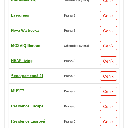
Klecanská alej
Ceník
Středočeský kraj
Evergreen
Ceník
Praha 8
Nová Waltrovka
Ceník
Praha 5
MOSAIQ Beroun
Ceník
Středočeský kraj
NEAR living
Ceník
Praha 8
Staropramenná 21
Ceník
Praha 5
MUSE7
Ceník
Praha 7
Rezidence Escape
Ceník
Praha 6
Rezidence Laurová
Ceník
Praha 5