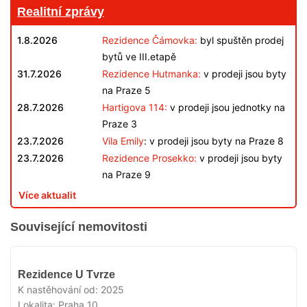
Realitní zprávy
1.8.2026
Rezidence Čámovka:
byl spuštěn prodej
bytů ve III.etapě
31.7.2026
Rezidence Hutmanka:
v prodeji jsou byty
na Praze 5
28.7.2026
Hartigova 114:
v prodeji jsou jednotky na
Praze 3
23.7.2026
Vila Emily
: v prodeji jsou byty na Praze 8
23.7.2026
Rezidence Prosekko:
v prodeji jsou byty
na Praze 9
Více aktualit
Související nemovitosti
VYPRODÁNO
Rezidence U Tvrze
K nastěhování od:
2025
Lokalita:
Praha 10