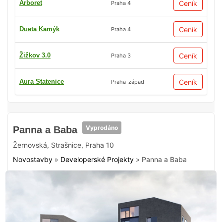
Arboret
Ceník
Praha 4
Dueta Kamýk
Ceník
Praha 4
Žižkov 3.0
Ceník
Praha 3
Aura Statenice
Ceník
Praha-západ
Vyprodáno
Panna a Baba
Žernovská
,
Strašnice
,
Praha 10
Novostavby
»
Developerské Projekty
»
Panna a Baba