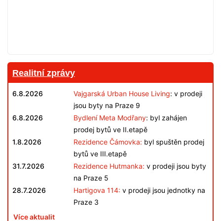
Realitní zprávy
6.8.2026
Vajgarská Urban House Living
: v prodeji
jsou byty na Praze 9
6.8.2026
Bydlení Meta Modřany
: byl zahájen
prodej bytů ve II.etapě
1.8.2026
Rezidence Čámovka:
byl spuštěn prodej
bytů ve III.etapě
31.7.2026
Rezidence Hutmanka:
v prodeji jsou byty
na Praze 5
28.7.2026
Hartigova 114:
v prodeji jsou jednotky na
Praze 3
Více aktualit