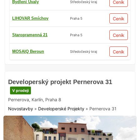
Bydlení Úvaly
Ceník
Středočeský kraj
LIHOVAR Smíchov
Ceník
Praha 5
Staropramenná 21
Ceník
Praha 5
MOSAIQ Beroun
Ceník
Středočeský kraj
Developerský projekt Pernerova 31
V prodeji
Pernerova
,
Karlín
,
Praha 8
Novostavby
»
Developerské Projekty
»
Pernerova 31