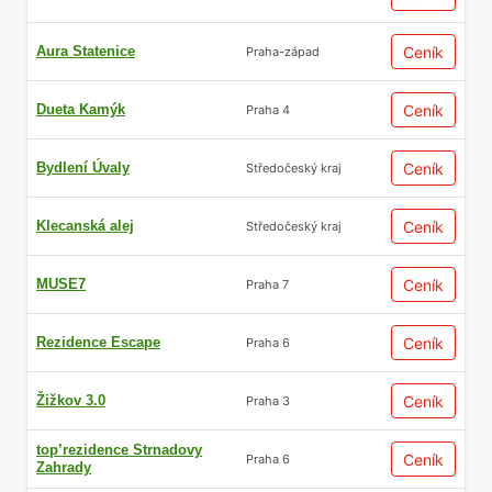
Aura Statenice
Ceník
Praha-západ
Dueta Kamýk
Ceník
Praha 4
Bydlení Úvaly
Ceník
Středočeský kraj
Klecanská alej
Ceník
Středočeský kraj
MUSE7
Ceník
Praha 7
Rezidence Escape
Ceník
Praha 6
Žižkov 3.0
Ceník
Praha 3
top’rezidence Strnadovy
Ceník
Praha 6
Zahrady