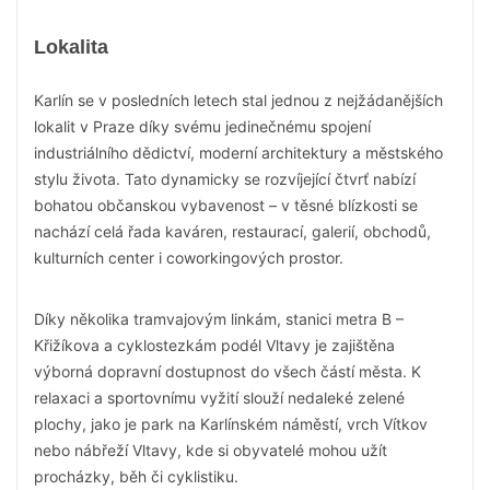
Lokalita
Karlín se v posledních letech stal jednou z nejžádanějších
lokalit v Praze díky svému jedinečnému spojení
industriálního dědictví, moderní architektury a městského
stylu života. Tato dynamicky se rozvíjející čtvrť nabízí
bohatou občanskou vybavenost – v těsné blízkosti se
nachází celá řada kaváren, restaurací, galerií, obchodů,
kulturních center i coworkingových prostor.
Díky několika tramvajovým linkám, stanici metra B –
Křižíkova a cyklostezkám podél Vltavy je zajištěna
výborná dopravní dostupnost do všech částí města. K
relaxaci a sportovnímu vyžití slouží nedaleké zelené
plochy, jako je park na Karlínském náměstí, vrch Vítkov
nebo nábřeží Vltavy, kde si obyvatelé mohou užít
procházky, běh či cyklistiku.