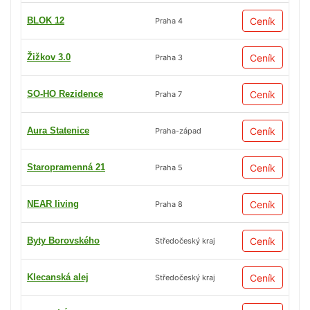
BLOK 12
Ceník
Praha 4
Žižkov 3.0
Ceník
Praha 3
SO-HO Rezidence
Ceník
Praha 7
Aura Statenice
Ceník
Praha-západ
Staropramenná 21
Ceník
Praha 5
NEAR living
Ceník
Praha 8
Byty Borovského
Ceník
Středočeský kraj
Klecanská alej
Ceník
Středočeský kraj