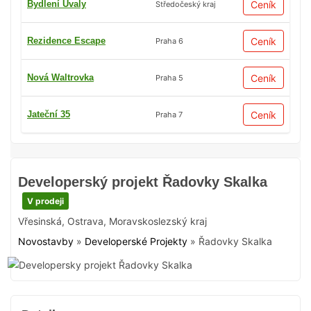
Bydlení Úvaly
Ceník
Středočeský kraj
Rezidence Escape
Ceník
Praha 6
Nová Waltrovka
Ceník
Praha 5
Jateční 35
Ceník
Praha 7
Developerský projekt Řadovky Skalka
V prodeji
Vřesinská
,
Ostrava
,
Moravskoslezský kraj
Novostavby
»
Developerské Projekty
»
Řadovky Skalka