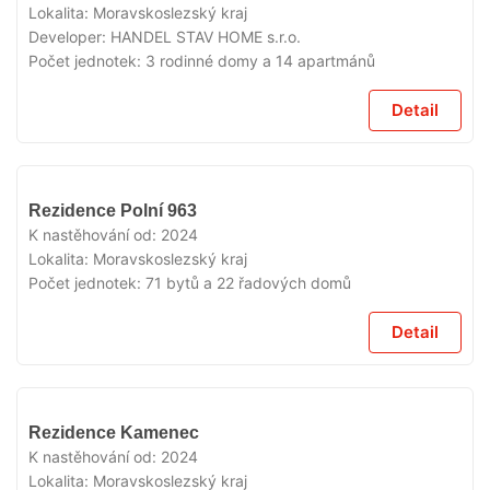
PRODEJI
Lokalita:
Moravskoslezský kraj
Developer:
HANDEL STAV HOME s.r.o.
Počet jednotek:
3 rodinné domy a 14 apartmánů
Detail
K
Rezidence Polní 963
PRONÁJMU
V PRODEJI
K nastěhování od:
2024
Lokalita:
Moravskoslezský kraj
Počet jednotek:
71 bytů a 22 řadových domů
Detail
V
Rezidence Kamenec
PRODEJI
K nastěhování od:
2024
Lokalita:
Moravskoslezský kraj