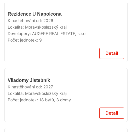
V
Rezidence U Napoleona
PRODEJI
K nastěhování od:
2026
Lokalita:
Moravskoslezský kraj
Developery:
AUGERE REAL ESTATE, s.r.o
Počet jednotek:
9
Detail
V
Viladomy Jistebník
PRODEJI
K nastěhování od:
2027
Lokalita:
Moravskoslezský kraj
Počet jednotek:
18 bytů, 3 domy
Detail