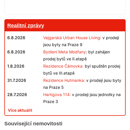
Realitní zprávy
6.8.2026
Vajgarská Urban House Living
: v prodeji
jsou byty na Praze 9
6.8.2026
Bydlení Meta Modřany
: byl zahájen
prodej bytů ve II.etapě
1.8.2026
Rezidence Čámovka:
byl spuštěn prodej
bytů ve III.etapě
31.7.2026
Rezidence Hutmanka:
v prodeji jsou byty
na Praze 5
28.7.2026
Hartigova 114:
v prodeji jsou jednotky na
Praze 3
Více aktualit
Související nemovitosti