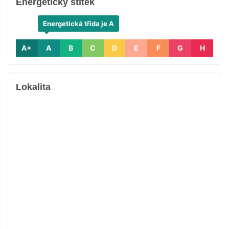
Energetický štítek
Energetická třída je A
A+
A
B
C
D
E
F
G
H
Lokalita