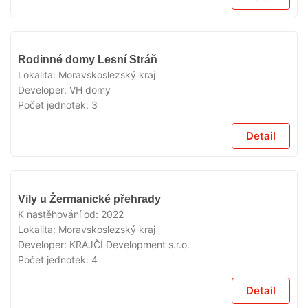
V
Rodinné domy Lesní Stráň
PRODEJI
Lokalita:
Moravskoslezský kraj
Developer:
VH domy
Počet jednotek:
3
Detail
V
Vily u Žermanické přehrady
PRODEJI
K nastěhování od:
2022
Lokalita:
Moravskoslezský kraj
Developer:
KRAJČÍ Development s.r.o.
Počet jednotek:
4
Detail