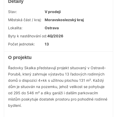
Detaily
Stav:
V prodeji
Městská část / kraj:
Moravskoslezský kraj
Lokalita:
Ostrava
Byty k nastěhování od:
4Q/2026
Počet jednotek:
13
O projektu
Řadovky Skalka představují projekt situovaný v Ostravě-
Porubě, který zahrnuje výstavbu 13 řadových rodinných
domů o dispozici 4+kk s užitnou plochou 131 m². Každý
dům je situován na pozemku, jehož velikost se pohybuje
od 295 do 546 m² a díky garáži i dalším parkovacím
místům poskytuje dostatek prostoru pro pohodlné rodinné
bydlení.