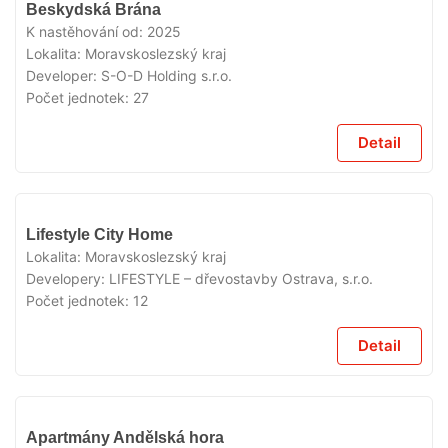
V
Beskydská Brána
PRODEJI
K nastěhování od:
2025
Lokalita:
Moravskoslezský kraj
Developer:
S-O-D Holding s.r.o.
Počet jednotek:
27
Detail
V
Lifestyle City Home
PRODEJI
Lokalita:
Moravskoslezský kraj
Developery:
LIFESTYLE – dřevostavby Ostrava, s.r.o.
Počet jednotek:
12
Detail
V
Apartmány Andělská hora