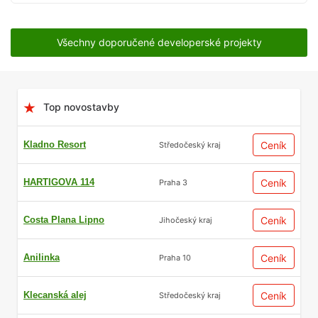
Všechny doporučené developerské projekty
Top novostavby
Kladno Resort
Ceník
Středočeský kraj
HARTIGOVA 114
Ceník
Praha 3
Costa Plana Lipno
Ceník
Jihočeský kraj
Anilinka
Ceník
Praha 10
Klecanská alej
Ceník
Středočeský kraj