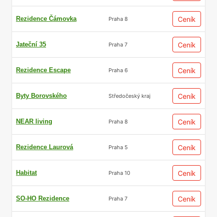
Rezidence Čámovka
Ceník
Praha 8
Jateční 35
Ceník
Praha 7
Rezidence Escape
Ceník
Praha 6
Byty Borovského
Ceník
Středočeský kraj
NEAR living
Ceník
Praha 8
Rezidence Laurová
Ceník
Praha 5
Habitat
Ceník
Praha 10
SO-HO Rezidence
Ceník
Praha 7