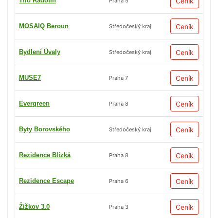
Trio Radotín
Ceník
Praha 5
MOSAIQ Beroun
Ceník
Středočeský kraj
Bydlení Úvaly
Ceník
Středočeský kraj
MUSE7
Ceník
Praha 7
Evergreen
Ceník
Praha 8
Byty Borovského
Ceník
Středočeský kraj
Rezidence Blízká
Ceník
Praha 8
Rezidence Escape
Ceník
Praha 6
Žižkov 3.0
Ceník
Praha 3