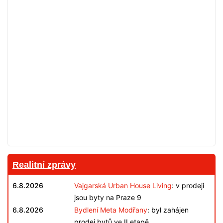
Realitní zprávy
6.8.2026
Vajgarská Urban House Living
: v prodeji
jsou byty na Praze 9
6.8.2026
Bydlení Meta Modřany
: byl zahájen
prodej bytů ve II.etapě