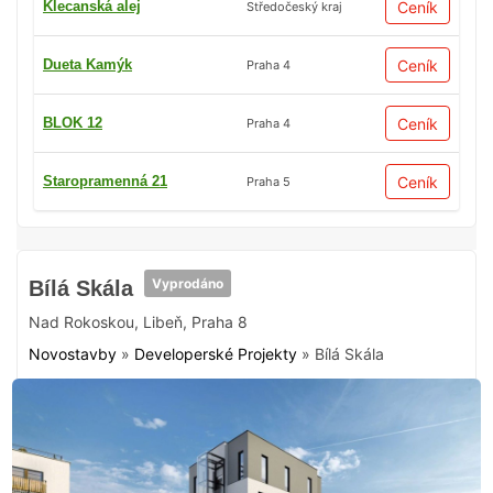
Klecanská alej
Ceník
Středočeský kraj
Dueta Kamýk
Ceník
Praha 4
BLOK 12
Ceník
Praha 4
Staropramenná 21
Ceník
Praha 5
Vyprodáno
Bílá Skála
Nad Rokoskou
,
Libeň
,
Praha 8
Novostavby
»
Developerské Projekty
»
Bílá Skála