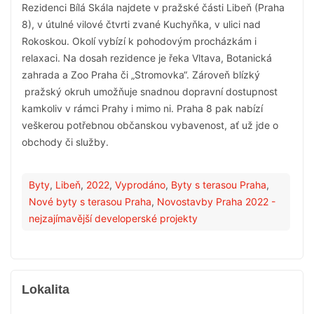
Rezidenci Bílá Skála najdete v pražské části Libeň (Praha
8), v útulné vilové čtvrti zvané Kuchyňka, v ulici nad
Rokoskou. Okolí vybízí k pohodovým procházkám i
relaxaci. Na dosah rezidence je řeka Vltava, Botanická
zahrada a Zoo Praha či „Stromovka“. Zároveň blízký
pražský okruh umožňuje snadnou dopravní dostupnost
kamkoliv v rámci Prahy i mimo ni. Praha 8 pak nabízí
veškerou potřebnou občanskou vybavenost, ať už jde o
obchody či služby.
Byty
,
Libeň
,
2022
,
Vyprodáno
,
Byty s terasou Praha
,
Nové byty s terasou Praha
,
Novostavby Praha 2022 -
nejzajímavější developerské projekty
Lokalita