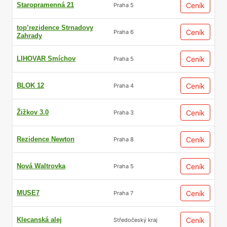
Staropramenná 21
Ceník
Praha 5
top’rezidence Strnadovy
Ceník
Praha 6
Zahrady
LIHOVAR Smíchov
Ceník
Praha 5
BLOK 12
Ceník
Praha 4
Žižkov 3.0
Ceník
Praha 3
Rezidence Newton
Ceník
Praha 8
Nová Waltrovka
Ceník
Praha 5
MUSE7
Ceník
Praha 7
Klecanská alej
Ceník
Středočeský kraj