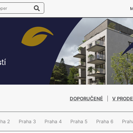
DOPORUČENÉ
V PRODE
aha 2
Praha 3
Praha 4
Praha 5
Praha 6
Prah