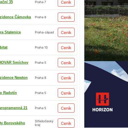
teční 35
Ceník
Praha 7
zidence Čámovka
Ceník
Praha 8
ra Statenice
Ceník
Praha-západ
bitat
Ceník
Praha 10
HOVAR Smíchov
Ceník
Praha 5
zidence Newton
Ceník
Praha 8
io Radotín
Ceník
Praha 5
aropramenná 21
Ceník
Praha 5
Středočeský
ty Borovského
Ceník
kraj