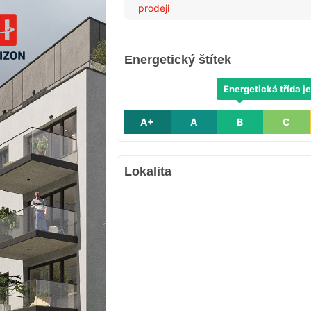
prodeji
Energetický štítek
Energetická třída je
A+
A
B
C
Lokalita