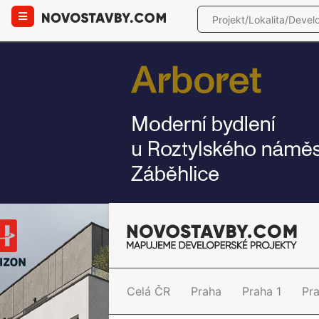
Celá ČR
Praha
Praha 1
Pr