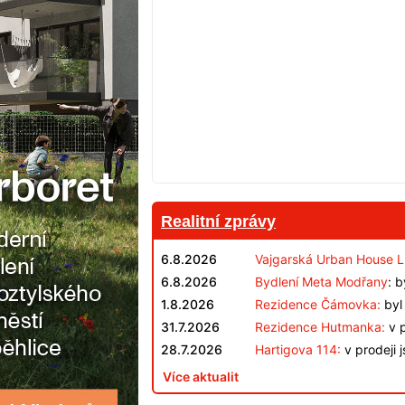
Realitní zprávy
6.8.2026
Vajgarská Urban House L
6.8.2026
Bydlení Meta Modřany
: 
1.8.2026
Rezidence Čámovka:
byl 
31.7.2026
Rezidence Hutmanka:
v p
28.7.2026
Hartigova 114:
v prodeji 
Více aktualit