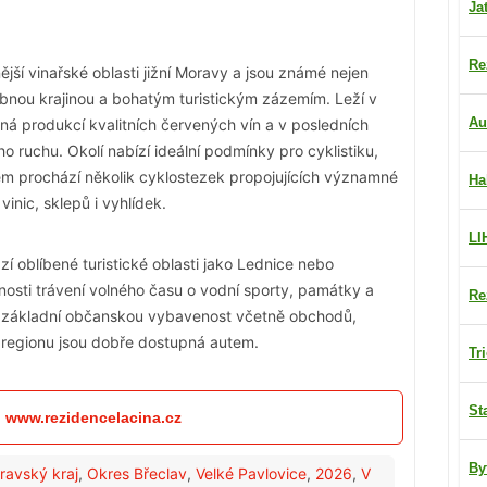
Ja
Re
jší vinařské oblasti jižní Moravy a jsou známé nejen
lebnou krajinou a bohatým turistickým zázemím. Leží v
Au
ená produkcí kvalitních červených vín a v posledních
o ruchu. Okolí nabízí ideální podmínky pro cyklistiku,
onem prochází několik cyklostezek propojujících významné
Ha
 vinic, sklepů i vyhlídek.
LI
í oblíbené turistické oblasti jako Lednice nebo
nosti trávení volného času o vodní sporty, památky a
Re
zí základní občanskou vybavenost včetně obchodů,
a regionu jsou dobře dostupná autem.
Tr
St
: www.rezidencelacina.cz
By
ravský kraj
,
Okres Břeclav
,
Velké Pavlovice
,
2026
,
V