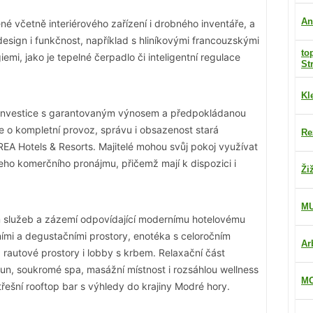
An
 včetně interiérového zařízení i drobného inventáře, a
sign i funkčnost, například s hliníkovými francouzskými
to
mi, jako je tepelné čerpadlo či inteligentní regulace
St
Kl
á investice s garantovaným výnosem a předpokládanou
se o kompletní provoz, správu i obsazenost stará
Re
OREA Hotels & Resorts. Majitelé mohou svůj pokoj využívat
jeho komerčního pronájmu, přičemž mají k dispozici i
Ži
M
 služeb a zázemí odpovídající modernímu hotelovému
bními a degustačními prostory, enotéka s celoročním
Ar
 rautové prostory i lobby s krbem. Relaxační část
aun, soukromé spa, masážní místnost i rozsáhlou wellness
MO
řešní rooftop bar s výhledy do krajiny Modré hory.