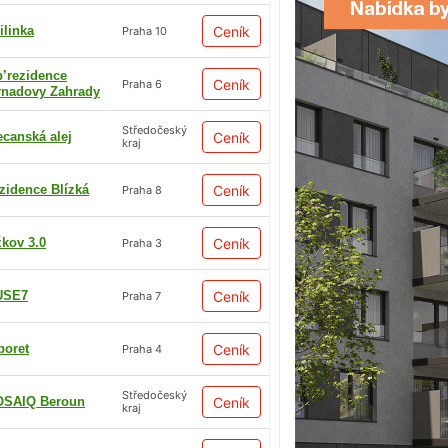
ilinka
Ceník
Praha 10
p’rezidence
Ceník
Praha 6
rnadovy Zahrady
Středočeský
ecanská alej
Ceník
kraj
zidence Blízká
Ceník
Praha 8
žkov 3.0
Ceník
Praha 3
USE7
Ceník
Praha 7
boret
Ceník
Praha 4
Středočeský
SAIQ Beroun
Ceník
kraj