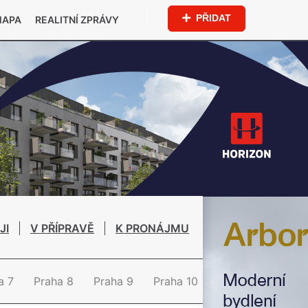
PŘIDAT
MAPA
REALITNÍ ZPRÁVY
JI
V PŘÍPRAVĚ
K PRONÁJMU
a 7
Praha 8
Praha 9
Praha 10