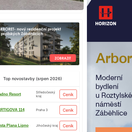
Top novostavby (srpen 2026)
Středočeský
adno Resort
Ceník
kraj
RTIGOVA 114
Ceník
Praha 3
sta Plana Lipno
Ceník
Jihočeský kraj