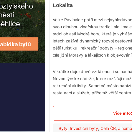
Lokalita
Velké Pavlovice patří mezi nejvyhledávaně
svou dlouhou vinařskou tradicí, ale i ma
srdci oblasti Modré hory, která je vyhláš
letech zažívá dynamický rozvoj cestovníh
pěší turistiku i rekreační pobyty – regi
cíle jižní Moravy a lákajících k objevování
V krátké dojezdové vzdálenosti se nacház
Novomlýnské nádrže, které rozšiřují mož
rekreační aktivity. Samotné město nabí
restaurací a služeb, přičemž větší centr
Více info
Byty
,
Investiční byty
,
Celá ČR
,
Jihomo