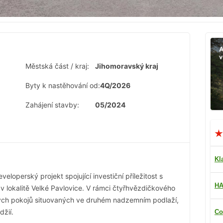
Městská část / kraj:
Jihomoravský kraj
Byty k nastěhování od:
4Q/2026
Zahájení stavby:
05/2024
Kl
eloperský projekt spojující investiční příležitost s
HA
 lokalitě Velké Pavlovice. V rámci čtyřhvězdičkového
vých pokojů situovaných ve druhém nadzemním podlaží,
džií.
Co