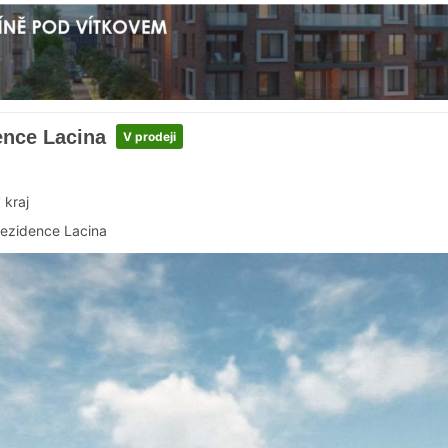
ence Lacina
V prodeji
 kraj
ezidence Lacina