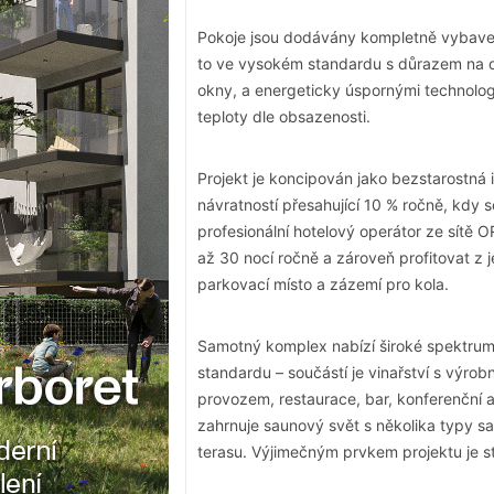
Pokoje jsou dodávány kompletně vybavené
to ve vysokém standardu s důrazem na de
okny, a energeticky úspornými technologie
teploty dle obsazenosti.
Projekt je koncipován jako bezstarostn
návratností přesahující 10 % ročně, kdy 
profesionální hotelový operátor ze sítě 
až 30 nocí ročně a zároveň profitovat z 
parkovací místo a zázemí pro kola.
Samotný komplex nabízí široké spektrum
standardu – součástí je vinařství s výro
provozem, restaurace, bar, konferenční a
zahrnuje saunový svět s několika typy s
terasu. Výjimečným prvkem projektu je st