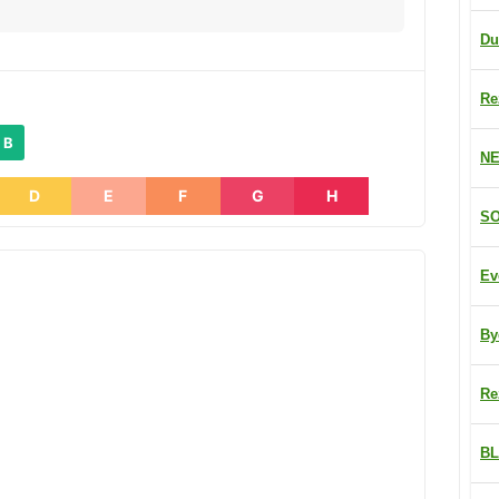
Du
Re
 B
NE
D
E
F
G
H
SO
Ev
By
Re
BL