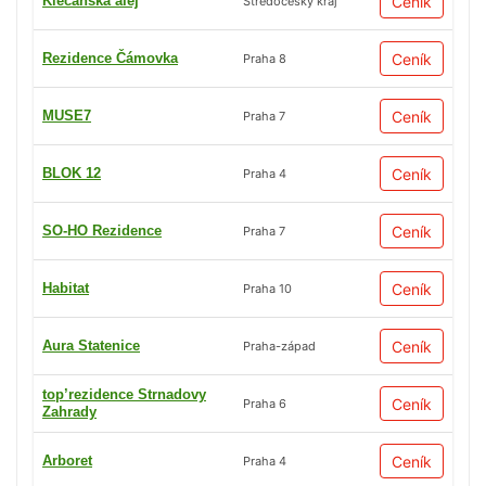
Klecanská alej
Ceník
Středočeský kraj
Rezidence Čámovka
Ceník
Praha 8
MUSE7
Ceník
Praha 7
BLOK 12
Ceník
Praha 4
SO-HO Rezidence
Ceník
Praha 7
Habitat
Ceník
Praha 10
Aura Statenice
Ceník
Praha-západ
top’rezidence Strnadovy
Ceník
Praha 6
Zahrady
Arboret
Ceník
Praha 4