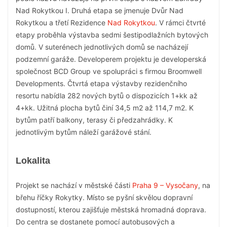
Nad Rokytkou I. Druhá etapa se jmenuje Dvůr Nad
Rokytkou a třetí Rezidence
Nad Rokytkou
. V rámci čtvrté
etapy proběhla výstavba sedmi šestipodlažních bytových
domů. V suterénech jednotlivých domů se nacházejí
podzemní garáže. Developerem projektu je developerská
společnost BCD Group ve spolupráci s firmou Broomwell
Developments. Čtvrtá etapa výstavby rezidenčního
resortu nabídla 282 nových bytů o dispozicích 1+kk až
4+kk. Užitná plocha bytů činí 34,5 m2 až 114,7 m2. K
bytům patří balkony, terasy či předzahrádky. K
jednotlivým bytům náleží garážové stání.
Lokalita
Projekt se nachází v městské části
Praha 9 – Vysočany
, na
břehu říčky Rokytky. Místo se pyšní skvělou dopravní
dostupností, kterou zajišťuje městská hromadná doprava.
Do centra se dostanete pomocí autobusových a