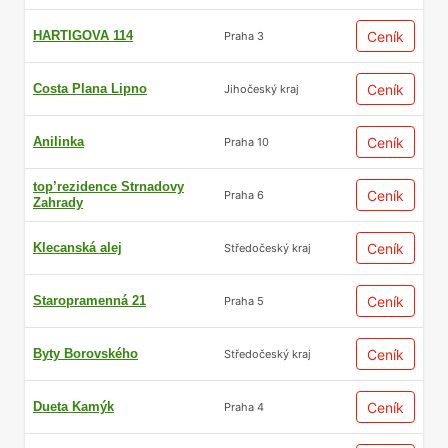
HARTIGOVA 114
Ceník
Praha 3
Costa Plana Lipno
Ceník
Jihočeský kraj
Anilinka
Ceník
Praha 10
top’rezidence Strnadovy
Ceník
Praha 6
Zahrady
Klecanská alej
Ceník
Středočeský kraj
Staropramenná 21
Ceník
Praha 5
Byty Borovského
Ceník
Středočeský kraj
Dueta Kamýk
Ceník
Praha 4