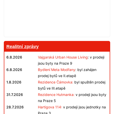
Realitní zprávy
6.8.2026
Vajgarská Urban House Living
: v prodeji
jsou byty na Praze 9
6.8.2026
Bydlení Meta Modřany
: byl zahájen
prodej bytů ve II.etapě
1.8.2026
Rezidence Čámovka:
byl spuštěn prodej
bytů ve III.etapě
31.7.2026
Rezidence Hutmanka:
v prodeji jsou byty
na Praze 5
28.7.2026
Hartigova 114:
v prodeji jsou jednotky na
Praze 3