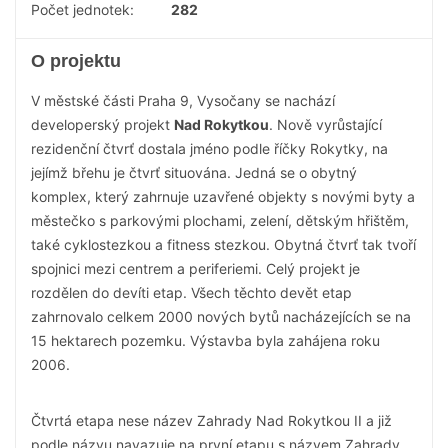
Počet jednotek:
282
O projektu
V městské části Praha 9, Vysočany se nachází
developerský projekt
Nad Rokytkou
. Nově vyrůstající
rezidenční čtvrť dostala jméno podle říčky Rokytky, na
jejímž břehu je čtvrť situována. Jedná se o obytný
komplex, který zahrnuje uzavřené objekty s novými byty a
městečko s parkovými plochami, zelení, dětským hřištěm,
také cyklostezkou a fitness stezkou. Obytná čtvrť tak tvoří
spojnici mezi centrem a periferiemi. Celý projekt je
rozdělen do devíti etap. Všech těchto devět etap
zahrnovalo celkem 2000 nových bytů nacházejících se na
15 hektarech pozemku. Výstavba byla zahájena roku
2006.
Čtvrtá etapa nese název Zahrady Nad Rokytkou II a již
podle názvu navazuje na první etapu s názvem Zahrady