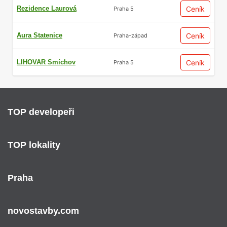
Rezidence Laurová
Ceník
Praha 5
Aura Statenice
Ceník
Praha-západ
LIHOVAR Smíchov
Ceník
Praha 5
TOP developeři
TOP lokality
Praha
novostavby.com