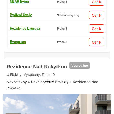
NEAR living
Ceník
Praha 8
Bydlení Úvaly
Ceník
Středočeský kraj
Rezidence Laurová
Ceník
Praha 5
Evergreen
Ceník
Praha 8
Vyprodáno
Rezidence Nad Rokytkou
U Elektry
,
Vysočany
,
Praha 9
Novostavby
»
Developerské Projekty
»
Rezidence Nad
Rokytkou