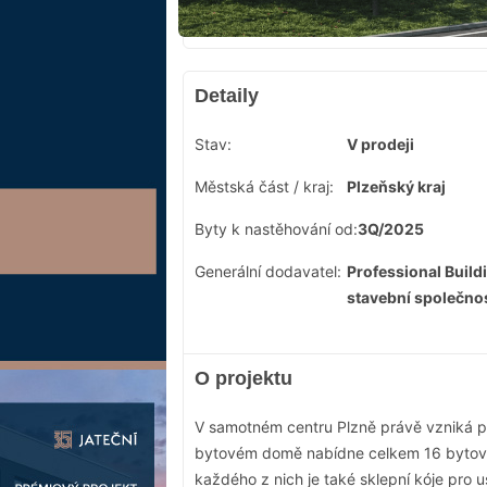
Detaily
Stav:
V prodeji
Městská část / kraj:
Plzeňský kraj
Byty k nastěhování od:
3Q/2025
Generální dodavatel:
Professional Build
stavební společnost
O projektu
V samotném centru Plzně právě vzniká p
bytovém domě nabídne celkem 16 bytový
každého z nich je také sklepní kóje pro u