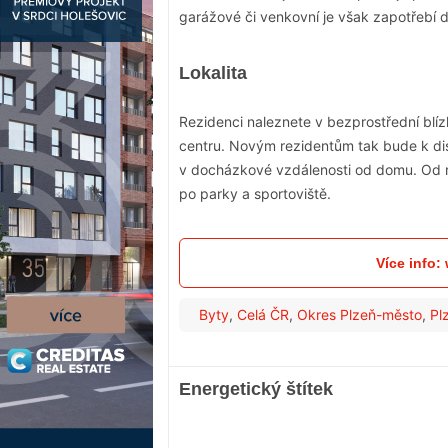
garážové či venkovní je však zapotřebí 
Lokalita
Rezidenci naleznete v bezprostřední blí
centru. Novým rezidentům tak bude k di
v docházkové vzdálenosti od domu. Od r
po parky a sportoviště.
Více info
Byty
,
Celá ČR
,
Okres Plzeň-město
,
Pl
Energetický štítek