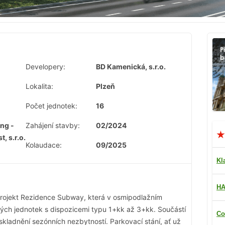
Developery:
BD Kamenická, s.r.o.
Lokalita:
Plzeň
Počet jednotek:
16
ing -
Zahájení stavby:
02/2024
, s.r.o.
Kolaudace:
09/2025
Kl
HA
rojekt Rezidence Subway, která v osmipodlažním
ch jednotek s dispozicemi typu 1+kk až 3+kk. Součástí
Co
skladnění sezónních nezbytností. Parkovací stání, ať už