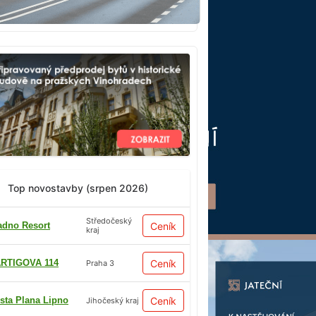
Top novostavby (srpen 2026)
Středočeský
adno Resort
Ceník
kraj
RTIGOVA 114
Ceník
Praha 3
sta Plana Lipno
Ceník
Jihočeský kraj