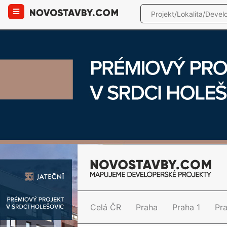
Celá ČR
Praha
Praha 1
Pr