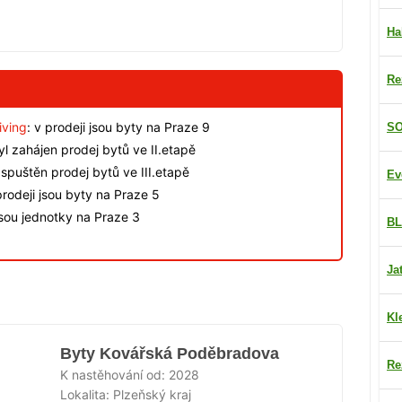
Ha
Re
iving
: v prodeji jsou byty na Praze 9
SO
byl zahájen prodej bytů ve II.etapě
spuštěn prodej bytů ve III.etapě
Ev
rodeji jsou byty na Praze 5
jsou jednotky na Praze 3
BL
Ja
Kl
Byty Kovářská Poděbradova
Re
K nastěhování od:
2028
Lokalita:
Plzeňský kraj