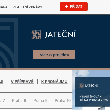
PŘIDAT
MAPA
REALITNÍ ZPRÁVY
JI
V PŘÍPRAVĚ
K PRONÁJMU
a 7
Praha 8
Praha 9
Praha 10