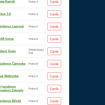
eta Kamýk
Ceník
Praha 4
žkov 3.0
Ceník
Praha 3
zidence Laurová
Ceník
Praha 5
AR living
Ceník
Praha 8
Středočeský
dlení Úvaly
Ceník
kraj
zidence Čámovka
Ceník
Praha 8
vá Waltrovka
Ceník
Praha 5
p’rezidence
Ceník
Praha 6
rnadovy Zahrady
zidence Blízká
Ceník
Praha 8