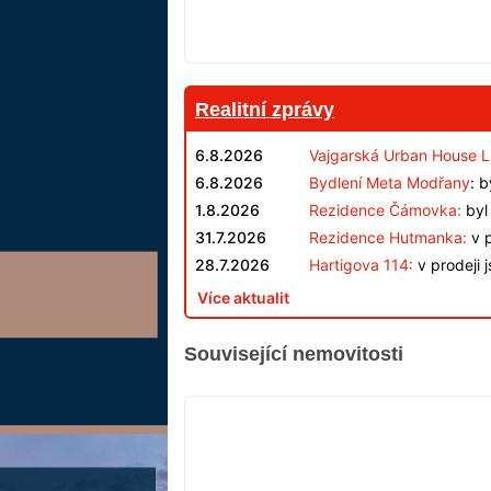
Realitní zprávy
6.8.2026
Vajgarská Urban House L
6.8.2026
Bydlení Meta Modřany
: 
1.8.2026
Rezidence Čámovka:
byl 
31.7.2026
Rezidence Hutmanka:
v p
28.7.2026
Hartigova 114:
v prodeji 
Více aktualit
Související nemovitosti