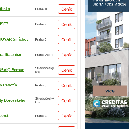
ilinka
Ceník
Praha 10
USE7
Ceník
Praha 7
HOVAR Smíchov
Ceník
Praha 5
ra Statenice
Ceník
Praha-západ
Středočeský
SAIQ Beroun
Ceník
kraj
io Radotín
Ceník
Praha 5
Středočeský
ty Borovského
Ceník
kraj
boret
Ceník
Praha 4