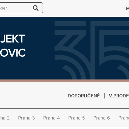
DOPORUČENÉ
V PRODE
aha 2
Praha 3
Praha 4
Praha 5
Praha 6
Prah