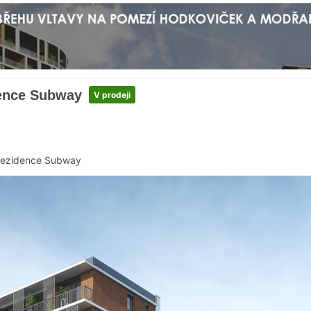
dence Subway
V prodeji
ezidence Subway