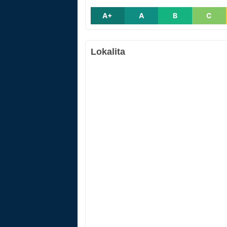
A+
A
B
C
Lokalita