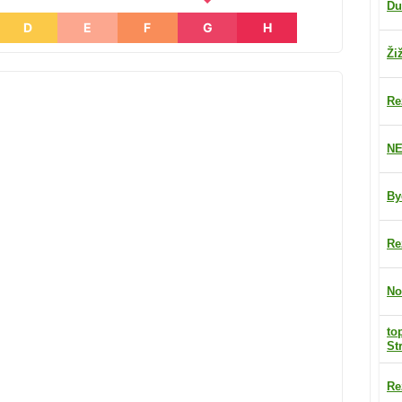
Du
D
E
F
G
H
Ži
Re
NE
By
Re
No
to
St
Re