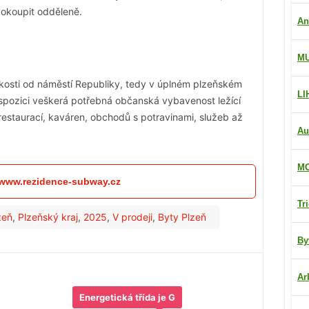
dokoupit odděleně.
An
M
zkosti od náměstí Republiky, tedy v úplném plzeňském
LI
spozici veškerá potřebná občanská vybavenost ležící
estaurací, kaváren, obchodů s potravinami, služeb až
Au
MO
: www.rezidence-subway.cz
Tr
zeň
,
Plzeňský kraj
,
2025
,
V prodeji
,
Byty Plzeň
By
Ar
Energetická třída je G