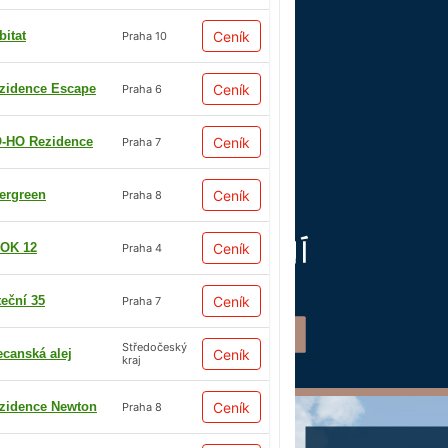
bitat
Ceník
Praha 10
zidence Escape
Ceník
Praha 6
-HO Rezidence
Ceník
Praha 7
ergreen
Ceník
Praha 8
OK 12
Ceník
Praha 4
teční 35
Ceník
Praha 7
Středočeský
ecanská alej
Ceník
kraj
zidence Newton
Ceník
Praha 8