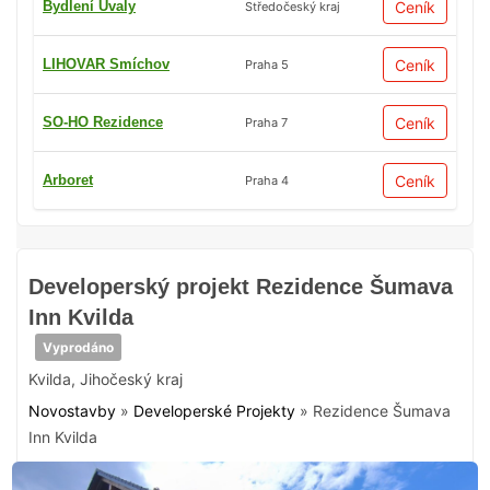
Bydlení Úvaly
Ceník
Středočeský kraj
LIHOVAR Smíchov
Ceník
Praha 5
SO-HO Rezidence
Ceník
Praha 7
Arboret
Ceník
Praha 4
Developerský projekt Rezidence Šumava
Inn Kvilda
Vyprodáno
Kvilda
,
Jihočeský kraj
Novostavby
»
Developerské Projekty
»
Rezidence Šumava
Inn Kvilda