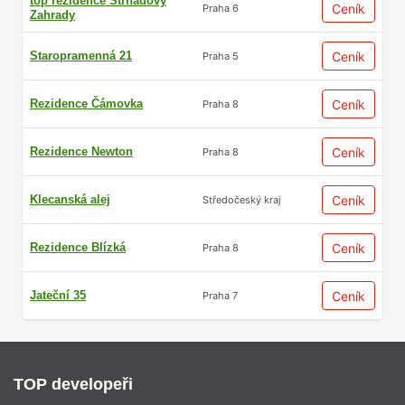
top’rezidence Strnadovy
Ceník
Praha 6
Zahrady
Staropramenná 21
Ceník
Praha 5
Rezidence Čámovka
Ceník
Praha 8
Rezidence Newton
Ceník
Praha 8
Klecanská alej
Ceník
Středočeský kraj
Rezidence Blízká
Ceník
Praha 8
Jateční 35
Ceník
Praha 7
TOP developeři