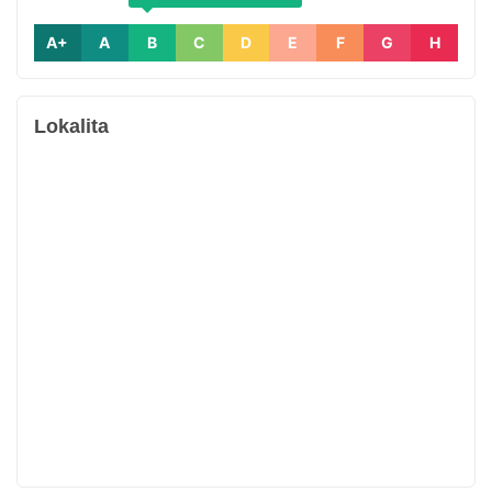
A+
A
B
C
D
E
F
G
H
Lokalita