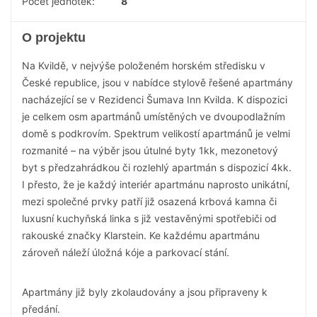
Počet jednotek:
8
O projektu
Na Kvildě, v nejvýše položeném horském středisku v
České republice, jsou v nabídce stylově řešené apartmány
nacházející se v Rezidenci Šumava Inn Kvilda. K dispozici
je celkem osm apartmánů umístěných ve dvoupodlažním
domě s podkrovím. Spektrum velikostí apartmánů je velmi
rozmanité – na výběr jsou útulné byty 1kk, mezonetový
byt s předzahrádkou či rozlehlý apartmán s dispozicí 4kk.
I přesto, že je každý interiér apartmánu naprosto unikátní,
mezi společné prvky patří již osazená krbová kamna či
luxusní kuchyňská linka s již vestavěnými spotřebiči od
rakouské značky Klarstein. Ke každému apartmánu
zároveň náleží úložná kóje a parkovací stání.
Apartmány již byly zkolaudovány a jsou připraveny k
předání.