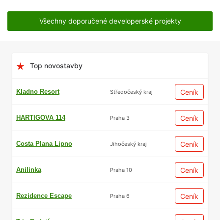
Všechny doporučené developerské projekty
Top novostavby
Kladno Resort
Ceník
Středočeský kraj
HARTIGOVA 114
Ceník
Praha 3
Costa Plana Lipno
Ceník
Jihočeský kraj
Anilinka
Ceník
Praha 10
Rezidence Escape
Ceník
Praha 6