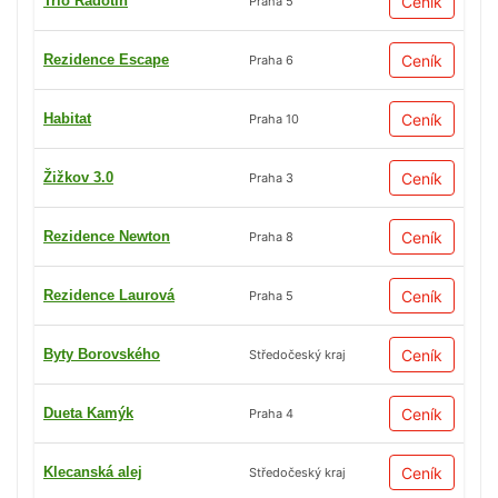
Trio Radotín
Ceník
Praha 5
Rezidence Escape
Ceník
Praha 6
Habitat
Ceník
Praha 10
Žižkov 3.0
Ceník
Praha 3
Rezidence Newton
Ceník
Praha 8
Rezidence Laurová
Ceník
Praha 5
Byty Borovského
Ceník
Středočeský kraj
Dueta Kamýk
Ceník
Praha 4
Klecanská alej
Ceník
Středočeský kraj