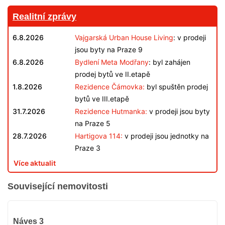
Realitní zprávy
6.8.2026
Vajgarská Urban House Living
: v prodeji
jsou byty na Praze 9
6.8.2026
Bydlení Meta Modřany
: byl zahájen
prodej bytů ve II.etapě
1.8.2026
Rezidence Čámovka:
byl spuštěn prodej
bytů ve III.etapě
31.7.2026
Rezidence Hutmanka:
v prodeji jsou byty
na Praze 5
28.7.2026
Hartigova 114:
v prodeji jsou jednotky na
Praze 3
Více aktualit
Související nemovitosti
VYPRODÁNO
Náves 3