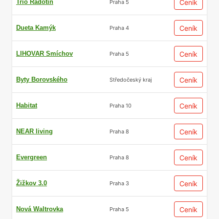
Trio Radotín
Ceník
Praha 5
Dueta Kamýk
Ceník
Praha 4
LIHOVAR Smíchov
Ceník
Praha 5
Byty Borovského
Ceník
Středočeský kraj
Habitat
Ceník
Praha 10
NEAR living
Ceník
Praha 8
Evergreen
Ceník
Praha 8
Žižkov 3.0
Ceník
Praha 3
Nová Waltrovka
Ceník
Praha 5