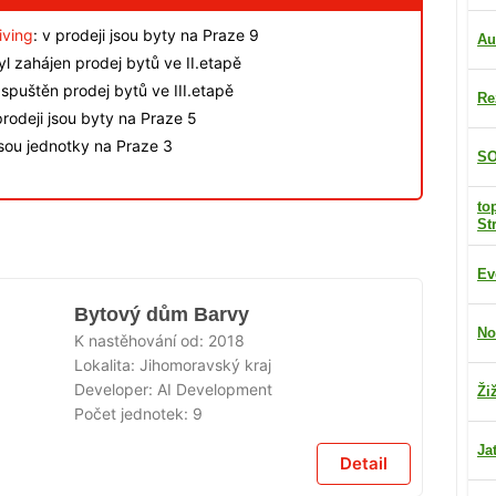
iving
: v prodeji jsou byty na Praze 9
Au
byl zahájen prodej bytů ve II.etapě
spuštěn prodej bytů ve III.etapě
Re
rodeji jsou byty na Praze 5
jsou jednotky na Praze 3
SO
to
St
Ev
Bytový dům Barvy
No
K nastěhování od:
2018
Lokalita:
Jihomoravský kraj
Developer:
AI Development
Ži
Počet jednotek:
9
Ja
Detail