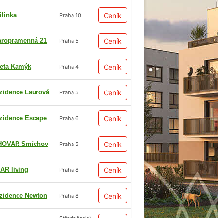
ilinka
Ceník
Praha 10
aropramenná 21
Ceník
Praha 5
eta Kamýk
Ceník
Praha 4
zidence Laurová
Ceník
Praha 5
zidence Escape
Ceník
Praha 6
HOVAR Smíchov
Ceník
Praha 5
AR living
Ceník
Praha 8
zidence Newton
Ceník
Praha 8