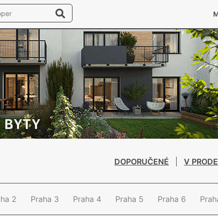
DOPORUČENÉ
V PRODE
aha 2
Praha 3
Praha 4
Praha 5
Praha 6
Prah