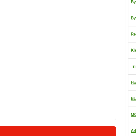
By
By
Re
Kl
Tr
Ha
BL
MO
Ar