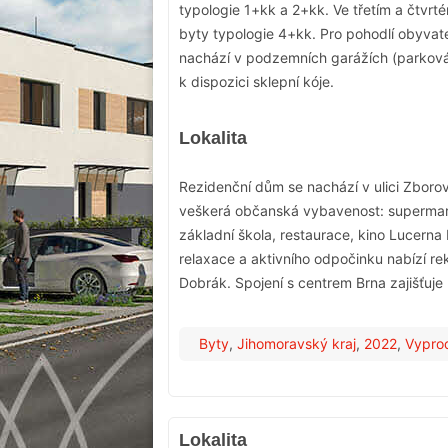
typologie 1+kk a 2+kk. Ve třetím a čtvr
byty typologie 4+kk. Pro pohodlí obyvate
nachází v podzemních garážích (parková
k dispozici sklepní kóje.
Lokalita
Rezidenční dům se nachází v ulici Zborov
veškerá občanská vybavenost: supermarke
základní škola, restaurace, kino Lucerna
relaxace a aktivního odpočinku nabízí r
Dobrák. Spojení s centrem Brna zajišťu
Byty
,
Jihomoravský kraj
,
2022
,
Vypro
Lokalita