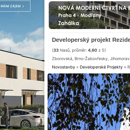
Developerský projekt Rezid
(
33
hlasů, průměr:
4,60
z 5)
Zborovská
,
Brno-Žabovřesky
,
Jihomorav
Novostavby
»
Developerské Projekty
»
R