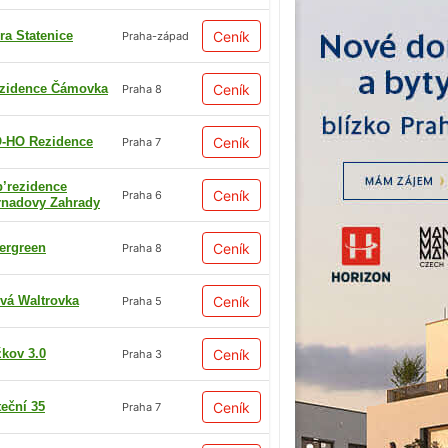
ra Statenice
Ceník
Praha-západ
zidence Čámovka
Ceník
Praha 8
-HO Rezidence
Ceník
Praha 7
p’rezidence
Ceník
Praha 6
rnadovy Zahrady
ergreen
Ceník
Praha 8
vá Waltrovka
Ceník
Praha 5
žkov 3.0
Ceník
Praha 3
teční 35
Ceník
Praha 7