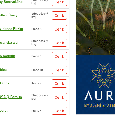
Středočeský
ty Borovského
Ceník
kraj
Středočeský
dlení Úvaly
Ceník
kraj
zidence Blízká
Ceník
Praha 8
Středočeský
ecanská alej
Ceník
kraj
io Radotín
Ceník
Praha 5
bitat
Ceník
Praha 10
OK 12
Ceník
Praha 4
Středočeský
SAIQ Beroun
Ceník
kraj
boret
Ceník
Praha 4