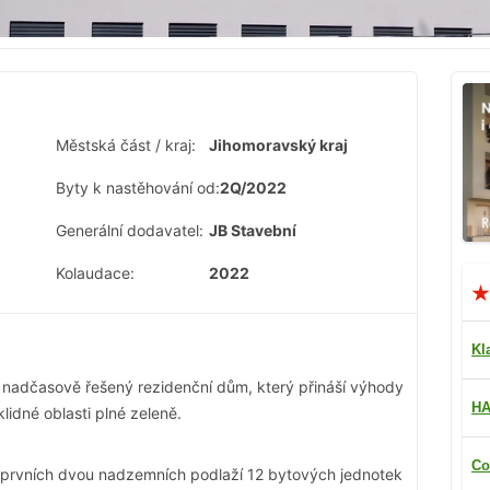
Městská část / kraj:
Jihomoravský kraj
Byty k nastěhování od:
2Q/2022
Generální dodavatel:
JB Stavební
Kolaudace:
2022
Kl
l nadčasově řešený rezidenční dům, který přináší výhody
HA
lidné oblasti plné zeleně.
Co
v prvních dvou nadzemních podlaží 12 bytových jednotek