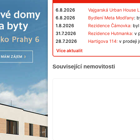
6.8.2026
Vajgarská Urban House L
6.8.2026
Bydlení Meta Modřany
: 
1.8.2026
Rezidence Čámovka:
byl 
31.7.2026
Rezidence Hutmanka:
v p
28.7.2026
Hartigova 114:
v prodeji 
Více aktualit
Související nemovitosti
VYPRODÁNO