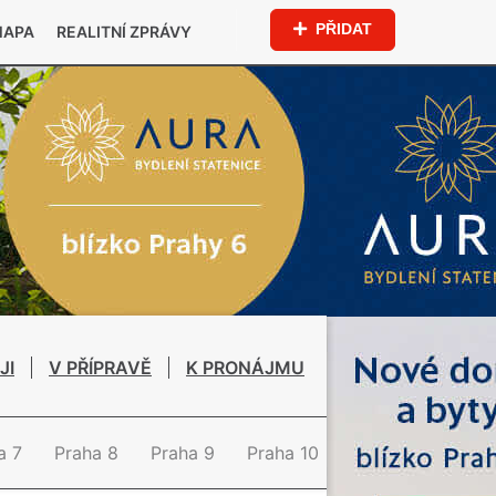
PŘIDAT
MAPA
REALITNÍ ZPRÁVY
JI
V PŘÍPRAVĚ
K PRONÁJMU
a 7
Praha 8
Praha 9
Praha 10