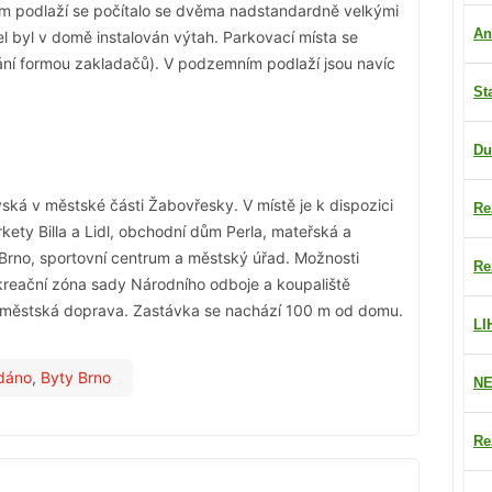
tém podlaží se počítalo se dvěma nadstandardně velkými
An
l byl v domě instalován výtah. Parkovací místa se
ní formou zakladačů). V podzemním podlaží jsou navíc
St
Du
ská v městské části Žabovřesky. V místě je k dispozici
Re
ty Billa a Lidl, obchodní dům Perla, mateřská a
 Brno, sportovní centrum a městský úřad. Možnosti
Re
ekreační zóna sady Národního odboje a koupaliště
je městská doprava. Zastávka se nachází 100 m od domu.
LI
dáno
,
Byty Brno
NE
Re