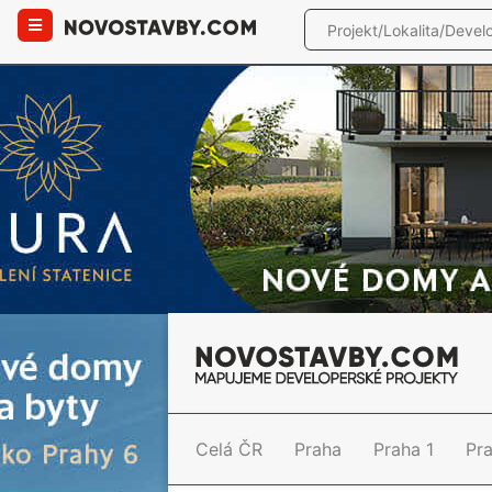
Celá ČR
Praha
Praha 1
Pr