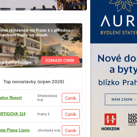
Top novostavby (srpen 2026)
Středočeský
adno Resort
Ceník
kraj
RTIGOVA 114
Ceník
Praha 3
sta Plana Lipno
Ceník
Jihočeský kraj