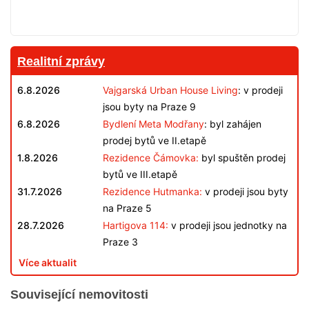
Realitní zprávy
6.8.2026
Vajgarská Urban House Living
: v prodeji
jsou byty na Praze 9
6.8.2026
Bydlení Meta Modřany
: byl zahájen
prodej bytů ve II.etapě
1.8.2026
Rezidence Čámovka:
byl spuštěn prodej
bytů ve III.etapě
31.7.2026
Rezidence Hutmanka:
v prodeji jsou byty
na Praze 5
28.7.2026
Hartigova 114:
v prodeji jsou jednotky na
Praze 3
Více aktualit
Související nemovitosti