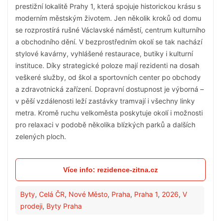
prestižní lokalitě Prahy 1, která spojuje historickou krásu s
moderním městským životem. Jen několik kroků od domu
se rozprostírá rušné Václavské náměstí, centrum kulturního
a obchodního dění. V bezprostředním okolí se tak nachází
stylové kavárny, vyhlášené restaurace, butiky i kulturní
instituce. Díky strategické poloze mají rezidenti na dosah
veškeré služby, od škol a sportovních center po obchody
a zdravotnická zařízení. Dopravní dostupnost je výborná –
v pěší vzdálenosti leží zastávky tramvají i všechny linky
metra. Kromě ruchu velkoměsta poskytuje okolí i možnosti
pro relaxaci v podobě několika blízkých parků a dalších
zelených ploch.
Více info: rezidence-zitna.cz
Byty
,
Celá ČR
,
Nové Město
,
Praha
,
Praha 1
,
2026
,
V
prodeji
,
Byty Praha