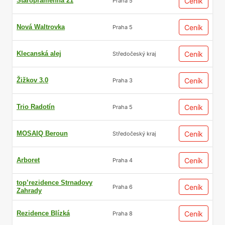
Staropramenná 21
Ceník
Praha 5
Nová Waltrovka
Ceník
Praha 5
Klecanská alej
Ceník
Středočeský kraj
Žižkov 3.0
Ceník
Praha 3
Trio Radotín
Ceník
Praha 5
MOSAIQ Beroun
Ceník
Středočeský kraj
Arboret
Ceník
Praha 4
top’rezidence Strnadovy
Ceník
Praha 6
Zahrady
Rezidence Blízká
Ceník
Praha 8