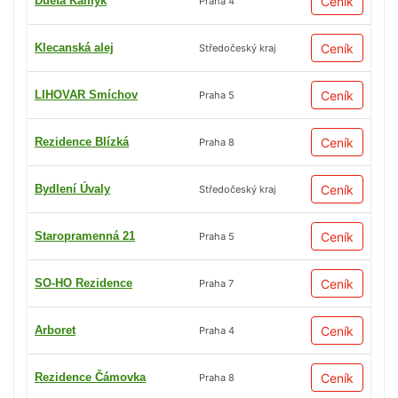
Dueta Kamýk
Ceník
Praha 4
Klecanská alej
Ceník
Středočeský kraj
LIHOVAR Smíchov
Ceník
Praha 5
Rezidence Blízká
Ceník
Praha 8
Bydlení Úvaly
Ceník
Středočeský kraj
Staropramenná 21
Ceník
Praha 5
SO-HO Rezidence
Ceník
Praha 7
Arboret
Ceník
Praha 4
Rezidence Čámovka
Ceník
Praha 8