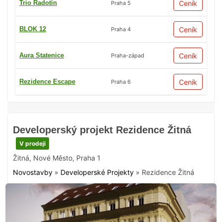
Trio Radotín
Ceník
Praha 5
BLOK 12
Ceník
Praha 4
Aura Statenice
Ceník
Praha-západ
Rezidence Escape
Ceník
Praha 6
Developerský projekt Rezidence Žitná
V prodeji
Žitná
,
Nové Město
,
Praha 1
Novostavby
»
Developerské Projekty
»
Rezidence Žitná