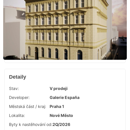
Detaily
Stav:
V prodeji
Developer:
Galerie España
Městská část / kraj:
Praha 1
Lokalita:
Nové Město
Byty k nastěhování od:
2Q/2026