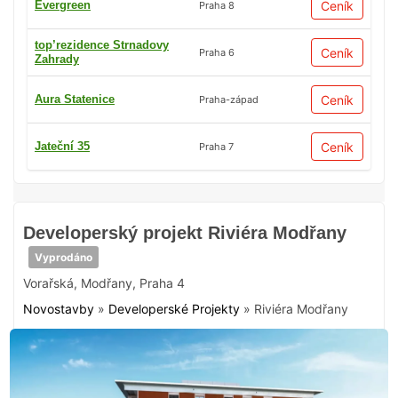
Evergreen
Ceník
Praha 8
top’rezidence Strnadovy
Ceník
Praha 6
Zahrady
Aura Statenice
Ceník
Praha-západ
Jateční 35
Ceník
Praha 7
Developerský projekt Riviéra Modřany
Vyprodáno
Vorařská
,
Modřany
,
Praha 4
Novostavby
»
Developerské Projekty
»
Riviéra Modřany