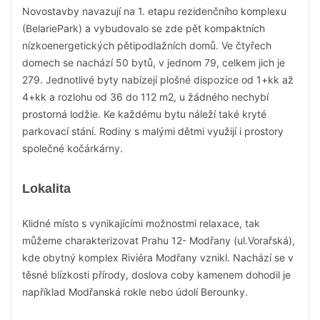
Novostavby navazují na 1. etapu rezidenčního komplexu
(BelariePark) a vybudovalo se zde pět kompaktních
nízkoenergetických pětipodlažních domů. Ve čtyřech
domech se nachází 50 bytů, v jednom 79, celkem jich je
279. Jednotlivé byty nabízejí plošné dispozice od 1+kk až
4+kk a rozlohu od 36 do 112 m2, u žádného nechybí
prostorná lodžie. Ke každému bytu náleží také kryté
parkovací stání. Rodiny s malými dětmi využijí i prostory
společné kočárkárny.
Lokalita
Klidné místo s vynikajícími možnostmi relaxace, tak
můžeme charakterizovat Prahu 12- Modřany (ul.Vorařská),
kde obytný komplex Riviéra Modřany vznikl. Nachází se v
těsné blízkosti přírody, doslova coby kamenem dohodil je
například Modřanská rokle nebo údolí Berounky.