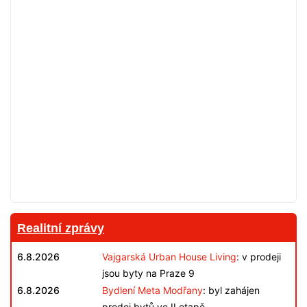
Realitní zprávy
6.8.2026
Vajgarská Urban House Living
: v prodeji
jsou byty na Praze 9
6.8.2026
Bydlení Meta Modřany
: byl zahájen
prodej bytů ve II.etapě