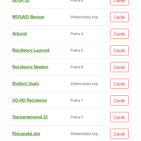
BLOK 12
Ceník
Praha 4
MOSAIQ Beroun
Ceník
Středočeský kraj
Arboret
Ceník
Praha 4
Rezidence Laurová
Ceník
Praha 5
Rezidence Newton
Ceník
Praha 8
Bydlení Úvaly
Ceník
Středočeský kraj
SO-HO Rezidence
Ceník
Praha 7
Staropramenná 21
Ceník
Praha 5
Klecanská alej
Ceník
Středočeský kraj