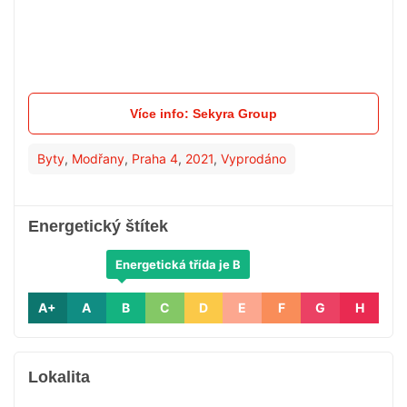
Více info: Sekyra Group
Byty
,
Modřany
,
Praha 4
,
2021
,
Vyprodáno
Energetický štítek
Energetická třída je B
A+
A
B
C
D
E
F
G
H
Lokalita