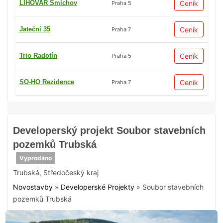
LIHOVAR Smíchov
Ceník
Praha 5
Jateční 35
Ceník
Praha 7
Trio Radotín
Ceník
Praha 5
SO-HO Rezidence
Ceník
Praha 7
Developerský projekt Soubor stavebních
pozemků Trubská
Vyprodáno
Trubská
,
Středočeský kraj
Novostavby
»
Developerské Projekty
»
Soubor stavebních
pozemků Trubská