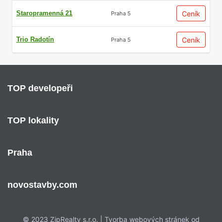
Staropramenná 21
Ceník
Praha 5
Trio Radotín
Ceník
Praha 5
TOP developeři
TOP lokality
Praha
novostavby.com
© 2023 ZipRealty s.r.o. | Tvorba webových stránek od