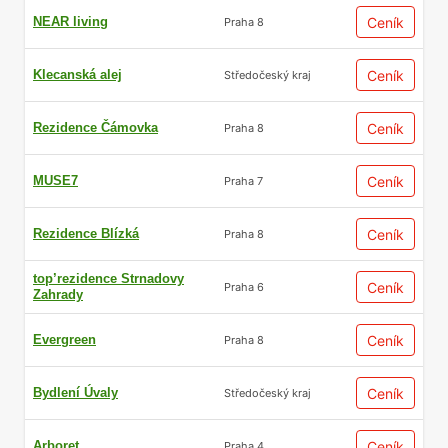
NEAR living
Ceník
Praha 8
Klecanská alej
Ceník
Středočeský kraj
Rezidence Čámovka
Ceník
Praha 8
MUSE7
Ceník
Praha 7
Rezidence Blízká
Ceník
Praha 8
top’rezidence Strnadovy
Ceník
Praha 6
Zahrady
Evergreen
Ceník
Praha 8
Bydlení Úvaly
Ceník
Středočeský kraj
Arboret
Ceník
Praha 4