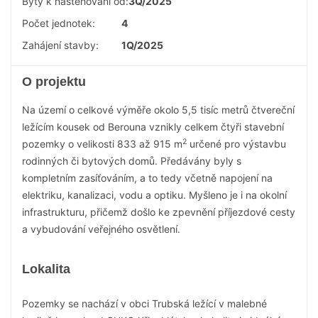
Byty k nastěhování od:
3Q/2025
Počet jednotek:
4
Zahájení stavby:
1Q/2025
O projektu
Na území o celkové výměře okolo 5,5 tisíc metrů čtvereční
ležícím kousek od Berouna vznikly celkem čtyři stavební
2
pozemky o velikosti 833 až 915 m
určené pro výstavbu
rodinných či bytových domů. Předávány byly s
kompletním zasíťováním, a to tedy včetně napojení na
elektriku, kanalizaci, vodu a optiku. Myšleno je i na okolní
infrastrukturu, přičemž došlo ke zpevnění příjezdové cesty
a vybudování veřejného osvětlení.
Lokalita
Pozemky se nachází v obci Trubská ležící v malebné