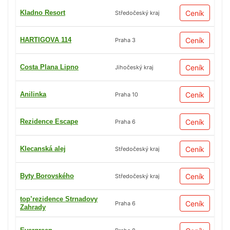
Kladno Resort
Ceník
Středočeský kraj
HARTIGOVA 114
Ceník
Praha 3
Costa Plana Lipno
Ceník
Jihočeský kraj
Anilinka
Ceník
Praha 10
Rezidence Escape
Ceník
Praha 6
Klecanská alej
Ceník
Středočeský kraj
Byty Borovského
Ceník
Středočeský kraj
top’rezidence Strnadovy
Ceník
Praha 6
Zahrady