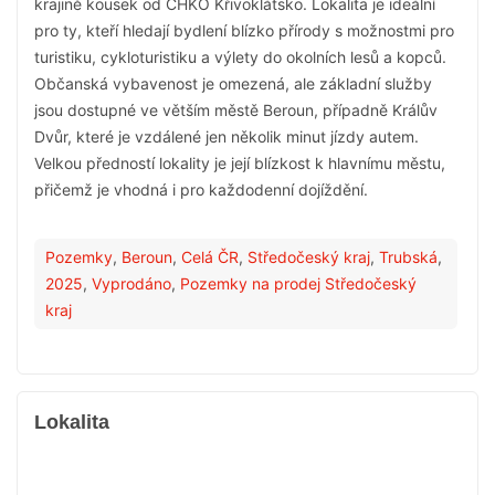
krajině kousek od CHKO Křivoklátsko. Lokalita je ideální
pro ty, kteří hledají bydlení blízko přírody s možnostmi pro
turistiku, cykloturistiku a výlety do okolních lesů a kopců.
Občanská vybavenost je omezená, ale základní služby
jsou dostupné ve větším městě Beroun, případně Králův
Dvůr, které je vzdálené jen několik minut jízdy autem.
Velkou předností lokality je její blízkost k hlavnímu městu,
přičemž je vhodná i pro každodenní dojíždění.
Pozemky
,
Beroun
,
Celá ČR
,
Středočeský kraj
,
Trubská
,
2025
,
Vyprodáno
,
Pozemky na prodej Středočeský
kraj
Lokalita