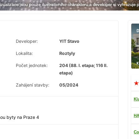
Developer:
YIT Stavo
Lokalita:
Roztyly
Počet jednotek:
204 (88. I. etapa; 116 II.
etapa)
Zahájení stavby:
05/2024
Kl
HA
jsou byty na Praze 4
Co