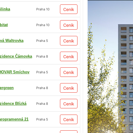
ilinka
Ceník
Praha 10
bitat
Ceník
Praha 10
vá Waltrovka
Ceník
Praha 5
zidence Čámovka
Ceník
Praha 8
HOVAR Smíchov
Ceník
Praha 5
ergreen
Ceník
Praha 8
zidence Blízká
Ceník
Praha 8
aropramenná 21
Ceník
Praha 5