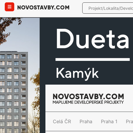
Celá ČR
Praha
Praha 1
Pr