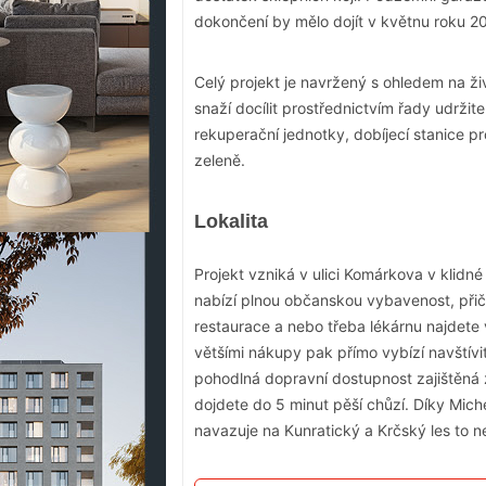
dokončení by mělo dojít v květnu roku 20
Celý projekt je navržený s ohledem na ži
snaží docílit prostřednictvím řady udržite
rekuperační jednotky, dobíjecí stanice p
zeleně.
Lokalita
Projekt vzniká v ulici Komárkova v klidn
nabízí plnou občanskou vybavenost, přič
restaurace a nebo třeba lékárnu najdet
většími nákupy pak přímo vybízí navštívi
pohodlná dopravní dostupnost zajištěná z
dojdete do 5 minut pěší chůzí. Díky Mic
navazuje na Kunratický a Krčský les to n