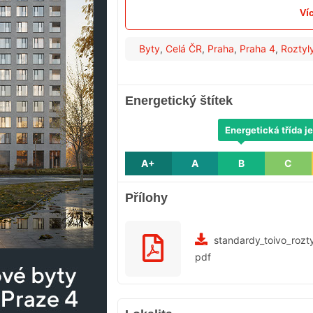
Ví
Byty
,
Celá ČR
,
Praha
,
Praha 4
,
Roztyl
Energetický štítek
Energetická třída je
A+
A
B
C
Přílohy
standardy_toivo_roztyl
pdf