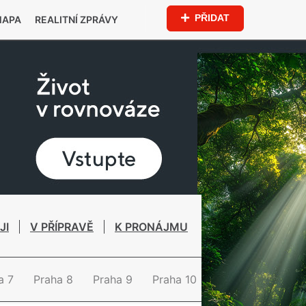
PŘIDAT
MAPA
REALITNÍ ZPRÁVY
JI
V PŘÍPRAVĚ
K PRONÁJMU
a 7
Praha 8
Praha 9
Praha 10