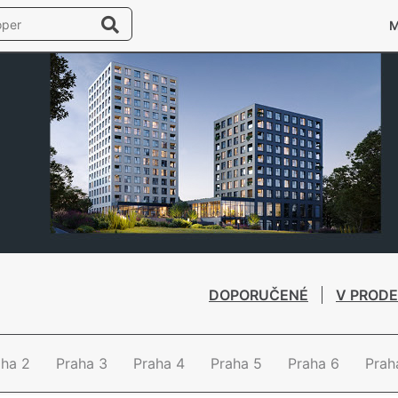
DOPORUČENÉ
V PRODE
aha 2
Praha 3
Praha 4
Praha 5
Praha 6
Prah