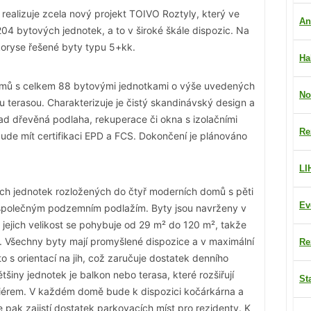
 realizuje zcela nový projekt TOIVO Roztyly, který ve
An
4 bytových jednotek, a to v široké škále dispozic. Na
oryse řešené byty typu 5+kk.
Ha
omů s celkem 88 bytovými jednotkami o výše uvedených
No
u terasou. Charakterizuje je čistý skandinávský design a
klad dřevěná podlaha, rekuperace či okna s izolačními
Re
bude mít certifikaci EPD a FCS. Dokončení je plánováno
LI
h jednotek rozložených do čtyř moderních domů s pěti
Ev
 společným podzemním podlažím. Byty jsou navrženy v
jejich velikost se pohybuje od 29 m² do 120 m², takže
iny. Všechny byty mají promyšlené dispozice a v maximální
Re
to s orientací na jih, což zaručuje dostatek denního
tšiny jednotek je balkon nebo terasa, které rozšiřují
St
teriérem. V každém domě bude k dispozici kočárkárna a
 pak zajistí dostatek parkovacích míst pro rezidenty. K