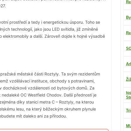
Re
27.
By
votní prostředí a tedy i energetickou úsporu. Toho se
lných technologií, jako jsou LED svítidla, již zmíněné
Re
ro elektromobily a další. Zároveň dojde k hojné výsadbě
SO
Ar
é pražské městské části Roztyly. Ta svým rezidentům
Ži
emž vzdělávací instituce, obchody s potravinami,
e v docházkové vzdálenosti od bytových domů. Za
to
t nedaleké OC Westfield Chodov. Další předností je
St
ejména díky stanici metra C – Roztyly, na kterou
helskému lesu, na který běžeckým okruhem plynule
Tr
ebudete mít daleko ani za přírodou.
M