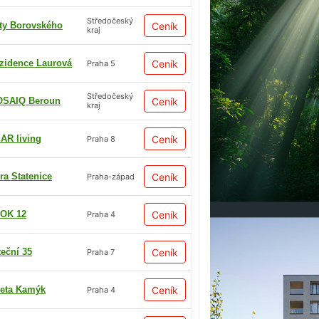
Středočeský
ty Borovského
Ceník
kraj
zidence Laurová
Ceník
Praha 5
Středočeský
SAIQ Beroun
Ceník
kraj
AR living
Ceník
Praha 8
ra Statenice
Ceník
Praha-západ
OK 12
Ceník
Praha 4
teční 35
Ceník
Praha 7
eta Kamýk
Ceník
Praha 4