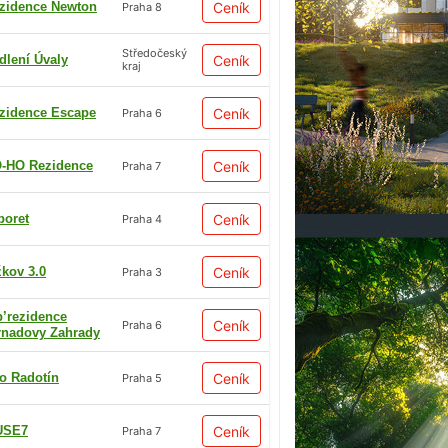
zidence Newton
Ceník
Praha 8
Středočeský
dlení Úvaly
Ceník
kraj
zidence Escape
Ceník
Praha 6
-HO Rezidence
Ceník
Praha 7
boret
Ceník
Praha 4
žkov 3.0
Ceník
Praha 3
p’rezidence
Ceník
Praha 6
rnadovy Zahrady
io Radotín
Ceník
Praha 5
USE7
Ceník
Praha 7