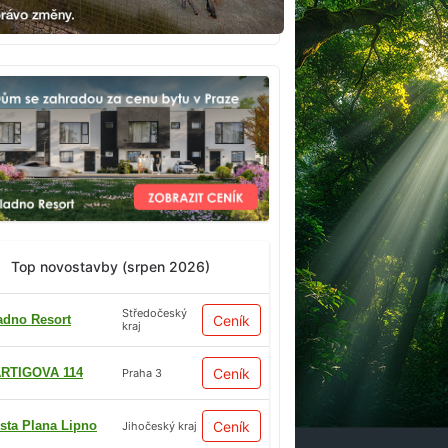
Top novostavby (srpen 2026)
Středočeský
adno Resort
Ceník
kraj
RTIGOVA 114
Ceník
Praha 3
sta Plana Lipno
Ceník
Jihočeský kraj