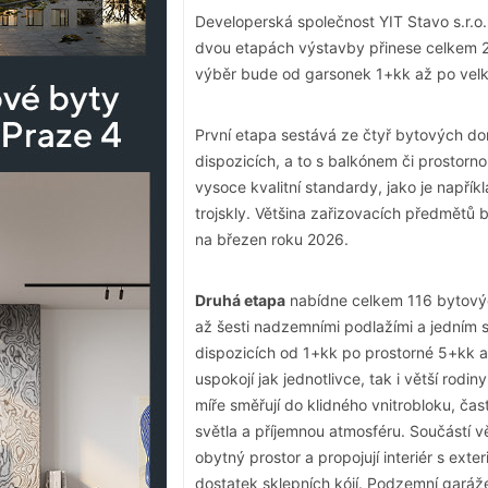
Developerská společnost YIT Stavo s.r.o.
dvou etapách výstavby přinese celkem 20
výběr bude od garsonek 1+kk až po velk
První etapa sestává ze čtyř bytových d
dispozicích, a to s balkónem či prostorno
vysoce kvalitní standardy, jako je napří
trojskly. Většina zařizovacích předmětů 
na březen roku 2026.
Druhá etapa
nabídne celkem 116 bytovýc
až šesti nadzemními podlažími a jedním
dispozicích od 1+kk po prostorné 5+kk a 
uspokojí jak jednotlivce, tak i větší rod
míře směřují do klidného vnitrobloku, čas
světla a příjemnou atmosféru. Součástí vě
obytný prostor a propojují interiér s ex
dostatek sklepních kójí. Podzemní garáže