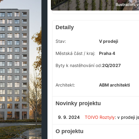
Detaily
Stav:
V prodeji
Městská část / kraj:
Praha 4
Byty k nastěhování od:
2Q/2027
Architekt:
ABM architekti
Novinky projektu
9. 9. 2024
TOIVO Roztyly
: v prodeji 
O projektu