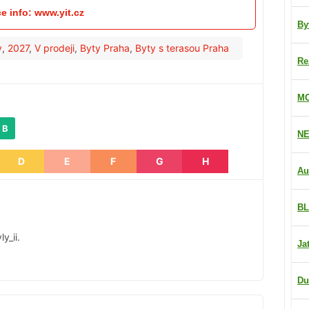
ce info: www.yit.cz
By
y
,
2027
,
V prodeji
,
Byty Praha
,
Byty s terasou Praha
Re
MO
 B
NE
D
E
F
G
H
Au
BL
y_ii.
Ja
Du