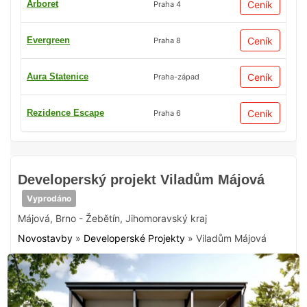
Arboret
Ceník
Praha 4
Evergreen
Ceník
Praha 8
Aura Statenice
Ceník
Praha-západ
Rezidence Escape
Ceník
Praha 6
Developerský projekt Viladům Májová
Vyprodáno
Májová
,
Brno - Žebětín
,
Jihomoravský kraj
Novostavby
»
Developerské Projekty
»
Viladům Májová