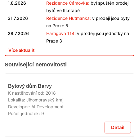
1.8.2026
Rezidence Čámovka:
byl spuštěn prodej
bytů ve III.etapě
31.7.2026
Rezidence Hutmanka:
v prodeji jsou byty
na Praze 5
28.7.2026
Hartigova 114:
v prodeji jsou jednotky na
Praze 3
Více aktualit
Související nemovitosti
VYPRODÁNO
Bytový dům Barvy
K nastěhování od:
2018
Lokalita:
Jihomoravský kraj
Developer:
AI Development
Počet jednotek:
9
Detail