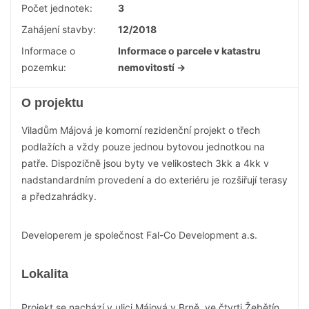
Počet jednotek:
3
Zahájení stavby:
12/2018
Informace o
Informace o parcele v katastru
pozemku:
nemovitostí →
O projektu
Viladům Májová je komorní rezidenční projekt o třech
podlažích a vždy pouze jednou bytovou jednotkou na
patře. Dispozičně jsou byty ve velikostech 3kk a 4kk v
nadstandardním provedení a do exteriéru je rozšiřují terasy
a předzahrádky.
Developerem je společnost Fal-Co Development a.s.
Lokalita
Projekt se nachází v ulici Májová v Brně, ve čtvrti Žebětín.