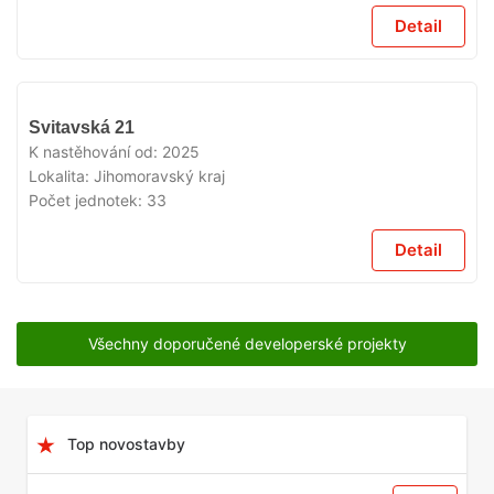
Detail
VYPRODÁNO
Svitavská 21
K nastěhování od:
2025
Lokalita:
Jihomoravský kraj
Počet jednotek:
33
Detail
Všechny doporučené developerské projekty
Top novostavby