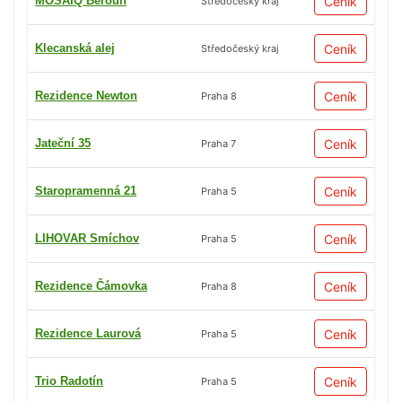
MOSAIQ Beroun
Ceník
Středočeský kraj
Klecanská alej
Ceník
Středočeský kraj
Rezidence Newton
Ceník
Praha 8
Jateční 35
Ceník
Praha 7
Staropramenná 21
Ceník
Praha 5
LIHOVAR Smíchov
Ceník
Praha 5
Rezidence Čámovka
Ceník
Praha 8
Rezidence Laurová
Ceník
Praha 5
Trio Radotín
Ceník
Praha 5