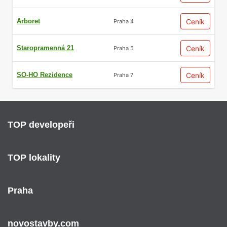
Arboret
Ceník
Praha 4
Staropramenná 21
Ceník
Praha 5
SO-HO Rezidence
Ceník
Praha 7
TOP developeři
TOP lokality
Praha
novostavby.com