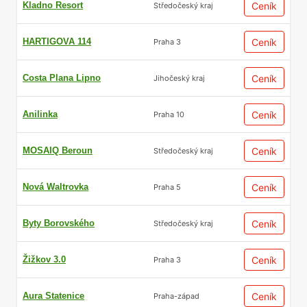
Kladno Resort
Ceník
Středočeský kraj
HARTIGOVA 114
Ceník
Praha 3
Costa Plana Lipno
Ceník
Jihočeský kraj
Anilinka
Ceník
Praha 10
MOSAIQ Beroun
Ceník
Středočeský kraj
Nová Waltrovka
Ceník
Praha 5
Byty Borovského
Ceník
Středočeský kraj
Žižkov 3.0
Ceník
Praha 3
Aura Statenice
Ceník
Praha-západ