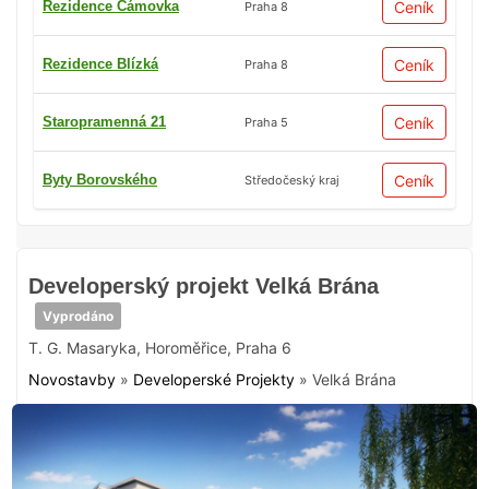
Rezidence Čámovka
Ceník
Praha 8
Rezidence Blízká
Ceník
Praha 8
Staropramenná 21
Ceník
Praha 5
Byty Borovského
Ceník
Středočeský kraj
Developerský projekt Velká Brána
Vyprodáno
T. G. Masaryka
,
Horoměřice
,
Praha 6
Novostavby
»
Developerské Projekty
»
Velká Brána