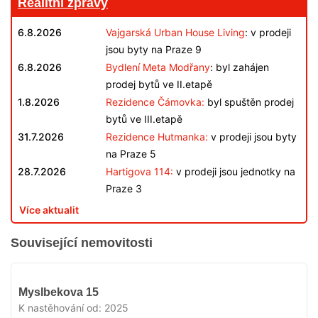
Realitní zprávy
6.8.2026
Vajgarská Urban House Living
: v prodeji
jsou byty na Praze 9
6.8.2026
Bydlení Meta Modřany
: byl zahájen
prodej bytů ve II.etapě
1.8.2026
Rezidence Čámovka:
byl spuštěn prodej
bytů ve III.etapě
31.7.2026
Rezidence Hutmanka:
v prodeji jsou byty
na Praze 5
28.7.2026
Hartigova 114:
v prodeji jsou jednotky na
Praze 3
Více aktualit
Související nemovitosti
VYPRODÁNO
Myslbekova 15
K nastěhování od:
2025