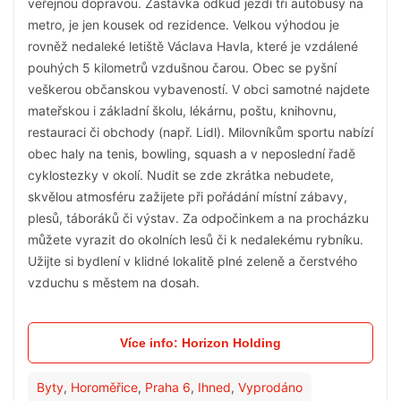
veřejnou dopravou. Zastávka odkud jezdí tři autobusy na
metro, je jen kousek od rezidence. Velkou výhodou je
rovněž nedaleké letiště Václava Havla, které je vzdálené
pouhých 5 kilometrů vzdušnou čarou. Obec se pyšní
veškerou občanskou vybaveností. V obci samotné najdete
mateřskou i základní školu, lékárnu, poštu, knihovnu,
restauraci či obchody (např. Lidl). Milovníkům sportu nabízí
obec haly na tenis, bowling, squash a v neposlední řadě
cyklostezky v okolí. Nudit se zde zkrátka nebudete,
skvělou atmosféru zažijete při pořádání místní zábavy,
plesů, táboráků či výstav. Za odpočinkem a na procházku
můžete vyrazit do okolních lesů či k nedalekému rybníku.
Užijte si bydlení v klidné lokalitě plné zeleně a čerstvého
vzduchu s městem na dosah.
Více info: Horizon Holding
Byty
,
Horoměřice
,
Praha 6
,
Ihned
,
Vyprodáno