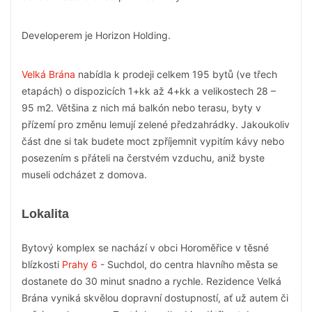
Developerem je Horizon Holding.
Velká Brána
nabídla k prodeji celkem 195 bytů (ve třech
etapách) o dispozicích 1+kk až 4+kk a velikostech 28 –
95 m2. Většina z nich má balkón nebo terasu, byty v
přízemí pro změnu lemují zelené předzahrádky. Jakoukoliv
část dne si tak budete moct zpříjemnit vypitím kávy nebo
posezením s přáteli na čerstvém vzduchu, aniž byste
museli odcházet z domova.
Lokalita
Bytový komplex se nachází v obci Horoměřice v těsné
blízkosti
Prahy 6
- Suchdol, do centra hlavního města se
dostanete do 30 minut snadno a rychle. Rezidence Velká
Brána vyniká skvělou dopravní dostupností, ať už autem či