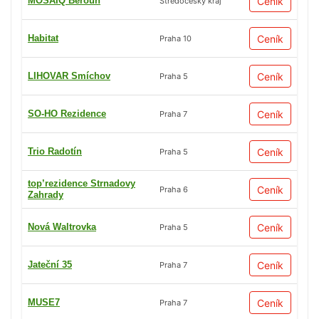
MOSAIQ Beroun
Ceník
Středočeský kraj
Habitat
Ceník
Praha 10
LIHOVAR Smíchov
Ceník
Praha 5
SO-HO Rezidence
Ceník
Praha 7
Trio Radotín
Ceník
Praha 5
top’rezidence Strnadovy
Ceník
Praha 6
Zahrady
Nová Waltrovka
Ceník
Praha 5
Jateční 35
Ceník
Praha 7
MUSE7
Ceník
Praha 7