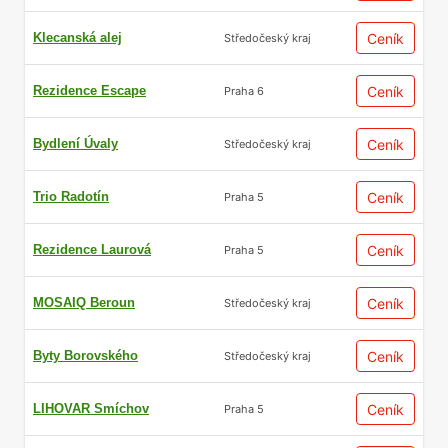
Klecanská alej
Ceník
Středočeský kraj
Rezidence Escape
Ceník
Praha 6
Bydlení Úvaly
Ceník
Středočeský kraj
Trio Radotín
Ceník
Praha 5
Rezidence Laurová
Ceník
Praha 5
MOSAIQ Beroun
Ceník
Středočeský kraj
Byty Borovského
Ceník
Středočeský kraj
LIHOVAR Smíchov
Ceník
Praha 5