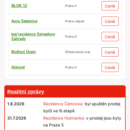
BLOK 12
Ceník
Praha 4
Aura Statenice
Ceník
Praha-západ
top’rezidence Strnadovy
Ceník
Praha 6
Zahrady
Bydlení Úvaly
Ceník
Středočeský kraj
Arboret
Ceník
Praha 4
Realitní zprávy
1.8.2026
Rezidence Čámovka:
byl spuštěn prodej
bytů ve III.etapě
31.7.2026
Rezidence Hutmanka:
v prodeji jsou byty
na Praze 5