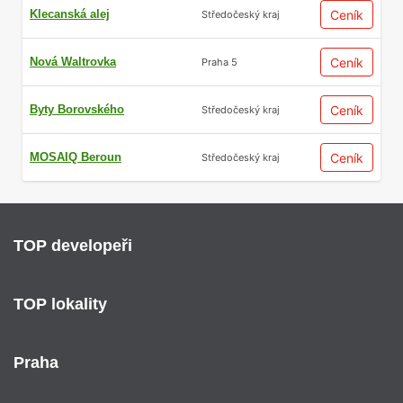
Klecanská alej
Ceník
Středočeský kraj
Nová Waltrovka
Ceník
Praha 5
Byty Borovského
Ceník
Středočeský kraj
MOSAIQ Beroun
Ceník
Středočeský kraj
TOP developeři
TOP lokality
Praha