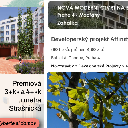
Developerský projekt Affini
(
80
hlasů, průměr:
4,90
z 5)
Babická
,
Chodov
,
Praha 4
Novostavby
»
Developerské Projekty
»
A