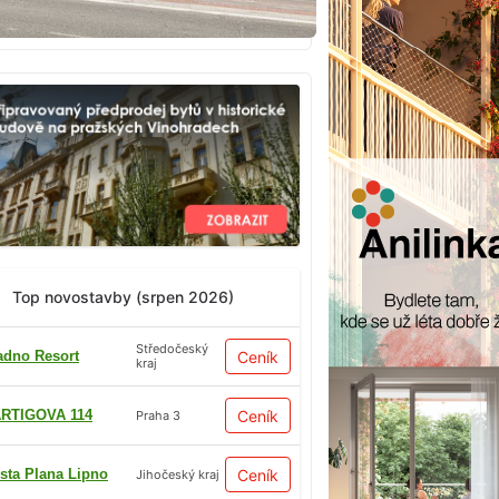
Top novostavby (srpen 2026)
Středočeský
adno Resort
Ceník
kraj
RTIGOVA 114
Ceník
Praha 3
sta Plana Lipno
Ceník
Jihočeský kraj