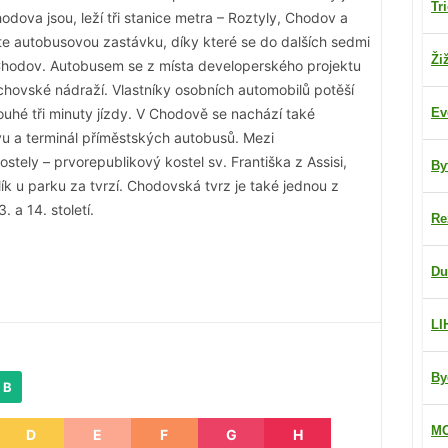
Tr
ova jsou, leží tři stanice metra – Roztyly, Chodov a
e autobusovou zastávku, díky které se do dalších sedmi
Ži
Chodov. Autobusem se z místa developerského projektu
chovské nádraží. Vlastníky osobních automobilů potěší
ouhé tři minuty jízdy. V Chodově se nachází také
Ev
u a terminál příměstských autobusů. Mezi
kostely – prvorepublikový kostel sv. Františka z Assisi,
By
k u parku za tvrzí. Chodovská tvrz je také jednou z
 a 14. století.
Re
Du
LI
By
 B
MO
D
E
F
G
H