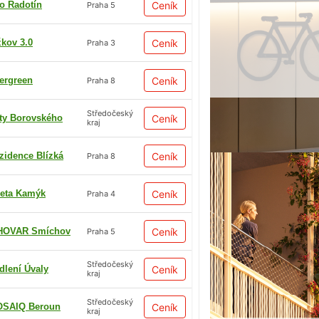
io Radotín
Ceník
Praha 5
žkov 3.0
Ceník
Praha 3
ergreen
Ceník
Praha 8
Středočeský
ty Borovského
Ceník
kraj
zidence Blízká
Ceník
Praha 8
eta Kamýk
Ceník
Praha 4
HOVAR Smíchov
Ceník
Praha 5
Středočeský
dlení Úvaly
Ceník
kraj
Středočeský
SAIQ Beroun
Ceník
kraj