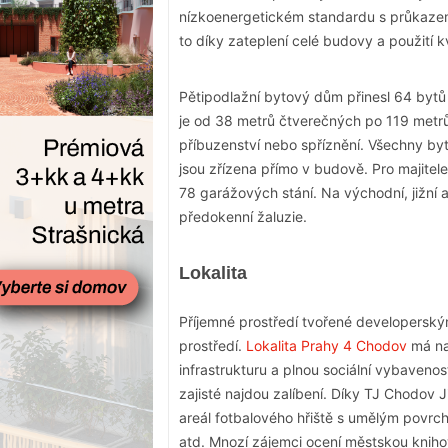
nízkoenergetickém standardu s průkazem
to díky zateplení celé budovy a použití k
Pětipodlažní bytový dům přinesl 64 bytů
je od 38 metrů čtverečných po 119 metr
příbuzenství nebo spříznění. Všechny by
jsou zřízena přímo v budově. Pro majitel
78 garážových stání. Na východní, jižní
předokenní žaluzie.
Lokalita
Příjemné prostředí tvořené developerský
prostředí.
Lokalita Prahy 4 Chodov
má na
infrastrukturu a plnou sociální vybavenos
zajisté najdou zalíbení. Díky TJ Chodov J
areál fotbalového hřiště s umělým povrch
atd. Mnozí zájemci ocení městskou knihov