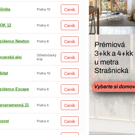
ilinka
Ceník
Praha 10
OK 12
Ceník
Praha 4
zidence Newton
Ceník
Praha 8
Středočeský
ecanská alej
Ceník
kraj
bitat
Ceník
Praha 10
zidence Escape
Ceník
Praha 6
aropramenná 21
Ceník
Praha 5
boret
Ceník
Praha 4