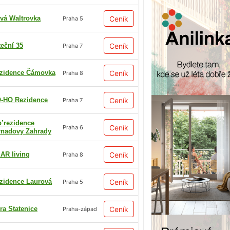
vá Waltrovka
Ceník
Praha 5
teční 35
Ceník
Praha 7
zidence Čámovka
Ceník
Praha 8
-HO Rezidence
Ceník
Praha 7
p’rezidence
Ceník
Praha 6
rnadovy Zahrady
AR living
Ceník
Praha 8
zidence Laurová
Ceník
Praha 5
ra Statenice
Ceník
Praha-západ