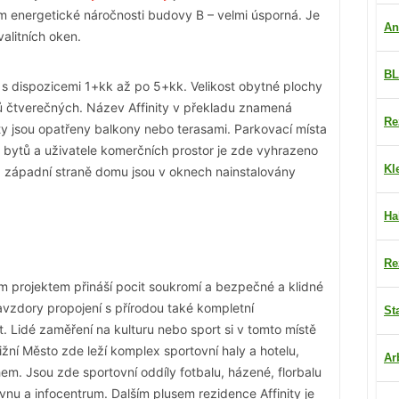
 energetické náročnosti budovy B – velmi úsporná. Je
An
valitních oken.
BL
 s dispozicemi 1+kk až po 5+kk. Velikost obytné plochy
ů čtverečných. Název Affinity v překladu znamená
Re
ty jsou opatřeny balkony nebo terasami. Parkovací místa
e bytů a uživatele komerčních prostor je zde vyhrazeno
Kl
 a západní straně domu jsou v oknech nainstalovány
Ha
Re
m projektem přináší pocit soukromí a bezpečné a klidné
vzdory propojení s přírodou také kompletní
St
t. Lidé zaměření na kulturu nebo sport si v tomto místě
ižní Město zde leží komplex sportovní haly a hotelu,
Ar
em. Jsou zde sportovní oddíly fotbalu, házené, florbalu
nu a infocentrum. Dalším plusem rezidence Affinity je