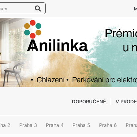
DOPORUČENÉ
V PRODE
aha 2
Praha 3
Praha 4
Praha 5
Praha 6
Prah