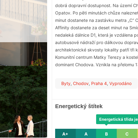
dobrá dopravní dostupnost. Na území Chod
Opatov. Po pěti minutách chůze naleznet
minut dostanete na zastávku metra „C“ 
Affinity dostanete za deset minut na Smí
nedaleká dálnice D1, která je vzdálena p
autobusové nádraží pro dálkovou doprav
architektonické skvosty lokality patří tři 
Komunitní centrum Matky Terezy a kostelí
dominant Chodova. Vznikla na přelomu 13.
Byty
,
Chodov
,
Praha 4
,
Vyprodáno
Energetický štítek
Energetická třída je
A+
A
B
C