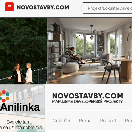
Celá ČR
Praha
Praha 1
Pr