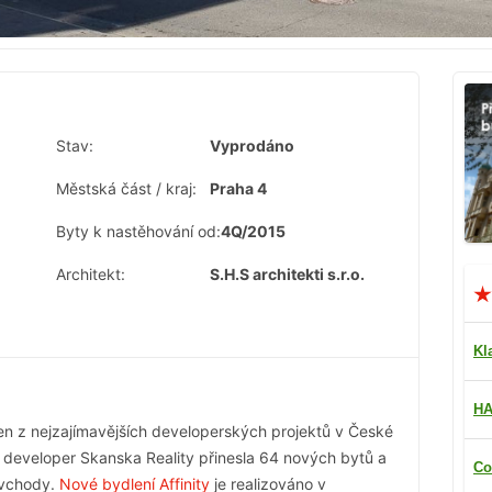
Stav:
Vyprodáno
Městská část / kraj:
Praha 4
Byty k nastěhování od:
4Q/2015
Architekt:
S.H.S architekti s.r.o.
Kl
HA
en z nejzajímavějších developerských projektů v České
l developer Skanska Reality přinesla 64 nových bytů a
Co
 vchody.
Nové bydlení Affinity
je realizováno v