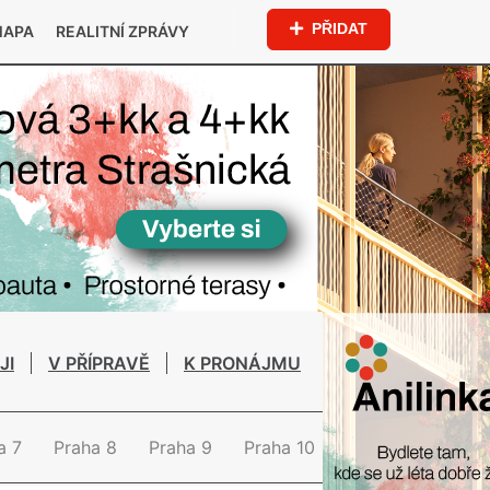
PŘIDAT
MAPA
REALITNÍ ZPRÁVY
JI
V PŘÍPRAVĚ
K PRONÁJMU
a 7
Praha 8
Praha 9
Praha 10