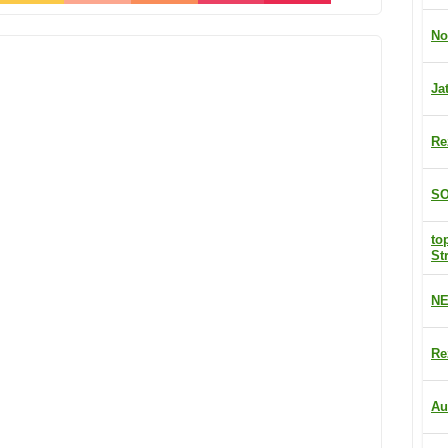
No
Ja
Re
SO
to
St
NE
Re
Au