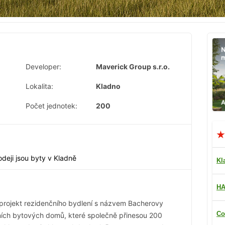
Developer:
Maverick Group s.r.o.
Lokalita:
Kladno
Počet jednotek:
200
odeji jsou byty v Kladně
Kl
HA
projekt rezidenčního bydlení s názvem Bacherovy
Co
ích bytových domů, které společně přinesou 200