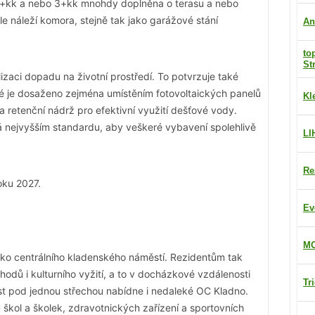
2+kk a nebo 3+kk mnohdy doplněna o terasu a nebo
le náleží komora, stejně tak jako garážové stání
An
to
St
izaci dopadu na životní prostředí. To potvrzuje také
eré je dosaženo zejména umístěním fotovoltaických panelů
Kl
retenční nádrž pro efektivní využití dešťové vody.
 nejvyšším standardu, aby veškeré vybavení spolehlivě
LI
Re
oku 2027.
Ev
MO
aleko centrálního kladenského náměstí. Rezidentům tak
hodů i kulturního vyžití, a to v docházkové vzdálenosti
Tr
 pod jednou střechou nabídne i nedaleké OC Kladno.
 škol a školek, zdravotnických zařízení a sportovních