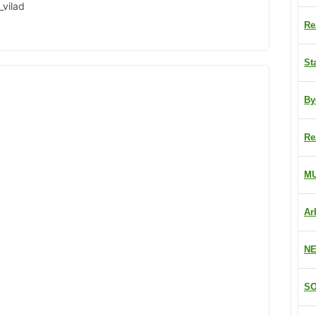
vilad
Re
St
By
Re
M
Ar
NE
SO