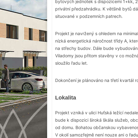
bytových jednotek s dispozicemi 1+kk, 
privátní předzahrádku. K většině bytů dá
situované v podzemních patrech.
Projekt je navržený s ohledem na minimal
nízká energetická náročnost třídy A, kt
na střechy budov. Dále bude vybudována 
Viladomy jsou přitom stavěny v co možná
sloužilo řadu let.
Dokončení je plánováno na třetí kvartál r
Lokalita
Projekt vzniká v ulici Huťská ležící ned
bude k dispozici široká škála služeb, obc
od domu. Bohatou občanskou vybavenost
V okolí samozřejmě není nouze ani o řadu