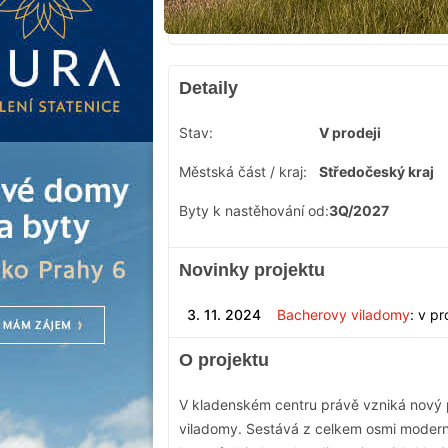
Detaily
Stav:
V prodeji
Městská část / kraj:
Středočeský kraj
Byty k nastěhování od:
3Q/2027
Novinky projektu
3. 11. 2024
Bacherovy viladomy
: v pr
O projektu
V kladenském centru právě vzniká nový 
viladomy. Sestává z celkem osmi modern