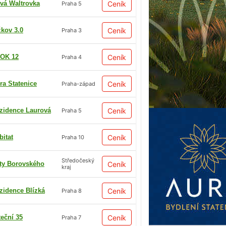
vá Waltrovka
Ceník
Praha 5
žkov 3.0
Ceník
Praha 3
OK 12
Ceník
Praha 4
ra Statenice
Ceník
Praha-západ
zidence Laurová
Ceník
Praha 5
bitat
Ceník
Praha 10
Středočeský
ty Borovského
Ceník
kraj
zidence Blízká
Ceník
Praha 8
teční 35
Ceník
Praha 7