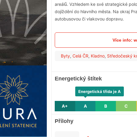
areálů. Vzhledem ke své strategické pol
dojíždění do hlavního města. Na okraj Pr
autobusovou či vlakovou dopravu.
Více info:
Byty
,
Celá ČR
,
Kladno
,
Středočeský kr
Energetický štítek
Energetická třída je A
A+
A
B
C
Přílohy