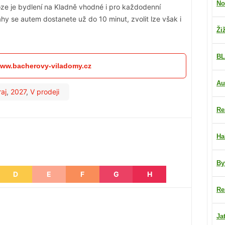
No
oze je bydlení na Kladně vhodné i pro každodenní
ahy se autem dostanete už do 10 minut, zvolit lze však i
Ži
BL
 www.bacherovy-viladomy.cz
Au
aj
,
2027
,
V prodeji
Re
Ha
By
D
E
F
G
H
Re
Ja