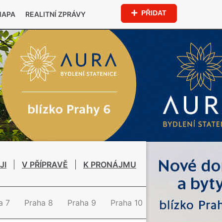
PŘIDAT
MAPA
REALITNÍ ZPRÁVY
JI
V PŘÍPRAVĚ
K PRONÁJMU
a 7
Praha 8
Praha 9
Praha 10