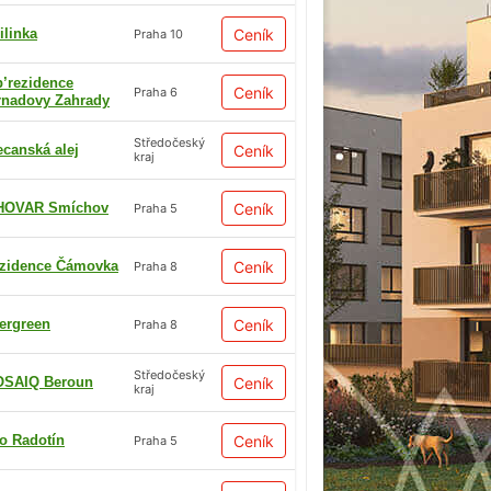
ilinka
Ceník
Praha 10
p’rezidence
Ceník
Praha 6
rnadovy Zahrady
Středočeský
ecanská alej
Ceník
kraj
HOVAR Smíchov
Ceník
Praha 5
zidence Čámovka
Ceník
Praha 8
ergreen
Ceník
Praha 8
Středočeský
SAIQ Beroun
Ceník
kraj
io Radotín
Ceník
Praha 5