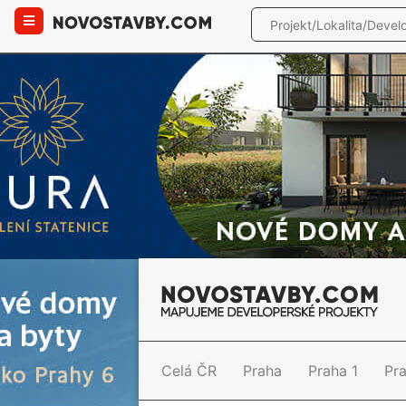
Celá ČR
Praha
Praha 1
Pr