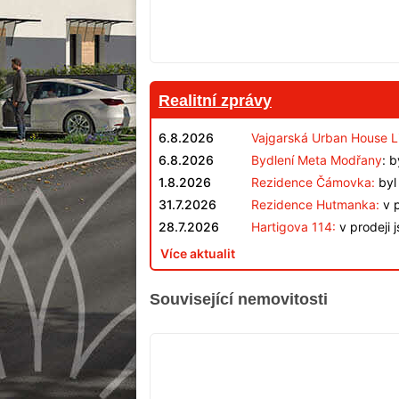
Realitní zprávy
6.8.2026
Vajgarská Urban House L
6.8.2026
Bydlení Meta Modřany
: 
1.8.2026
Rezidence Čámovka:
byl 
31.7.2026
Rezidence Hutmanka:
v p
28.7.2026
Hartigova 114:
v prodeji 
Více aktualit
Související nemovitosti