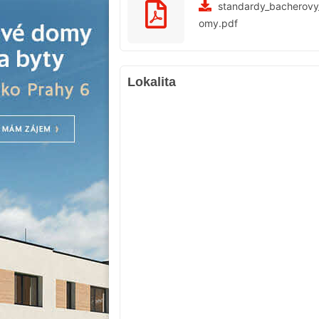
standardy_bacherovy_
omy.pdf
Lokalita