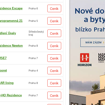
zidence Escape
Ceník
Praha 6
aropramenná 21
Ceník
Praha 5
Středočeský
dlení Úvaly
Ceník
kraj
zidence Newton
Ceník
Praha 8
USE7
Ceník
Praha 7
boret
Ceník
Praha 4
AR living
Ceník
Praha 8
-HO Rezidence
Ceník
Praha 7