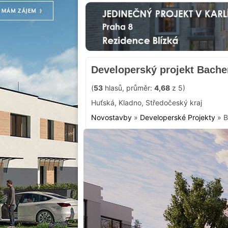
Developerský projekt Bache
(
53
hlasů, průměr:
4,68
z 5)
Huťská
,
Kladno
,
Středočeský kraj
Novostavby
»
Developerské Projekty
»
B