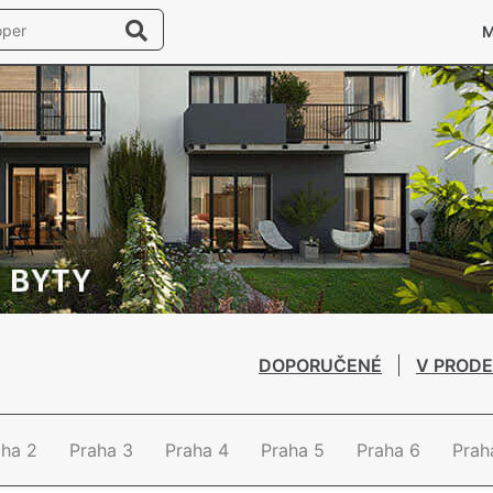
DOPORUČENÉ
V PRODE
aha 2
Praha 3
Praha 4
Praha 5
Praha 6
Prah