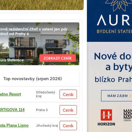
Top novostavby (srpen 2026)
Středočeský
adno Resort
Ceník
kraj
RTIGOVA 114
Ceník
Praha 3
sta Plana Lipno
Ceník
Jihočeský kraj