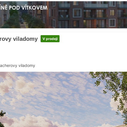
rovy viladomy
V prodeji
acherovy viladomy