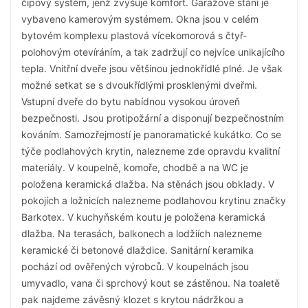
čipový systém, jenž zvyšuje komfort. Garážové stání je
vybaveno kamerovým systémem. Okna jsou v celém
bytovém komplexu plastová vícekomorová s čtyř-
polohovým otevíráním, a tak zadržují co nejvíce unikajícího
tepla. Vnitřní dveře jsou většinou jednokřídlé plné. Je však
možné setkat se s dvoukřídlými prosklenými dveřmi.
Vstupní dveře do bytu nabídnou vysokou úroveň
bezpečnosti. Jsou protipožární a disponují bezpečnostním
kováním. Samozřejmostí je panoramatické kukátko. Co se
týče podlahových krytin, nalezneme zde opravdu kvalitní
materiály. V koupelně, komoře, chodbě a na WC je
položena keramická dlažba. Na stěnách jsou obklady. V
pokojích a ložnicích nalezneme podlahovou krytinu značky
Barkotex. V kuchyňském koutu je položena keramická
dlažba. Na terasách, balkonech a lodžiích nalezneme
keramické či betonové dlaždice. Sanitární keramika
pochází od ověřených výrobců. V koupelnách jsou
umyvadlo, vana či sprchový kout se zástěnou. Na toaletě
pak najdeme závěsný klozet s krytou nádržkou a