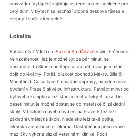
umývátko. Vytápění zajišťuje ústřední topení společné pro
celý dům. V bytech se nachází otopná desková tělesa a
otopný žebřík v koupelně.
Lokalita
Britská čtvrť V leží na
Praze 5 Stodůlkách
v ulici Průhonek.
Ve vzdálenosti, jež je možné ujít za pár minut, se
dostanete do Skanzenu Řepora. Za pět minut je možné
dojít do lékárny. Potěší blízkost obchodů Makro, Billa či
Mountfield. Co se týče hromadné dopravy, nabídne nové
bydlení v Praze 5 skvělou infrastrukturu. Patnáct minut od
bytového komplexu leží stanice metra linky B Luka. Do
deseti minut je možné dostat se do mateřské či základní
školy. V blízkosti nového bydlení na Praze 5 též leží
základní umělecká škola. Nedaleko leží také pošta,
lékařská ambulance či lékárna. Dostatečnou péči o vaše
mazlíčky vykoná blízká veterinární klinika. Pocit