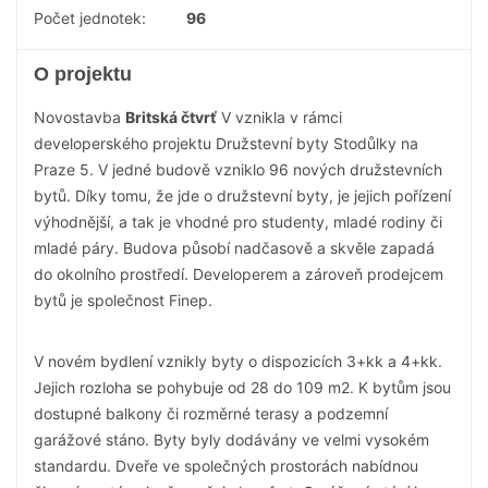
Počet jednotek:
96
O projektu
Novostavba
Britská čtvrť
V vznikla v rámci
developerského projektu Družstevní byty Stodůlky na
Praze 5. V jedné budově vzniklo 96 nových družstevních
bytů. Díky tomu, že jde o družstevní byty, je jejich pořízení
výhodnější, a tak je vhodné pro studenty, mladé rodiny či
mladé páry. Budova působí nadčasově a skvěle zapadá
do okolního prostředí. Developerem a zároveň prodejcem
bytů je společnost Finep.
V novém bydlení vznikly byty o dispozicích 3+kk a 4+kk.
Jejich rozloha se pohybuje od 28 do 109 m2. K bytům jsou
dostupné balkony či rozměrné terasy a podzemní
garážové stáno. Byty byly dodávány ve velmi vysokém
standardu. Dveře ve společných prostorách nabídnou