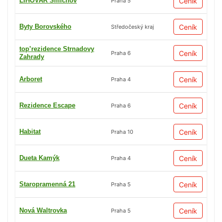
LIHOVAR Smíchov
Ceník
Praha 5
Byty Borovského
Ceník
Středočeský kraj
top’rezidence Strnadovy
Ceník
Praha 6
Zahrady
Arboret
Ceník
Praha 4
Rezidence Escape
Ceník
Praha 6
Habitat
Ceník
Praha 10
Dueta Kamýk
Ceník
Praha 4
Staropramenná 21
Ceník
Praha 5
Nová Waltrovka
Ceník
Praha 5