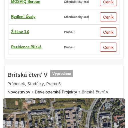
MOSAIQ Beroun
Ceník
Středočeský kraj
Bydlení Úvaly
Ceník
Středočeský kraj
Žižkov 3.0
Ceník
Praha 3
Rezidence Blízká
Ceník
Praha 8
Vyprodáno
Britská čtvrť V
Průhonek
,
Stodůlky
,
Praha 5
Novostavby
»
Developerské Projekty
»
Britská čtvrť V