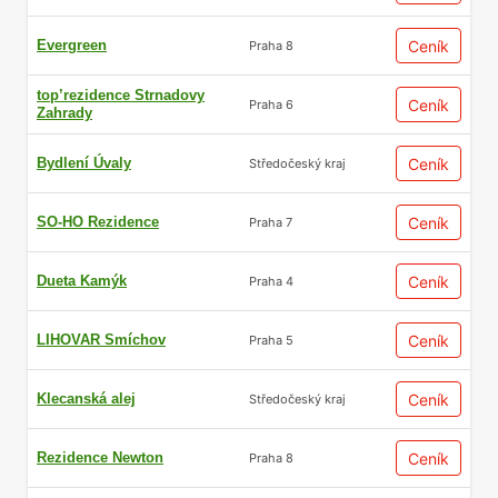
Evergreen
Ceník
Praha 8
top’rezidence Strnadovy
Ceník
Praha 6
Zahrady
Bydlení Úvaly
Ceník
Středočeský kraj
SO-HO Rezidence
Ceník
Praha 7
Dueta Kamýk
Ceník
Praha 4
LIHOVAR Smíchov
Ceník
Praha 5
Klecanská alej
Ceník
Středočeský kraj
Rezidence Newton
Ceník
Praha 8