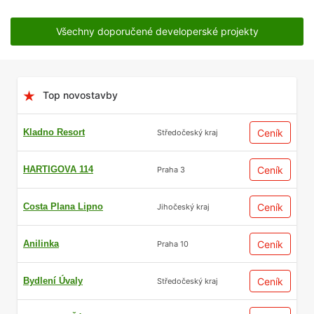
Všechny doporučené developerské projekty
Top novostavby
Kladno Resort
Ceník
Středočeský kraj
HARTIGOVA 114
Ceník
Praha 3
Costa Plana Lipno
Ceník
Jihočeský kraj
Anilinka
Ceník
Praha 10
Bydlení Úvaly
Ceník
Středočeský kraj