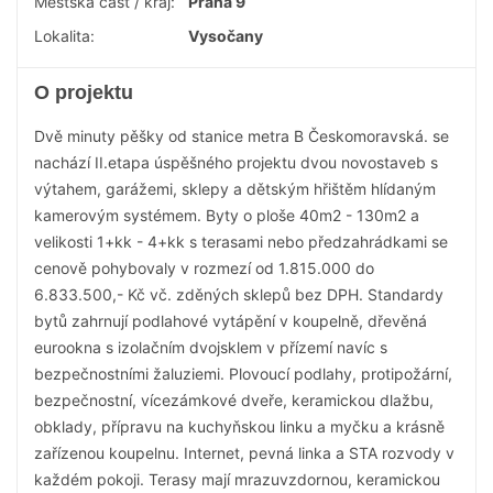
Městská část / kraj:
Praha 9
Lokalita:
Vysočany
O projektu
Dvě minuty pěšky od stanice metra B Českomoravská. se
nachází II.etapa úspěšného projektu dvou novostaveb s
výtahem, garážemi, sklepy a dětským hřištěm hlídaným
kamerovým systémem. Byty o ploše 40m2 - 130m2 a
velikosti 1+kk - 4+kk s terasami nebo předzahrádkami se
cenově pohybovaly v rozmezí od 1.815.000 do
6.833.500,- Kč vč. zděných sklepů bez DPH. Standardy
bytů zahrnují podlahové vytápění v koupelně, dřevěná
eurookna s izolačním dvojsklem v přízemí navíc s
bezpečnostními žaluziemi. Plovoucí podlahy, protipožární,
bezpečnostní, vícezámkové dveře, keramickou dlažbu,
obklady, přípravu na kuchyňskou linku a myčku a krásně
zařízenou koupelnu. Internet, pevná linka a STA rozvody v
každém pokoji. Terasy mají mrazuvzdornou, keramickou