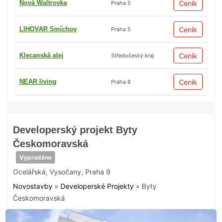
Nová Waltrovka
Ceník
Praha 5
LIHOVAR Smíchov
Ceník
Praha 5
Klecanská alej
Ceník
Středočeský kraj
NEAR living
Ceník
Praha 8
Developerský projekt Byty
Českomoravská
Vyprodáno
Ocelářská
,
Vysočany
,
Praha 9
Novostavby
»
Developerské Projekty
»
Byty
Českomoravská