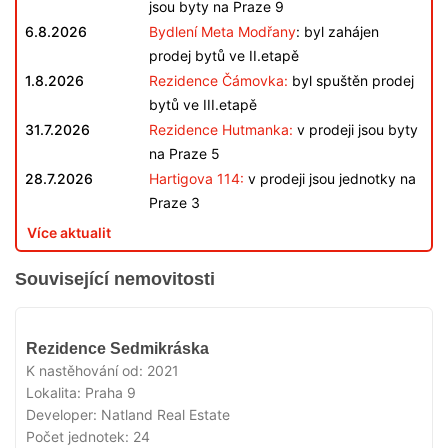
jsou byty na Praze 9
6.8.2026
Bydlení Meta Modřany
: byl zahájen
prodej bytů ve II.etapě
1.8.2026
Rezidence Čámovka:
byl spuštěn prodej
bytů ve III.etapě
31.7.2026
Rezidence Hutmanka:
v prodeji jsou byty
na Praze 5
28.7.2026
Hartigova 114:
v prodeji jsou jednotky na
Praze 3
Více aktualit
Související nemovitosti
VYPRODÁNO
Rezidence Sedmikráska
K nastěhování od:
2021
Lokalita:
Praha 9
Developer:
Natland Real Estate
Počet jednotek:
24