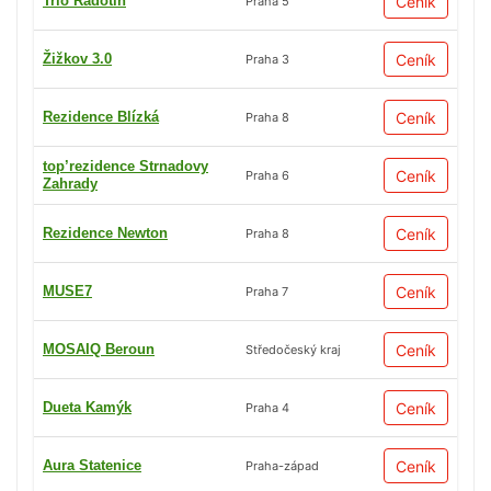
Trio Radotín
Ceník
Praha 5
Žižkov 3.0
Ceník
Praha 3
Rezidence Blízká
Ceník
Praha 8
top’rezidence Strnadovy
Ceník
Praha 6
Zahrady
Rezidence Newton
Ceník
Praha 8
MUSE7
Ceník
Praha 7
MOSAIQ Beroun
Ceník
Středočeský kraj
Dueta Kamýk
Ceník
Praha 4
Aura Statenice
Ceník
Praha-západ