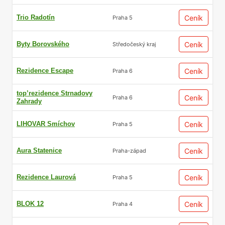
Trio Radotín
Ceník
Praha 5
Byty Borovského
Ceník
Středočeský kraj
Rezidence Escape
Ceník
Praha 6
top’rezidence Strnadovy
Ceník
Praha 6
Zahrady
LIHOVAR Smíchov
Ceník
Praha 5
Aura Statenice
Ceník
Praha-západ
Rezidence Laurová
Ceník
Praha 5
BLOK 12
Ceník
Praha 4