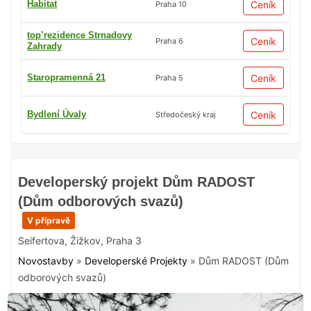
Habitat
Ceník
Praha 10
top’rezidence Strnadovy
Ceník
Praha 6
Zahrady
Staropramenná 21
Ceník
Praha 5
Bydlení Úvaly
Ceník
Středočeský kraj
Developerský projekt Dům RADOST
(Dům odborových svazů)
V přípravě
Seifertova
,
Žižkov
,
Praha 3
Novostavby
»
Developerské Projekty
»
Dům RADOST (Dům
odborových svazů)