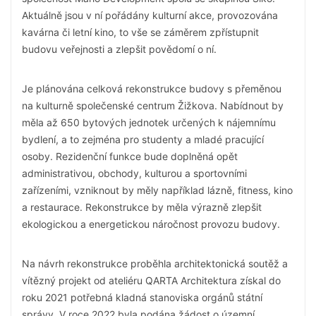
Aktuálně jsou v ní pořádány kulturní akce, provozována
kavárna či letní kino, to vše se záměrem zpřístupnit
budovu veřejnosti a zlepšit povědomí o ní.
Je plánována celková rekonstrukce budovy s přeměnou
na kulturně společenské centrum Žižkova. Nabídnout by
měla až 650 bytových jednotek určených k nájemnímu
bydlení, a to zejména pro studenty a mladé pracující
osoby. Rezidenční funkce bude doplněná opět
administrativou, obchody, kulturou a sportovními
zařízeními, vzniknout by měly například lázně, fitness, kino
a restaurace. Rekonstrukce by měla výrazně zlepšit
ekologickou a energetickou náročnost provozu budovy.
Na návrh rekonstrukce proběhla architektonická soutěž a
vítězný projekt od ateliéru QARTA Architektura získal do
roku 2021 potřebná kladná stanoviska orgánů státní
správy. V roce 2022 byla podána žádost o územní