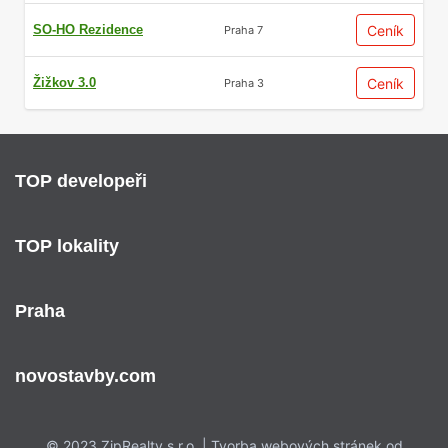
SO-HO Rezidence
Ceník
Praha 7
Žižkov 3.0
Ceník
Praha 3
TOP developeři
TOP lokality
Praha
novostavby.com
© 2023 ZipRealty s.r.o. | Tvorba webových stránek od