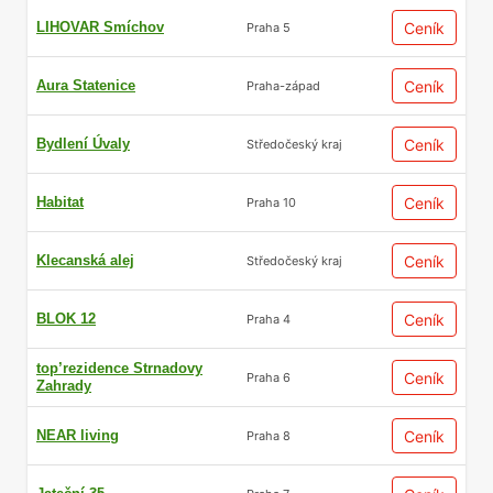
LIHOVAR Smíchov
Ceník
Praha 5
Aura Statenice
Ceník
Praha-západ
Bydlení Úvaly
Ceník
Středočeský kraj
Habitat
Ceník
Praha 10
Klecanská alej
Ceník
Středočeský kraj
BLOK 12
Ceník
Praha 4
top’rezidence Strnadovy
Ceník
Praha 6
Zahrady
NEAR living
Ceník
Praha 8