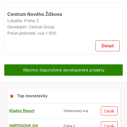
V
Centrum Nového Žižkova
PŘÍPRAVĚ
Lokalita:
Praha 3
Developer:
Central Group
Počet jednotek:
cca 1 000
Detail
Všechny doporučené developerské projekty
Top novostavby
Kladno Resort
Ceník
Středočeský kraj
HARTIGOVA 114
Ceník
Praha 3