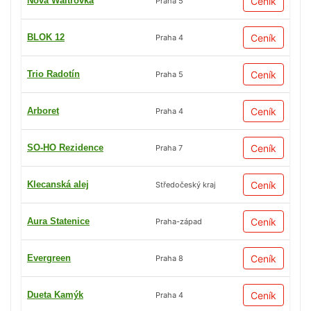
Nová Waltrovka
Ceník
Praha 5
BLOK 12
Ceník
Praha 4
Trio Radotín
Ceník
Praha 5
Arboret
Ceník
Praha 4
SO-HO Rezidence
Ceník
Praha 7
Klecanská alej
Ceník
Středočeský kraj
Aura Statenice
Ceník
Praha-západ
Evergreen
Ceník
Praha 8
Dueta Kamýk
Ceník
Praha 4