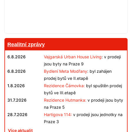
Realitní zprávy
6.8.2026
Vajgarská Urban House Living
: v prodeji
jsou byty na Praze 9
6.8.2026
Bydlení Meta Modřany
: byl zahájen
prodej bytů ve II.etapě
1.8.2026
Rezidence Čámovka:
byl spuštěn prodej
bytů ve III.etapě
31.7.2026
Rezidence Hutmanka:
v prodeji jsou byty
na Praze 5
28.7.2026
Hartigova 114:
v prodeji jsou jednotky na
Praze 3
Více aktualit