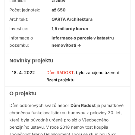
Lokalita:
Žižkov
Počet jednotek:
až 650
Architekt:
QARTA Architektura
Investice:
1,5 miliardy korun
Informace o
Informace o parcele v katastru
pozemku:
nemovitostí →
Novinky projektu
18. 4. 2022
Dům RADOST
: bylo zahájeno územní
řízení projektu
O projektu
Dům odborových svazů neboli
Dům Radost
je památkově
chráněnou funkcionalistickou budovou z poloviny 30. let,
která byla původně určená pro sídlo Všeobecného
penzijního ústavu. V roce 2018 nemovitost koupila
společnost Marlo Development spolu se skupinou Siko.