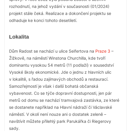
rozhodnutí, na jehož vydání v současnosti (01/2024)
projekt stále čeká. Realizace a dokončení projektu se
odhaduje ke konci tohoto desetiletí.
Lokalita
Dům Radost se nachází u ulice Seifertova na
Praze 3
–
Žižkově, na náměstí Winstona Churchilla, kde tvoří
dominantu vysokou 54 metrů (11 podlaží) v sousedství
Vysoké školy ekonomické. Jde o jednu z hlavních ulic
v lokalitě, s řadou zajímavých obchodů a restaurací.
Samozřejmostí je však i další bohatá občanská
vybavenost. Co se týče dopravní dostupnosti, jen pár
metrů od domu se nachází tramvajová zastávka, ze které
se dostanete například na Hlavní nádraží či Václavské
náměstí. V okolí není nouze ani o dostatek zeleně –
navštívit můžete přilehlý park Parukářka či Riegerovy
sady.