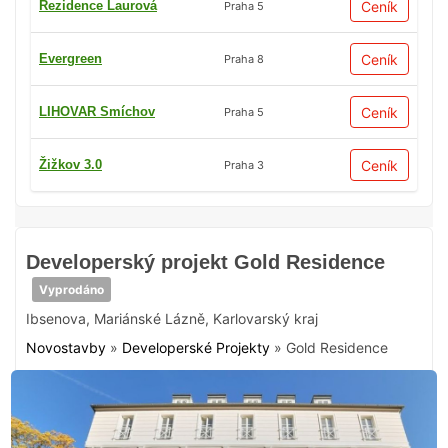
Rezidence Laurová
Ceník
Praha 5
Evergreen
Ceník
Praha 8
LIHOVAR Smíchov
Ceník
Praha 5
Žižkov 3.0
Ceník
Praha 3
Developerský projekt Gold Residence
Vyprodáno
Ibsenova
,
Mariánské Lázně
,
Karlovarský kraj
Novostavby
»
Developerské Projekty
»
Gold Residence