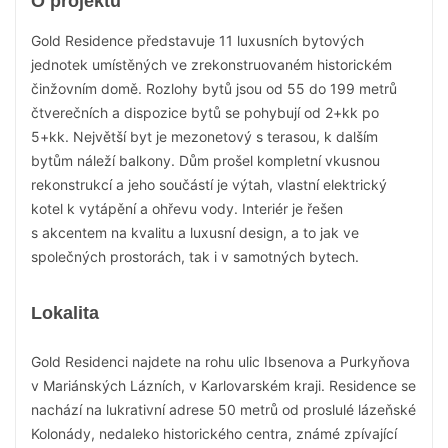
O projektu
Gold Residence představuje 11 luxusních bytových
jednotek umístěných ve zrekonstruovaném historickém
činžovním domě. Rozlohy bytů jsou od 55 do 199 metrů
čtverečních a dispozice bytů se pohybují od 2+kk po
5+kk. Největší byt je mezonetový s terasou, k dalším
bytům náleží balkony. Dům prošel kompletní vkusnou
rekonstrukcí a jeho součástí je výtah, vlastní elektrický
kotel k vytápění a ohřevu vody. Interiér je řešen
s akcentem na kvalitu a luxusní design, a to jak ve
společných prostorách, tak i v samotných bytech.
Lokalita
Gold Residenci najdete na rohu ulic Ibsenova a Purkyňova
v Mariánských Lázních, v Karlovarském kraji. Residence se
nachází na lukrativní adrese 50 metrů od proslulé lázeňské
Kolonády, nedaleko historického centra, známé zpívající