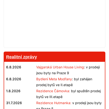
Realitní zprávy
6.8.2026
Vajgarská Urban House Living
: v prodeji
jsou byty na Praze 9
6.8.2026
Bydlení Meta Modřany
: byl zahájen
prodej bytů ve II.etapě
1.8.2026
Rezidence Čámovka:
byl spuštěn prodej
bytů ve III.etapě
31.7.2026
Rezidence Hutmanka:
v prodeji jsou byty
na Praze 5