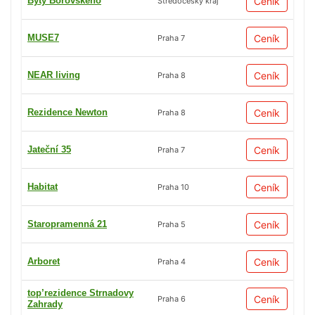
Byty Borovského
Ceník
Středočeský kraj
MUSE7
Ceník
Praha 7
NEAR living
Ceník
Praha 8
Rezidence Newton
Ceník
Praha 8
Jateční 35
Ceník
Praha 7
Habitat
Ceník
Praha 10
Staropramenná 21
Ceník
Praha 5
Arboret
Ceník
Praha 4
top’rezidence Strnadovy
Ceník
Praha 6
Zahrady