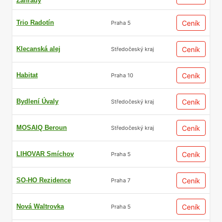
Zahrady
Trio Radotín
Ceník
Praha 5
Klecanská alej
Ceník
Středočeský kraj
Habitat
Ceník
Praha 10
Bydlení Úvaly
Ceník
Středočeský kraj
MOSAIQ Beroun
Ceník
Středočeský kraj
LIHOVAR Smíchov
Ceník
Praha 5
SO-HO Rezidence
Ceník
Praha 7
Nová Waltrovka
Ceník
Praha 5