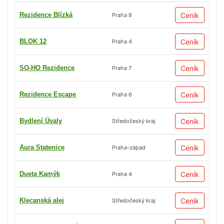
Rezidence Blízká
Ceník
Praha 8
BLOK 12
Ceník
Praha 4
SO-HO Rezidence
Ceník
Praha 7
Rezidence Escape
Ceník
Praha 6
Bydlení Úvaly
Ceník
Středočeský kraj
Aura Statenice
Ceník
Praha-západ
Dueta Kamýk
Ceník
Praha 4
Klecanská alej
Ceník
Středočeský kraj