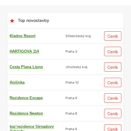
Top novostavby
Kladno Resort
Ceník
Středočeský kraj
HARTIGOVA 114
Ceník
Praha 3
Costa Plana Lipno
Ceník
Jihočeský kraj
Anilinka
Ceník
Praha 10
Rezidence Escape
Ceník
Praha 6
Rezidence Newton
Ceník
Praha 8
top’rezidence Strnadovy
Ceník
Praha 6