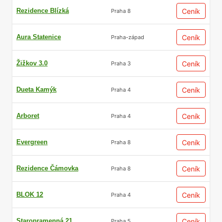
Rezidence Blízká
Ceník
Praha 8
Aura Statenice
Ceník
Praha-západ
Žižkov 3.0
Ceník
Praha 3
Dueta Kamýk
Ceník
Praha 4
Arboret
Ceník
Praha 4
Evergreen
Ceník
Praha 8
Rezidence Čámovka
Ceník
Praha 8
BLOK 12
Ceník
Praha 4
Staropramenná 21
Ceník
Praha 5