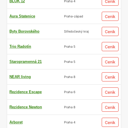
BLOK 12
Ceník
Praha 4
Aura Statenice
Ceník
Praha-západ
Byty Borovského
Ceník
Středočeský kraj
Trio Radotín
Ceník
Praha 5
Staropramenná 21
Ceník
Praha 5
NEAR living
Ceník
Praha 8
Rezidence Escape
Ceník
Praha 6
Rezidence Newton
Ceník
Praha 8
Arboret
Ceník
Praha 4