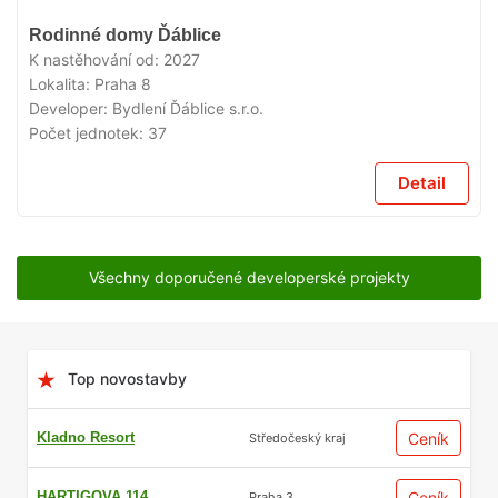
V
Rodinné domy Ďáblice
PRODEJI
K nastěhování od:
2027
Lokalita:
Praha 8
Developer:
Bydlení Ďáblice s.r.o.
Počet jednotek:
37
Detail
Všechny doporučené developerské projekty
Top novostavby
Kladno Resort
Ceník
Středočeský kraj
HARTIGOVA 114
Ceník
Praha 3