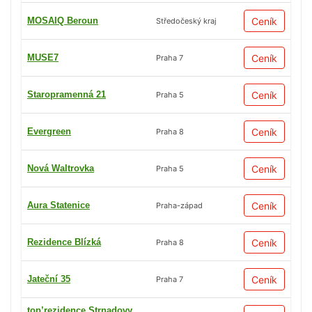
MOSAIQ Beroun
Ceník
Středočeský kraj
MUSE7
Ceník
Praha 7
Staropramenná 21
Ceník
Praha 5
Evergreen
Ceník
Praha 8
Nová Waltrovka
Ceník
Praha 5
Aura Statenice
Ceník
Praha-západ
Rezidence Blízká
Ceník
Praha 8
Jateční 35
Ceník
Praha 7
top’rezidence Strnadovy