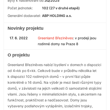
Byty k nastěhování od:
3Q/2025
Počet jednotek:
102 (27 v druhé etapě)
Generální dodavatel:
ABP HOLDING a.s.
Novinky projektu
17. 6. 2022
Greenland Březiněves
: v prodeji jsou
rodinné domy na Praze 8
O projektu
Greenland Březiněves nabízí bydlení v domech o dispozici
od 4+kk po 6+kk. Celkově bude v průběhu několika let
k dispozici 102 rodinných domů – v první fázi půjde
konkrétně o 16 domů. Na výběr je mezi šesti různými typy
domů, v závislosti na jejich velikosti či samostatně stojícími
vilami. Jsou řešeny v minimalistickém stylu, s akcentem na
funkčnost, praktičnost a nadčasovost. Domy jsou
vybaveny podlahovým vytápěním, izolačními trojsky,