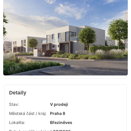
Detaily
Stav:
V prodeji
Městská část / kraj:
Praha 8
Lokalita:
Březiněves