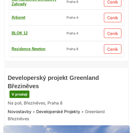
Ceník
Praha 6
Zahrady
Arboret
Ceník
Praha 4
BLOK 12
Ceník
Praha 4
Rezidence Newton
Ceník
Praha 8
Developerský projekt Greenland
Březiněves
V prodeji
Na poli
,
Březiněves
,
Praha 8
Novostavby
»
Developerské Projekty
»
Greenland
Březiněves