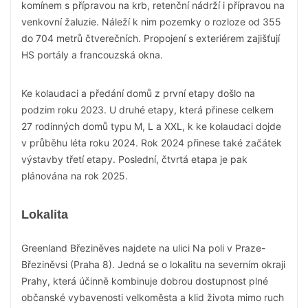
komínem s přípravou na krb, retenční nádrží i přípravou na
venkovní žaluzie. Náleží k nim pozemky o rozloze od 355
do 704 metrů čtverečních. Propojení s exteriérem zajišťují
HS portály a francouzská okna.
Ke kolaudaci a předání domů z první etapy došlo na
podzim roku 2023. U druhé etapy, která přinese celkem
27 rodinných domů typu M, L a XXL, k ke kolaudaci dojde
v průběhu léta roku 2024. Rok 2024 přinese také začátek
výstavby třetí etapy. Poslední, čtvrtá etapa je pak
plánována na rok 2025.
Lokalita
Greenland Březiněves najdete na ulici Na poli v Praze-
Březiněvsi (Praha 8). Jedná se o lokalitu na severním okraji
Prahy, která účinně kombinuje dobrou dostupnost plné
občanské vybavenosti velkoměsta a klid života mimo ruch