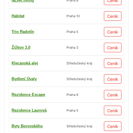
NEAR living
Ceník
Praha 8
Habitat
Ceník
Praha 10
Trio Radotín
Ceník
Praha 5
Žižkov 3.0
Ceník
Praha 3
Klecanská alej
Ceník
Středočeský kraj
Bydlení Úvaly
Ceník
Středočeský kraj
Rezidence Escape
Ceník
Praha 6
Rezidence Laurová
Ceník
Praha 5
Byty Borovského
Ceník
Středočeský kraj