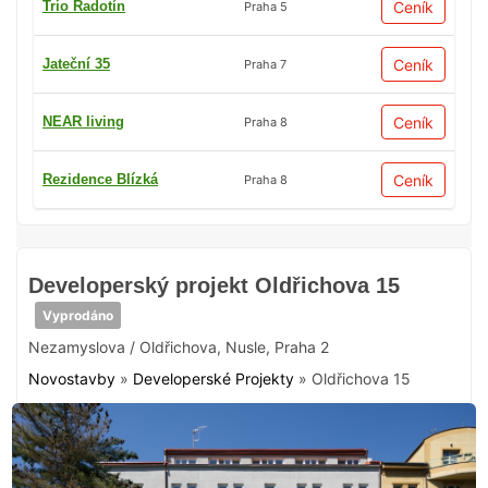
Trio Radotín
Ceník
Praha 5
Jateční 35
Ceník
Praha 7
NEAR living
Ceník
Praha 8
Rezidence Blízká
Ceník
Praha 8
Developerský projekt Oldřichova 15
Vyprodáno
Nezamyslova / Oldřichova
,
Nusle
,
Praha 2
Novostavby
»
Developerské Projekty
»
Oldřichova 15