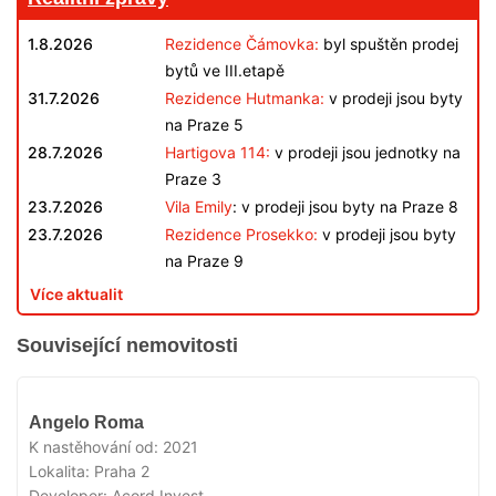
1.8.2026
Rezidence Čámovka:
byl spuštěn prodej
bytů ve III.etapě
31.7.2026
Rezidence Hutmanka:
v prodeji jsou byty
na Praze 5
28.7.2026
Hartigova 114:
v prodeji jsou jednotky na
Praze 3
23.7.2026
Vila Emily
: v prodeji jsou byty na Praze 8
23.7.2026
Rezidence Prosekko:
v prodeji jsou byty
na Praze 9
Více aktualit
Související nemovitosti
VYPRODÁNO
Angelo Roma
K nastěhování od:
2021
Lokalita:
Praha 2
Developer:
Acord Invest