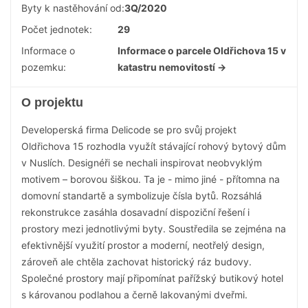
Byty k nastěhování od:
3Q/2020
Počet jednotek:
29
Informace o
Informace o parcele Oldřichova 15 v
pozemku:
katastru nemovitostí →
O projektu
Developerská firma Delicode se pro svůj projekt
Oldřichova 15 rozhodla využít stávající rohový bytový dům
v Nuslích. Designéři se nechali inspirovat neobvyklým
motivem – borovou šiškou. Ta je - mimo jiné - přítomna na
domovní standartě a symbolizuje čísla bytů. Rozsáhlá
rekonstrukce zasáhla dosavadní dispoziční řešení i
prostory mezi jednotlivými byty. Soustředila se zejména na
efektivnější využití prostor a moderní, neotřelý design,
zároveň ale chtěla zachovat historický ráz budovy.
Společné prostory mají připomínat pařížský butikový hotel
s károvanou podlahou a černě lakovanými dveřmi.