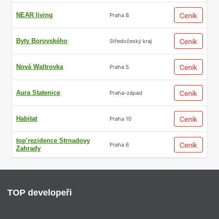
NEAR living
Ceník
Praha 8
Byty Borovského
Ceník
Středočeský kraj
Nová Waltrovka
Ceník
Praha 5
Aura Statenice
Ceník
Praha-západ
Habitat
Ceník
Praha 10
top’rezidence Strnadovy
Ceník
Praha 6
Zahrady
TOP developeři