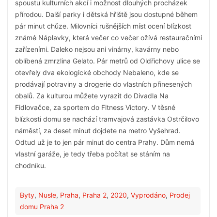
spoustu kulturních akcí i možnost dlouhých procházek
přírodou. Další parky i dětská hřiště jsou dostupné během
pár minut chůze. Milovníci rušnějších míst ocení blízkost
známé Náplavky, která večer co večer ožívá restauračními
zařízeními. Daleko nejsou ani vinárny, kavárny nebo
oblíbená zmrzlina Gelato. Pár metrů od Oldřichovy ulice se
otevřely dva ekologické obchody Nebaleno, kde se
prodávají potraviny a drogerie do vlastních přinesených
obalů. Za kulturou můžete vyrazit do Divadla Na
Fidlovačce, za sportem do Fitness Victory. V těsné
blízkosti domu se nachází tramvajová zastávka Ostrčilovo
náměstí, za deset minut dojdete na metro Vyšehrad.
Odtud už je to jen pár minut do centra Prahy. Dům nemá
vlastní garáže, je tedy třeba počítat se stáním na
chodníku.
Byty
,
Nusle
,
Praha
,
Praha 2
,
2020
,
Vyprodáno
,
Prodej
domu Praha 2