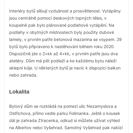
Interiéry bytů slibují vzdušnost a prosvětlenost. Vytápěny
jsou centrálně pomocí deskových topných těles, v
koupelně pak bylo plánované podlahové vytápění. Na
podlahy v obytných místnostech byly použity dubové
lamely, v prvním patře betonová mazanina se vsypem. 29
bytů bylo připraveno k nastěhování během roku 2020.
Dispozičně jde o 2+kk až 4+kk, v prvním patře jsou dva
ateliéry. Dům má pět podlaží a ke každému bytu náleží
sklepní kóje. U některých bytů je navíc k dispozici balkon
nebo zahrada.
Lokalita
Bytový dům se rozkládá na pomezí ulic Nezamyslova a
Oldřichova, přímo vedle parku Folimanka. Ještě o kousek
dál je zahrada Ztracenka, odkud si můžete užívat výhled
na Albertov nebo Vyšehrad. Samotný Vyšehrad pak nabízí