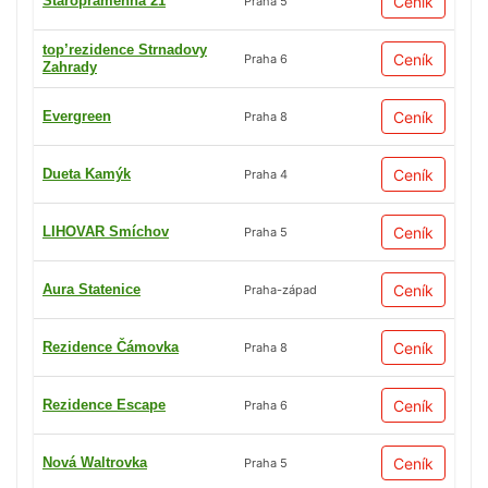
Staropramenná 21
Ceník
Praha 5
top’rezidence Strnadovy
Ceník
Praha 6
Zahrady
Evergreen
Ceník
Praha 8
Dueta Kamýk
Ceník
Praha 4
LIHOVAR Smíchov
Ceník
Praha 5
Aura Statenice
Ceník
Praha-západ
Rezidence Čámovka
Ceník
Praha 8
Rezidence Escape
Ceník
Praha 6
Nová Waltrovka
Ceník
Praha 5