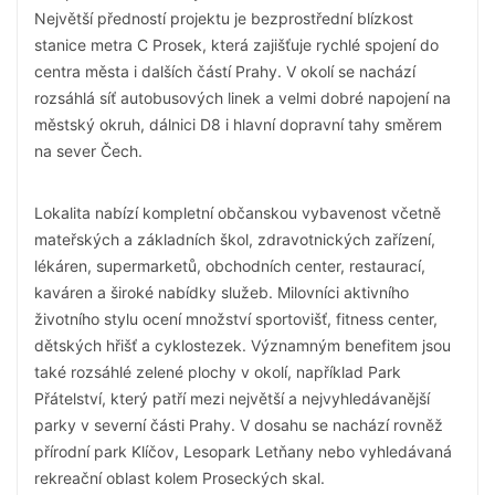
Největší předností projektu je bezprostřední blízkost
stanice metra C Prosek, která zajišťuje rychlé spojení do
centra města i dalších částí Prahy. V okolí se nachází
rozsáhlá síť autobusových linek a velmi dobré napojení na
městský okruh, dálnici D8 i hlavní dopravní tahy směrem
na sever Čech.
Lokalita nabízí kompletní občanskou vybavenost včetně
mateřských a základních škol, zdravotnických zařízení,
lékáren, supermarketů, obchodních center, restaurací,
kaváren a široké nabídky služeb. Milovníci aktivního
životního stylu ocení množství sportovišť, fitness center,
dětských hřišť a cyklostezek. Významným benefitem jsou
také rozsáhlé zelené plochy v okolí, například Park
Přátelství, který patří mezi největší a nejvyhledávanější
parky v severní části Prahy. V dosahu se nachází rovněž
přírodní park Klíčov, Lesopark Letňany nebo vyhledávaná
rekreační oblast kolem Proseckých skal.