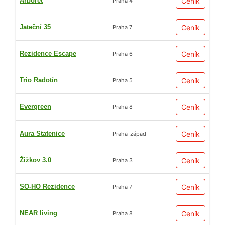
Arboret
Ceník
Praha 4
Jateční 35
Ceník
Praha 7
Rezidence Escape
Ceník
Praha 6
Trio Radotín
Ceník
Praha 5
Evergreen
Ceník
Praha 8
Aura Statenice
Ceník
Praha-západ
Žižkov 3.0
Ceník
Praha 3
SO-HO Rezidence
Ceník
Praha 7
NEAR living
Ceník
Praha 8