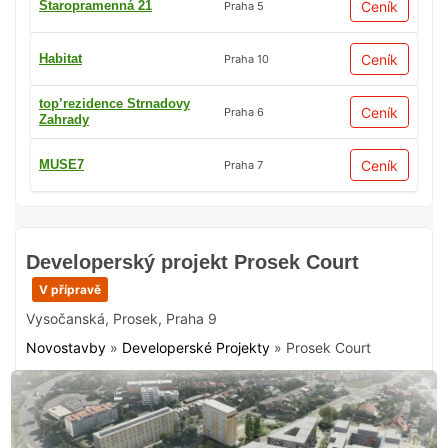
Staropramenná 21
Ceník
Praha 5
Habitat
Ceník
Praha 10
top’rezidence Strnadovy
Ceník
Praha 6
Zahrady
MUSE7
Ceník
Praha 7
Developerský projekt Prosek Court
V přípravě
Vysočanská
,
Prosek
,
Praha 9
Novostavby
»
Developerské Projekty
»
Prosek Court