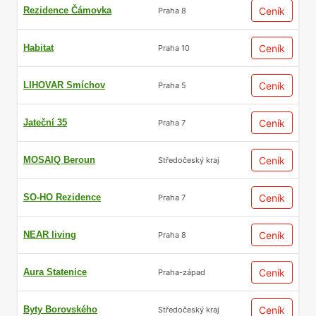
Rezidence Čámovka
Ceník
Praha 8
Habitat
Ceník
Praha 10
LIHOVAR Smíchov
Ceník
Praha 5
Jateční 35
Ceník
Praha 7
MOSAIQ Beroun
Ceník
Středočeský kraj
SO-HO Rezidence
Ceník
Praha 7
NEAR living
Ceník
Praha 8
Aura Statenice
Ceník
Praha-západ
Byty Borovského
Ceník
Středočeský kraj