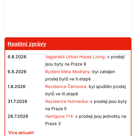
Realitní zprávy
6.8.2026
Vajgarská Urban House Living
: v prodeji
jsou byty na Praze 9
6.8.2026
Bydlení Meta Modřany
: byl zahájen
prodej bytů ve II.etapě
1.8.2026
Rezidence Čámovka:
byl spuštěn prodej
bytů ve III.etapě
31.7.2026
Rezidence Hutmanka:
v prodeji jsou byty
na Praze 5
28.7.2026
Hartigova 114:
v prodeji jsou jednotky na
Praze 3
Více aktualit