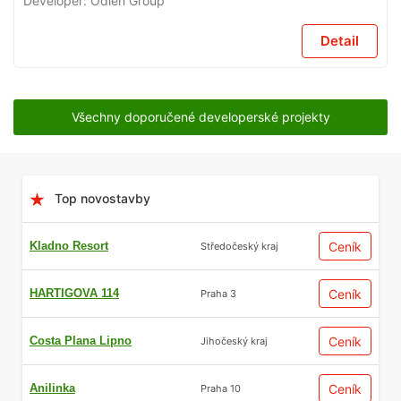
Developer:
Odien Group
Detail
Všechny doporučené developerské projekty
Top novostavby
Kladno Resort
Ceník
Středočeský kraj
HARTIGOVA 114
Ceník
Praha 3
Costa Plana Lipno
Ceník
Jihočeský kraj
Anilinka
Ceník
Praha 10