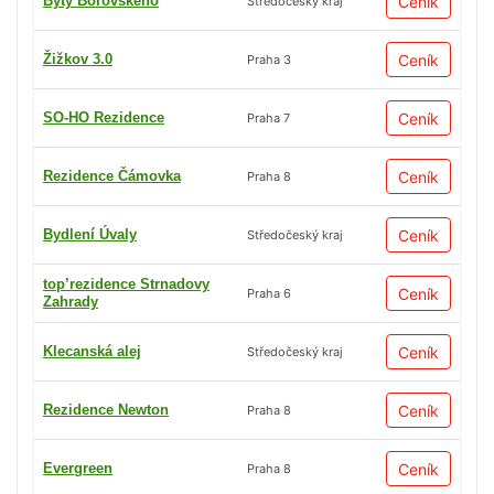
Byty Borovského
Ceník
Středočeský kraj
Žižkov 3.0
Ceník
Praha 3
SO-HO Rezidence
Ceník
Praha 7
Rezidence Čámovka
Ceník
Praha 8
Bydlení Úvaly
Ceník
Středočeský kraj
top’rezidence Strnadovy
Ceník
Praha 6
Zahrady
Klecanská alej
Ceník
Středočeský kraj
Rezidence Newton
Ceník
Praha 8
Evergreen
Ceník
Praha 8