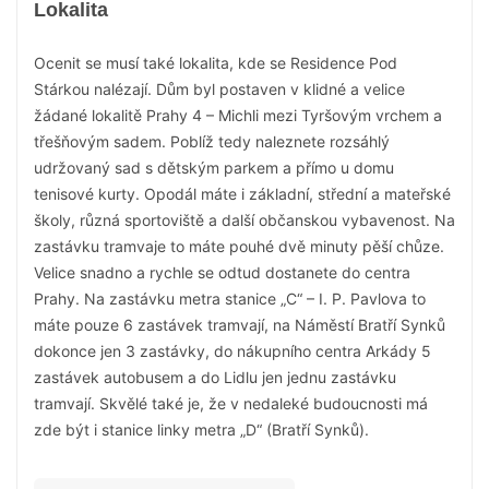
Lokalita
Ocenit se musí také lokalita, kde se Residence Pod
Stárkou nalézají. Dům byl postaven v klidné a velice
žádané lokalitě Prahy 4 – Michli mezi Tyršovým vrchem a
třešňovým sadem. Poblíž tedy naleznete rozsáhlý
udržovaný sad s dětským parkem a přímo u domu
tenisové kurty. Opodál máte i základní, střední a mateřské
školy, různá sportoviště a další občanskou vybavenost. Na
zastávku tramvaje to máte pouhé dvě minuty pěší chůze.
Velice snadno a rychle se odtud dostanete do centra
Prahy. Na zastávku metra stanice „C“ – I. P. Pavlova to
máte pouze 6 zastávek tramvají, na Náměstí Bratří Synků
dokonce jen 3 zastávky, do nákupního centra Arkády 5
zastávek autobusem a do Lidlu jen jednu zastávku
tramvají. Skvělé také je, že v nedaleké budoucnosti má
zde být i stanice linky metra „D“ (Bratří Synků).