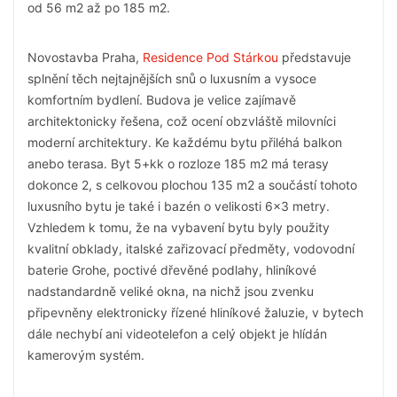
od 56 m2 až po 185 m2.
Novostavba Praha,
Residence Pod Stárkou
představuje
splnění těch nejtajnějších snů o luxusním a vysoce
komfortním bydlení. Budova je velice zajímavě
architektonicky řešena, což ocení obzvláště milovníci
moderní architektury. Ke každému bytu přiléhá balkon
anebo terasa. Byt 5+kk o rozloze 185 m2 má terasy
dokonce 2, s celkovou plochou 135 m2 a součástí tohoto
luxusního bytu je také i bazén o velikosti 6x3 metry.
Vzhledem k tomu, že na vybavení bytu byly použity
kvalitní obklady, italské zařizovací předměty, vodovodní
baterie Grohe, poctivé dřevěné podlahy, hliníkové
nadstandardně veliké okna, na nichž jsou zvenku
připevněny elektronicky řízené hliníkové žaluzie, v bytech
dále nechybí ani videotelefon a celý objekt je hlídán
kamerovým systém.