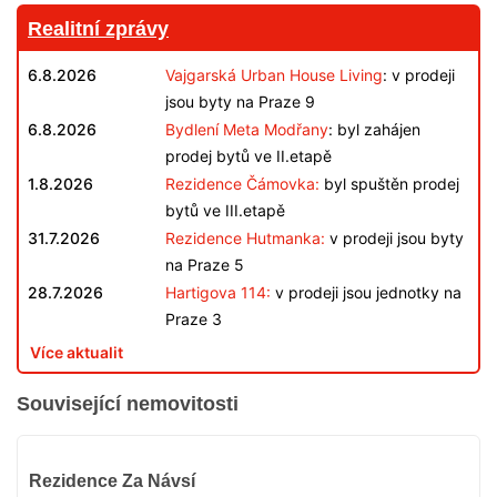
Realitní zprávy
6.8.2026
Vajgarská Urban House Living
: v prodeji
jsou byty na Praze 9
6.8.2026
Bydlení Meta Modřany
: byl zahájen
prodej bytů ve II.etapě
1.8.2026
Rezidence Čámovka:
byl spuštěn prodej
bytů ve III.etapě
31.7.2026
Rezidence Hutmanka:
v prodeji jsou byty
na Praze 5
28.7.2026
Hartigova 114:
v prodeji jsou jednotky na
Praze 3
Více aktualit
Související nemovitosti
VYPRODÁNO
Rezidence Za Návsí