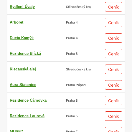
Bydlení Úvaly
Ceník
Středočeský kraj
Arboret
Ceník
Praha 4
Dueta Kamýk
Ceník
Praha 4
Rezidence Blízká
Ceník
Praha 8
Klecanská alej
Ceník
Středočeský kraj
Aura Statenice
Ceník
Praha-západ
Rezidence Čámovka
Ceník
Praha 8
Rezidence Laurová
Ceník
Praha 5
MUSE7
Ceník
Praha 7