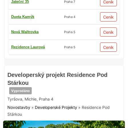
Jateční 35
Ceník
Praha 7
Dueta Kamýk
Ceník
Praha 4
Nová Waltrovka
Ceník
Praha 5
Rezidence Laurová
Ceník
Praha 5
Developerský projekt Residence Pod
Stárkou
Vyprodáno
Tyršova
,
Michle
,
Praha 4
Novostavby
»
Developerské Projekty
»
Residence Pod
Stárkou