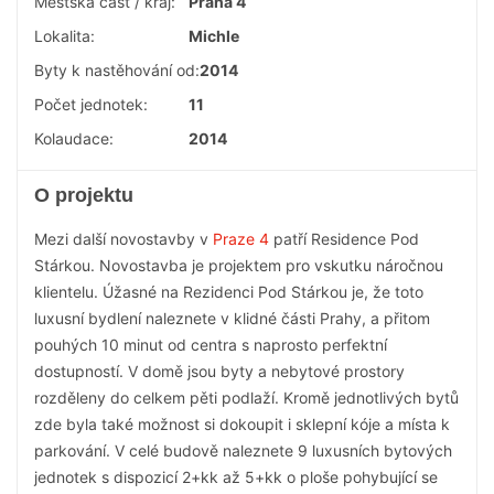
Městská část / kraj:
Praha 4
Lokalita:
Michle
Byty k nastěhování od:
2014
Počet jednotek:
11
Kolaudace:
2014
O projektu
Mezi další novostavby v
Praze 4
patří Residence Pod
Stárkou. Novostavba je projektem pro vskutku náročnou
klientelu. Úžasné na Rezidenci Pod Stárkou je, že toto
luxusní bydlení naleznete v klidné části Prahy, a přitom
pouhých 10 minut od centra s naprosto perfektní
dostupností. V domě jsou byty a nebytové prostory
rozděleny do celkem pěti podlaží. Kromě jednotlivých bytů
zde byla také možnost si dokoupit i sklepní kóje a místa k
parkování. V celé budově naleznete 9 luxusních bytových
jednotek s dispozicí 2+kk až 5+kk o ploše pohybující se