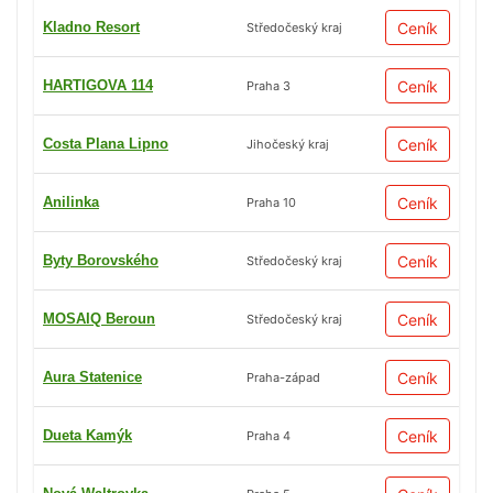
Kladno Resort
Ceník
Středočeský kraj
HARTIGOVA 114
Ceník
Praha 3
Costa Plana Lipno
Ceník
Jihočeský kraj
Anilinka
Ceník
Praha 10
Byty Borovského
Ceník
Středočeský kraj
MOSAIQ Beroun
Ceník
Středočeský kraj
Aura Statenice
Ceník
Praha-západ
Dueta Kamýk
Ceník
Praha 4