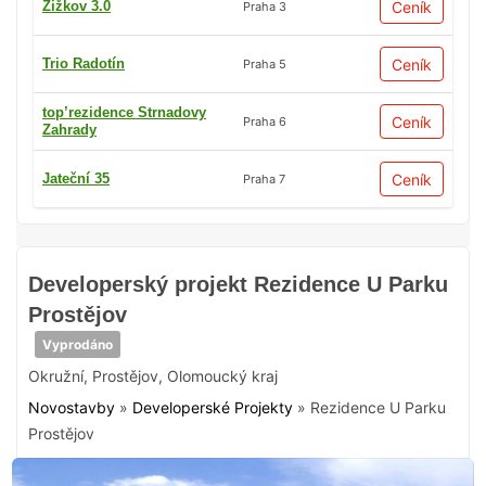
Žižkov 3.0
Ceník
Praha 3
Trio Radotín
Ceník
Praha 5
top’rezidence Strnadovy
Ceník
Praha 6
Zahrady
Jateční 35
Ceník
Praha 7
Developerský projekt Rezidence U Parku
Prostějov
Vyprodáno
Okružní
,
Prostějov
,
Olomoucký kraj
Novostavby
»
Developerské Projekty
»
Rezidence U Parku
Prostějov