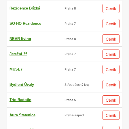
Rezidence Blízká
Ceník
Praha 8
SO-HO Rezidence
Ceník
Praha 7
NEAR living
Ceník
Praha 8
Jateční 35
Ceník
Praha 7
MUSE7
Ceník
Praha 7
Bydlení Úvaly
Ceník
Středočeský kraj
Trio Radotín
Ceník
Praha 5
Aura Statenice
Ceník
Praha-západ