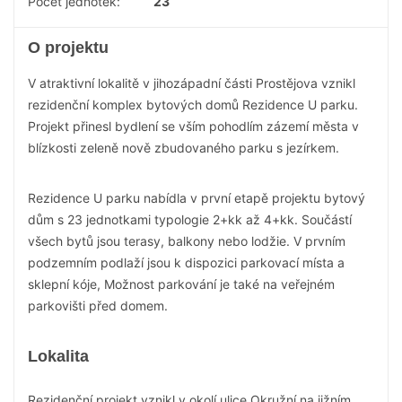
Počet jednotek:
23
O projektu
V atraktivní lokalitě v jihozápadní části Prostějova vznikl
rezidenční komplex bytových domů Rezidence U parku.
Projekt přinesl bydlení se vším pohodlím zázemí města v
blízkosti zeleně nově zbudovaného parku s jezírkem.
Rezidence U parku nabídla v první etapě projektu bytový
dům s 23 jednotkami typologie 2+kk až 4+kk. Součástí
všech bytů jsou terasy, balkony nebo lodžie. V prvním
podzemním podlaží jsou k dispozici parkovací místa a
sklepní kóje, Možnost parkování je také na veřejném
parkovišti před domem.
Lokalita
Rezidenční projekt vznikl v okolí ulice Okružní na jižním