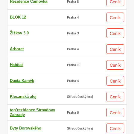
Rezidence Čámovka
Ceník
Praha 8
BLOK 12
Ceník
Praha 4
Žižkov 3.0
Ceník
Praha 3
Arboret
Ceník
Praha 4
Habitat
Ceník
Praha 10
Dueta Kamýk
Ceník
Praha 4
Klecanská alej
Ceník
Středočeský kraj
top’rezidence Strnadovy
Ceník
Praha 6
Zahrady
Byty Borovského
Ceník
Středočeský kraj