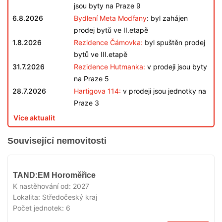
jsou byty na Praze 9
6.8.2026
Bydlení Meta Modřany
: byl zahájen
prodej bytů ve II.etapě
1.8.2026
Rezidence Čámovka:
byl spuštěn prodej
bytů ve III.etapě
31.7.2026
Rezidence Hutmanka:
v prodeji jsou byty
na Praze 5
28.7.2026
Hartigova 114:
v prodeji jsou jednotky na
Praze 3
Více aktualit
Související nemovitosti
V
TAND:EM Horoměřice
PRODEJI
K nastěhování od:
2027
Lokalita:
Středočeský kraj
Počet jednotek:
6