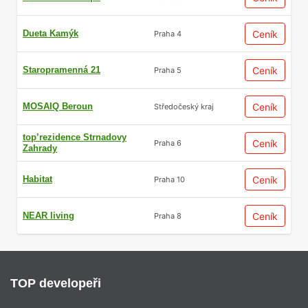
Dueta Kamýk
Ceník
Praha 4
Staropramenná 21
Ceník
Praha 5
MOSAIQ Beroun
Ceník
Středočeský kraj
top’rezidence Strnadovy
Ceník
Praha 6
Zahrady
Habitat
Ceník
Praha 10
NEAR living
Ceník
Praha 8
TOP developeři