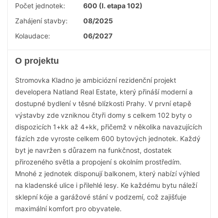
Počet jednotek:
600 (I. etapa 102)
Zahájení stavby:
08/2025
Kolaudace:
06/2027
O projektu
Stromovka Kladno je ambiciózní rezidenční projekt
developera Natland Real Estate, který přináší moderní a
dostupné bydlení v těsné blízkosti Prahy. V první etapě
výstavby zde vzniknou čtyři domy s celkem 102 byty o
dispozicích 1+kk až 4+kk, přičemž v několika navazujících
fázích zde vyroste celkem 600 bytových jednotek. Každý
byt je navržen s důrazem na funkčnost, dostatek
přirozeného světla a propojení s okolním prostředím.
Mnohé z jednotek disponují balkonem, který nabízí výhled
na kladenské ulice i přilehlé lesy. Ke každému bytu náleží
sklepní kóje a garážové stání v podzemí, což zajišťuje
maximální komfort pro obyvatele.