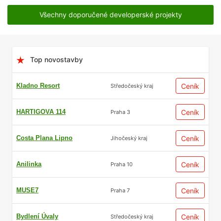
Všechny doporučené developerské projekty
Top novostavby
Kladno Resort
Ceník
Středočeský kraj
HARTIGOVA 114
Ceník
Praha 3
Costa Plana Lipno
Ceník
Jihočeský kraj
Anilinka
Ceník
Praha 10
MUSE7
Ceník
Praha 7
Bydlení Úvaly
Ceník
Středočeský kraj