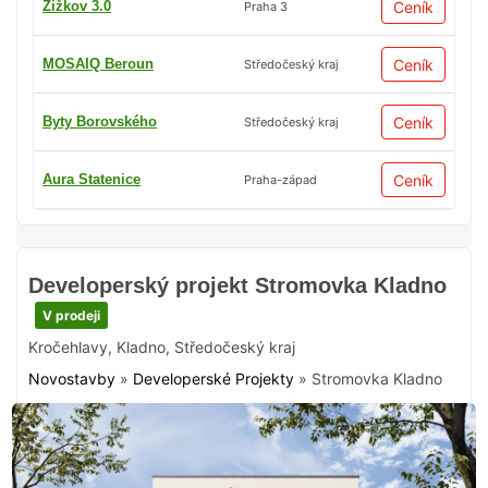
Žižkov 3.0
Ceník
Praha 3
MOSAIQ Beroun
Ceník
Středočeský kraj
Byty Borovského
Ceník
Středočeský kraj
Aura Statenice
Ceník
Praha-západ
Developerský projekt Stromovka Kladno
V prodeji
Kročehlavy
,
Kladno
,
Středočeský kraj
Novostavby
»
Developerské Projekty
»
Stromovka Kladno