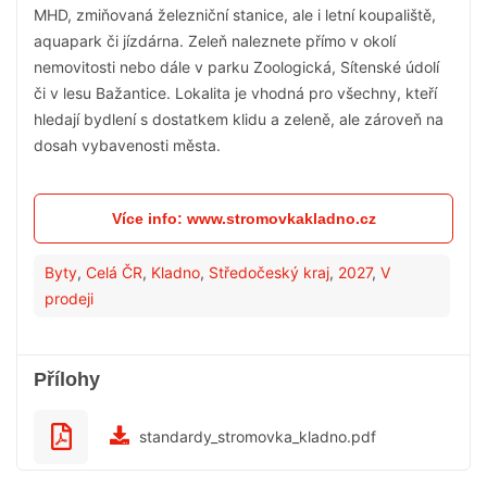
MHD, zmiňovaná železniční stanice, ale i letní koupaliště,
aquapark či jízdárna. Zeleň naleznete přímo v okolí
nemovitosti nebo dále v parku Zoologická, Sítenské údolí
či v lesu Bažantice. Lokalita je vhodná pro všechny, kteří
hledají bydlení s dostatkem klidu a zeleně, ale zároveň na
dosah vybavenosti města.
Více info: www.stromovkakladno.cz
Byty
,
Celá ČR
,
Kladno
,
Středočeský kraj
,
2027
,
V
prodeji
Přílohy
standardy_stromovka_kladno.pdf