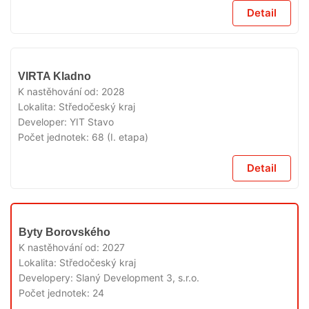
Detail
V
VIRTA Kladno
PRODEJI
K nastěhování od:
2028
Lokalita:
Středočeský kraj
Developer:
YIT Stavo
Počet jednotek:
68 (I. etapa)
Detail
V
Byty Borovského
PRODEJI
K nastěhování od:
2027
Lokalita:
Středočeský kraj
Developery:
Slaný Development 3, s.r.o.
Počet jednotek:
24