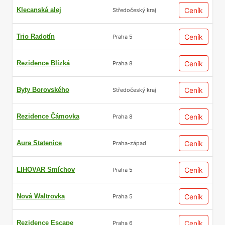
Klecanská alej
Ceník
Středočeský kraj
Trio Radotín
Ceník
Praha 5
Rezidence Blízká
Ceník
Praha 8
Byty Borovského
Ceník
Středočeský kraj
Rezidence Čámovka
Ceník
Praha 8
Aura Statenice
Ceník
Praha-západ
LIHOVAR Smíchov
Ceník
Praha 5
Nová Waltrovka
Ceník
Praha 5
Rezidence Escape
Ceník
Praha 6