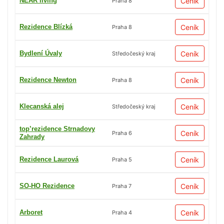
NEAR living
Ceník
Praha 8
Rezidence Blízká
Ceník
Praha 8
Bydlení Úvaly
Ceník
Středočeský kraj
Rezidence Newton
Ceník
Praha 8
Klecanská alej
Ceník
Středočeský kraj
top’rezidence Strnadovy
Ceník
Praha 6
Zahrady
Rezidence Laurová
Ceník
Praha 5
SO-HO Rezidence
Ceník
Praha 7
Arboret
Ceník
Praha 4