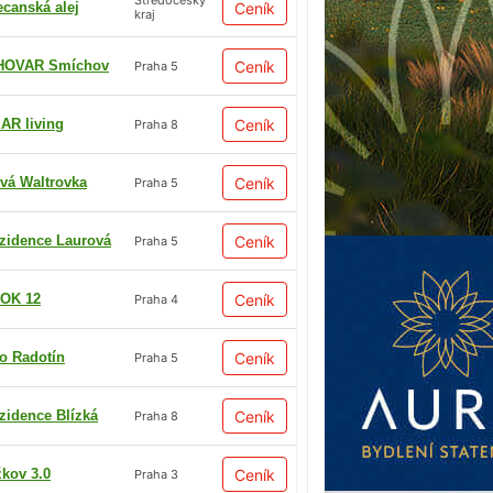
Středočeský
ecanská alej
Ceník
kraj
HOVAR Smíchov
Ceník
Praha 5
AR living
Ceník
Praha 8
vá Waltrovka
Ceník
Praha 5
zidence Laurová
Ceník
Praha 5
OK 12
Ceník
Praha 4
io Radotín
Ceník
Praha 5
zidence Blízká
Ceník
Praha 8
žkov 3.0
Ceník
Praha 3