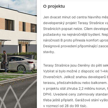
O projektu
Jen dvacet minut od centra hlavního měst
developerský projekt Terasy Strašnice vz
Strašnicích popsat nelze. Cílem developer
požadavky na nejnáročnější bydlení. Ne
náročnosti B proto přinesla komfort upr
Designové provedení připomínající zaoceá
stavby.
Terasy Strašnice jsou členěny do pěti s
Vybírat si bylo možné z dispozic od 1+
čtverečních. Jelikož snahou developerů b
terasou, předzahrádkou nebo balkonem. T
v projektu stál zhruba 2,2 miliónu korun,
DPH). Uvedené ceny zahrnovaly standardn
třeba ještě připlatit. Garážové stání vyš
v rozmezí od 28 do 99 tisíc.