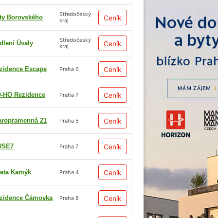
Středočeský
ty Borovského
Ceník
kraj
Středočeský
dlení Úvaly
Ceník
kraj
zidence Escape
Ceník
Praha 6
-HO Rezidence
Ceník
Praha 7
aropramenná 21
Ceník
Praha 5
USE7
Ceník
Praha 7
eta Kamýk
Ceník
Praha 4
zidence Čámovka
Ceník
Praha 8