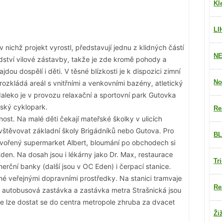
Kl
LI
 nichž projekt vyrostl, představují jednu z klidných částí
NE
dství vilové zástavby, takže je zde kromě pohody a
jdou dospělí i děti. V těsné blízkosti je k dispozici zimní
No
rozkládá areál s vnitřními a venkovními bazény, atletický
aleko je v provozu relaxační a sportovní park Gutovka
ský cyklopark.
Re
st. Na malé děti čekají mateřské školky v ulicích
avštěvovat základní školy Brigádníků nebo Gutova. Pro
BL
tvořený supermarket Albert, bloumání po obchodech si
en. Na dosah jsou i lékárny jako Dr. Max, restaurace
Tr
erční banky (další jsou v OC Eden) i čerpací stanice.
é veřejnými dopravními prostředky. Na stanici tramvaje
Re
, autobusová zastávka a zastávka metra Strašnická jsou
e lze dostat se do centra metropole zhruba za dvacet
Ži