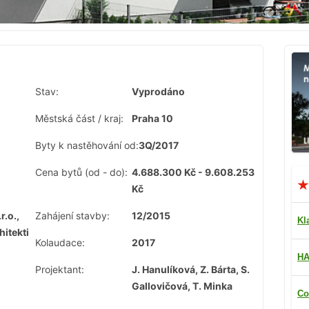
Stav:
Vyprodáno
Městská část / kraj:
Praha 10
Byty k nastěhování od:
3Q/2017
Cena bytů (od - do):
4.688.300 Kč - 9.608.253
Kč
r.o.,
Zahájení stavby:
12/2015
Kl
hitekti
Kolaudace:
2017
HA
Projektant:
J. Hanulíková, Z. Bárta, S.
Gallovičová, T. Minka
Co