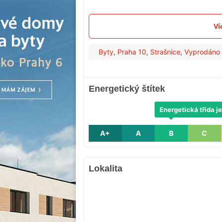
Ví
Byty
,
Praha 10
,
Strašnice
,
Vyprodáno
Energetický štítek
Energetická třída je
A+
A
B
C
Lokalita