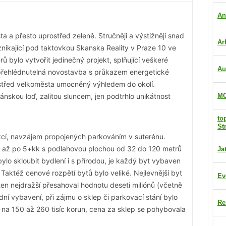
An
a a přesto uprostřed zeleně. Stručněji a výstižněji snad
Ar
nikající pod taktovkou Skanska Reality v Praze 10 ve
ů bylo vytvořit jedinečný projekt, splňující veškeré
Au
přehlédnutelná novostavba s průkazem energetické
ostřed velkoměsta umocněný výhledem do okolí.
nskou loď, zalitou sluncem, jen podtrhlo unikátnost
MO
to
St
ekcí, navzájem propojených parkováním v suterénu.
kk až po 5+kk s podlahovou plochou od 32 do 120 metrů
Ja
ylo skloubit bydlení i s přírodou, je každý byt vybaven
aktéž cenové rozpětí bytů bylo veliké. Nejlevnější byt
Ev
 ten nejdražší přesahoval hodnotu deseti miliónů (včetně
í vybavení, při zájmu o sklep či parkovací stání bylo
Re
lo na 150 až 260 tisíc korun, cena za sklep se pohybovala