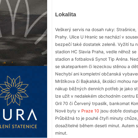
Lokalita
Veškerý servis na dosah ruky: Strašnice, v
Prahy. Ulice U Hranic se nachází v souse
bezpečí také dostatek zeleně. Vyžití tu na
stadion HC Slavia Praha, vedle něhož se 
stadion a fotbalová Synot Tip Aréna. Ned
se skateparkem či lezeckou stěnou a dět
Nechybí ani kompletní občanská vybaveno
Mrštíkova či Bajkalská, školáci mohou n
nákup běžných denních potřeb je jako s
lze užít v nedalekém obchodním centru Ed
Gril 70 či Červený trpaslík, bankomat Kom
Nové byty v
Praze 10
jsou dobře dostupn
Průběžná to je pouhé čtyři minuty chůze
dosažitelné během deseti minut. Autem s
minut.