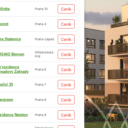
ilinka
Ceník
Praha 10
boret
Ceník
Praha 4
ra Statenice
Ceník
Praha-západ
Středočeský
SAIQ Beroun
Ceník
kraj
p’rezidence
Ceník
Praha 6
rnadovy Zahrady
teční 35
Ceník
Praha 7
ergreen
Ceník
Praha 8
zidence Newton
Ceník
Praha 8