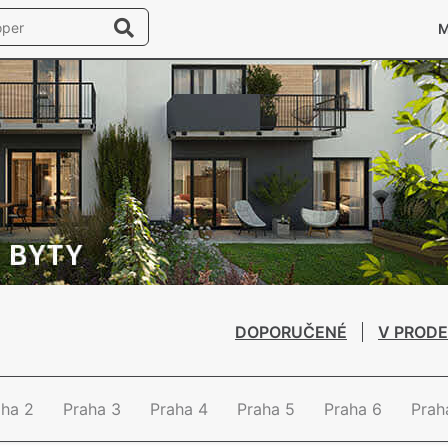
DOPORUČENÉ
V PRODE
aha 2
Praha 3
Praha 4
Praha 5
Praha 6
Prah