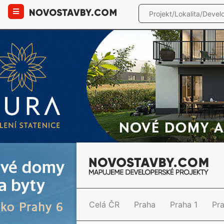
Celá ČR
Praha
Praha 1
Pr