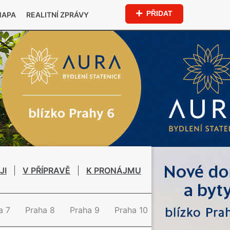
PŘIDAT
MAPA
REALITNÍ ZPRÁVY
JI
V PŘÍPRAVĚ
K PRONÁJMU
a 7
Praha 8
Praha 9
Praha 10