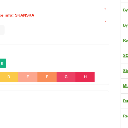
By
ce info: SKANSKA
By
Re
SO
 B
St
D
E
F
G
H
M
Du
Re