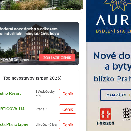
Top novostavby (srpen 2026)
Středočeský
adno Resort
Ceník
kraj
RTIGOVA 114
Ceník
Praha 3
sta Plana Lipno
Ceník
Jihočeský kraj