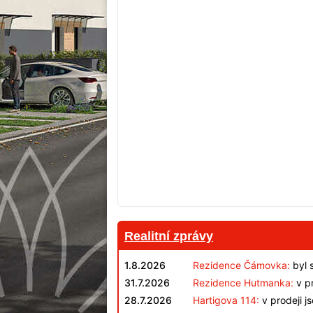
Realitní zprávy
1.8.2026
Rezidence Čámovka:
byl 
31.7.2026
Rezidence Hutmanka:
v pr
28.7.2026
Hartigova 114:
v prodeji j