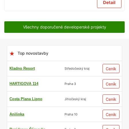
Detail
Všechny doporučené developerské projekty
Top novostavby
Kladno Resort
Ceník
Středočeský kraj
HARTIGOVA 114
Ceník
Praha 3
Costa Plana Lipno
Ceník
Jihočeský kraj
Anilinka
Ceník
Praha 10