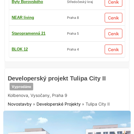
Byty Borovského
Ceník
Středočeský kraj
NEAR living
Ceník
Praha 8
Staropramenná 21
Ceník
Praha 5
BLOK 12
Ceník
Praha 4
Developerský projekt Tulipa City II
Vyprodáno
Kolbenova
,
Vysočany
,
Praha 9
Novostavby
»
Developerské Projekty
»
Tulipa City II