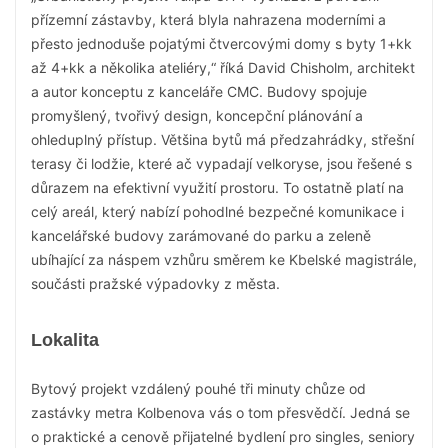
přízemní zástavby, která blyla nahrazena moderními a
přesto jednoduše pojatými čtvercovými domy s byty 1+kk
až 4+kk a několika ateliéry,“ říká David Chisholm, architekt
a autor konceptu z kanceláře CMC. Budovy spojuje
promyšlený, tvořivý design, koncepční plánování a
ohleduplný přístup. Většina bytů má předzahrádky, střešní
terasy či lodžie, které ač vypadají velkoryse, jsou řešené s
důrazem na efektivní využití prostoru. To ostatně platí na
celý areál, který nabízí pohodlné bezpečné komunikace i
kancelářské budovy zarámované do parku a zeleně
ubíhající za náspem vzhůru směrem ke Kbelské magistrále,
součásti pražské výpadovky z města.
Lokalita
Bytový projekt vzdálený pouhé tři minuty chůze od
zastávky metra Kolbenova vás o tom přesvědčí. Jedná se
o praktické a cenově přijatelné bydlení pro singles, seniory