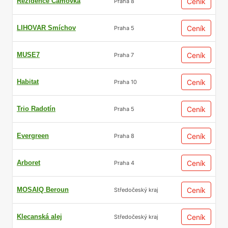
Rezidence Čámovka
Ceník
Praha 8
LIHOVAR Smíchov
Ceník
Praha 5
MUSE7
Ceník
Praha 7
Habitat
Ceník
Praha 10
Trio Radotín
Ceník
Praha 5
Evergreen
Ceník
Praha 8
Arboret
Ceník
Praha 4
MOSAIQ Beroun
Ceník
Středočeský kraj
Klecanská alej
Ceník
Středočeský kraj