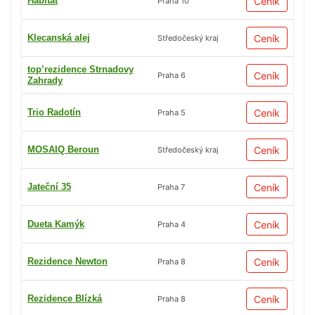
Habitat
Ceník
Praha 10
Klecanská alej
Ceník
Středočeský kraj
top’rezidence Strnadovy
Ceník
Praha 6
Zahrady
Trio Radotín
Ceník
Praha 5
MOSAIQ Beroun
Ceník
Středočeský kraj
Jateční 35
Ceník
Praha 7
Dueta Kamýk
Ceník
Praha 4
Rezidence Newton
Ceník
Praha 8
Rezidence Blízká
Ceník
Praha 8