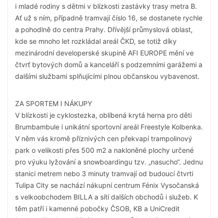
i mladé rodiny s dětmi v blízkosti zastávky trasy metra B.
Ať už s ním, případně tramvají číslo 16, se dostanete rychle
a pohodlně do centra Prahy. Dřívější průmyslová oblast,
kde se mnoho let rozkládal areál ČKD, se totiž díky
mezinárodní developerské skupině AFI EUROPE mění ve
čtvrť bytových domů a kanceláří s podzemními garážemi a
dalšími službami splňujícími plnou občanskou vybavenost.
ZA SPORTEM I NÁKUPY
V blízkosti je cyklostezka, oblíbená krytá herna pro děti
Brumbambule i unikátní sportovní areál Freestyle Kolbenka.
V něm vás kromě příznivých cen překvapí trampolinový
park o velikosti přes 500 m2 a nakloněné plochy určené
pro výuku lyžování a snowboardingu tzv. „nasucho“. Jednu
stanici metrem nebo 3 minuty tramvají od budoucí čtvrti
Tulipa City se nachází nákupní centrum Fénix Vysočanská
s velkoobchodem BILLA a sítí dalších obchodů i služeb. K
těm patří i kamenné pobočky ČSOB, KB a UniCredit