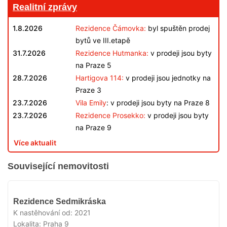
Realitní zprávy
1.8.2026
Rezidence Čámovka:
byl spuštěn prodej
bytů ve III.etapě
31.7.2026
Rezidence Hutmanka:
v prodeji jsou byty
na Praze 5
28.7.2026
Hartigova 114:
v prodeji jsou jednotky na
Praze 3
23.7.2026
Vila Emily
: v prodeji jsou byty na Praze 8
23.7.2026
Rezidence Prosekko:
v prodeji jsou byty
na Praze 9
Více aktualit
Související nemovitosti
VYPRODÁNO
Rezidence Sedmikráska
K nastěhování od:
2021
Lokalita:
Praha 9