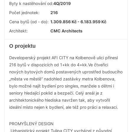
Byty k nastěhování od:
4Q/2019
Počet jednotek:
216
Cena bytů (od - do):
1.309.856 Kč - 6.183.959 Kč
Architekt:
CMC Architects
O projektu
Developerský projekt AFI CITY na Kolbenově ulici přinesl
216 bytů v dispozicích od 1+kk do 4+kk.Ve čtveřici
nových bytových domů postavených uprostřed budoucího
„města ve městě“ nadohled zastávky metra Kolbenova,
bylo možné najít bydlení pro singles, manžele s dětmi i
seniory hledající poklid a bezpečí. Celý areál je z
architektonického hlediska navržen tak, aby vytvořil
ideální místo nejen k bydlení, ale též pro práci a relaxaci.
PROMYŠLENÝ DESIGN
„Urbanistický projekt Tulipa CITY vycházel z původní