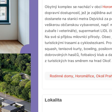
Obytný komplex se nachází v obci
Horom
dopravní dostupností, jež je zajištěna a
dostanete na stanici metra Dejvická za p
veškerou občanskou vybavenost, např. mat
zubaře i veterináře), supermarket LIDL č
Na své si přijdou milovníci přírody. Obec
turistickými trasami a cyklostezkami. Pro
squash, tenisové kurty, bowling, posilovn
dobrovolných hasičů, fotbalový klub a da
z turistických tras směrem na hrad Okoř.
Rodinné domy
,
Horoměřice
,
Okolí Pra
Lokalita