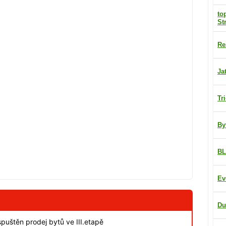
to
St
Re
Ja
Tr
By
BL
Ev
Du
spuštěn prodej bytů ve III.etapě