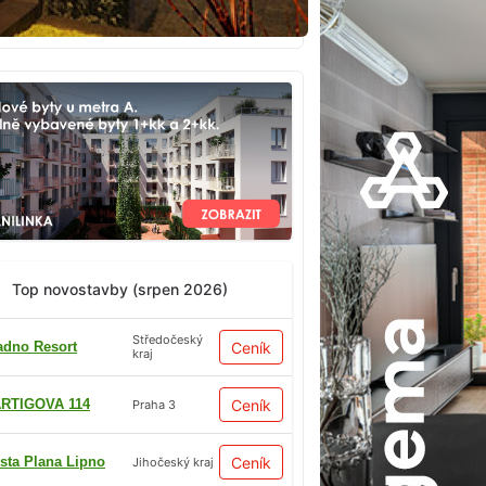
Top novostavby (srpen 2026)
Středočeský
adno Resort
Ceník
kraj
RTIGOVA 114
Ceník
Praha 3
sta Plana Lipno
Ceník
Jihočeský kraj