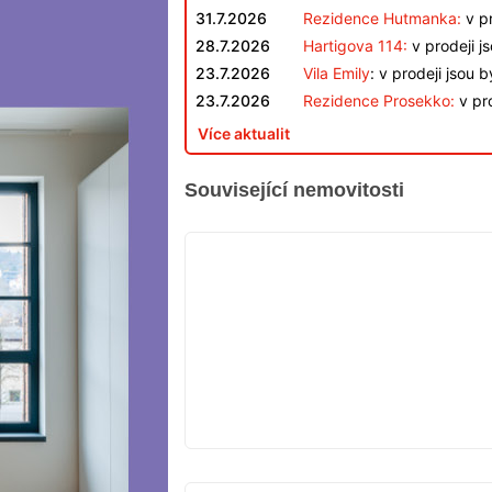
31.7.2026
Rezidence Hutmanka:
v pr
28.7.2026
Hartigova 114:
v prodeji j
23.7.2026
Vila Emily
: v prodeji jsou 
23.7.2026
Rezidence Prosekko:
v pro
Více aktualit
Související nemovitosti
VYPRODÁNO