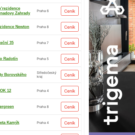
p’rezidence
Ceník
Praha 6
rnadovy Zahrady
zidence Newton
Ceník
Praha 8
teční 35
Ceník
Praha 7
io Radotín
Ceník
Praha 5
Středočeský
ty Borovského
Ceník
kraj
OK 12
Ceník
Praha 4
ergreen
Ceník
Praha 8
eta Kamýk
Ceník
Praha 4