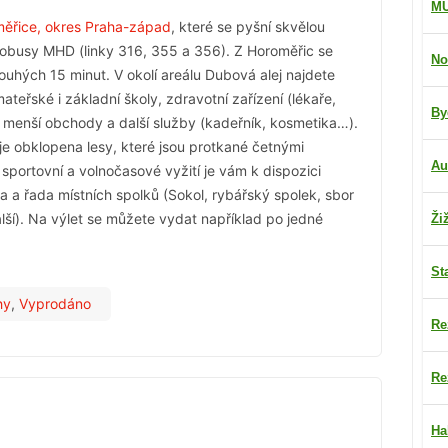
M
ěřice, okres Praha-západ
, které se pyšní skvělou
utobusy MHD (linky 316, 355 a 356). Z Horoměřic se
No
ouhých 15 minut. V okolí areálu Dubová alej najdete
eřské i základní školy, zdravotní zařízení (lékaře,
By
i menší obchody a další služby (kadeřník, kosmetika…).
 je obklopena lesy, které jsou protkané četnými
Au
 sportovní a volnočasové vyžití je vám k dispozici
a a řada místních spolků (Sokol, rybářský spolek, sbor
lší). Na výlet se můžete vydat například po jedné
Ži
St
hy
,
Vyprodáno
Re
Re
Ha