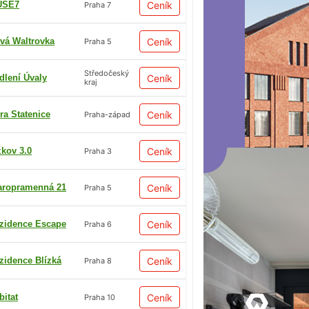
USE7
Ceník
Praha 7
vá Waltrovka
Ceník
Praha 5
Středočeský
dlení Úvaly
Ceník
kraj
ra Statenice
Ceník
Praha-západ
žkov 3.0
Ceník
Praha 3
aropramenná 21
Ceník
Praha 5
zidence Escape
Ceník
Praha 6
zidence Blízká
Ceník
Praha 8
bitat
Ceník
Praha 10