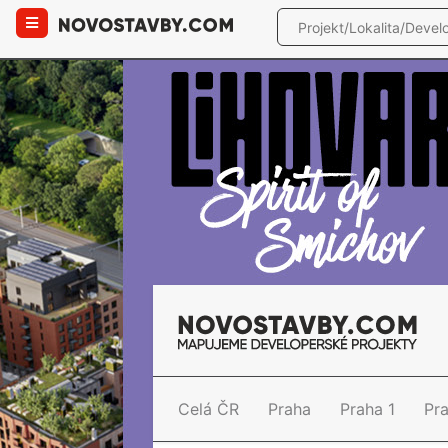
Celá ČR
Praha
Praha 1
Pr