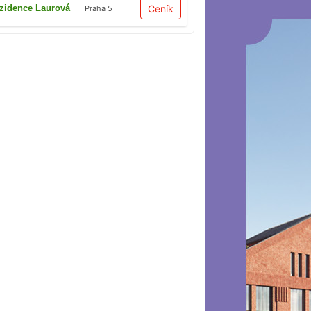
zidence Laurová
Ceník
Praha 5