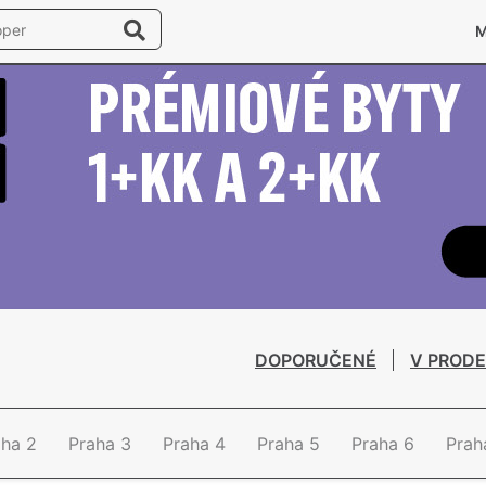
DOPORUČENÉ
V PRODE
aha 2
Praha 3
Praha 4
Praha 5
Praha 6
Prah