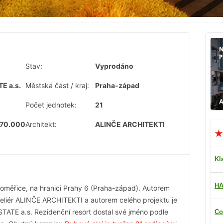
Stav:
Vyprodáno
E a.s.
Městská část / kraj:
Praha-západ
Počet jednotek:
21
770.000
Architekt:
ALINČE ARCHITEKTI
Kl
HA
roměřice, na hranici Prahy 6 (Praha-západ). Autorem
teliér ALINČE ARCHITEKTI a autorem celého projektu je
TATE a.s. Rezidenční resort dostal své jméno podle
Co