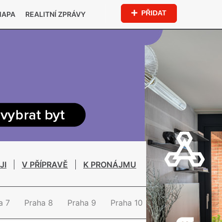
PŘIDAT
MAPA
REALITNÍ ZPRÁVY
JI
V PŘÍPRAVĚ
K PRONÁJMU
a 7
Praha 8
Praha 9
Praha 10