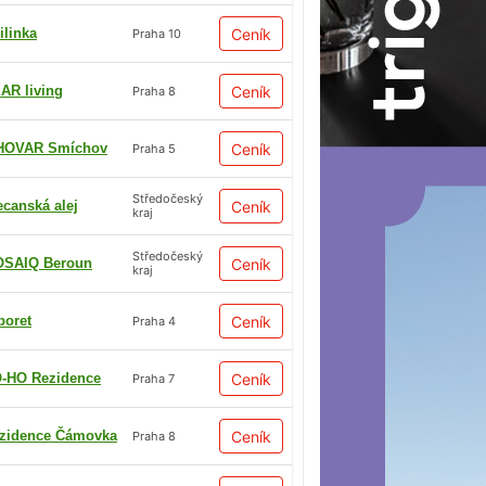
ilinka
Ceník
Praha 10
AR living
Ceník
Praha 8
HOVAR Smíchov
Ceník
Praha 5
Středočeský
ecanská alej
Ceník
kraj
Středočeský
SAIQ Beroun
Ceník
kraj
boret
Ceník
Praha 4
-HO Rezidence
Ceník
Praha 7
zidence Čámovka
Ceník
Praha 8