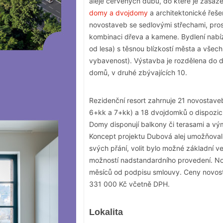
aleje červených dubů, do které je zasa
domy a dvojdomy
a architektonické řeše
novostaveb se sedlovými střechami, pro
kombinaci dřeva a kamene. Bydlení nabízí
od lesa) s těsnou blízkostí města a vše
vybavenost). Výstavba je rozdělena do d
domů, v druhé zbývajících 10.
Rezidenční resort zahrnuje 21 novostaveb
6+kk a 7+kk) a 18 dvojdomků o dispozicí
Domy disponují balkony či terasami a vý
Koncept projektu Dubová alej umožňoval 
svých přání, volit bylo možné základní v
možností nadstandardního provedení. No
měsíců od podpisu smlouvy. Ceny novos
331 000 Kč včetně DPH.
Lokalita