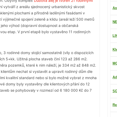
zen. Obytný komplex
Dubová alej je tvořen 21 rodinnými
ní vytváří z areálu sjednocený urbanistický skvost
An
sklenými plochami a přírodně laděnými fasádami v
 výjimečné spojení zeleně a klidu (areál leží 500 metrů
NE
ch jeho výhod (dopravní dostupnost a občanská
vou etap. V první etapě bylo vystavěno 11 rodinných
LI
Kl
, 3 rodinné domy stojící samostatně (vily o dispozicích
ch 5+kk. Užitná plocha staveb činí 123 až 286 m2.
MO
měra pozemků, které k nim náleží, je 334 m2 až 848 m2.
klientům nechat si vystavět a upravit rodinný dům dle
Ar
elmi kvalitní standard nebo si bylo možné vybrat z mnoha
vé domy byly vystavěny dle klientových přání do 12
taveb se pohybovaly v rozmezí od 6 180 000 Kč do 7
SO
Re