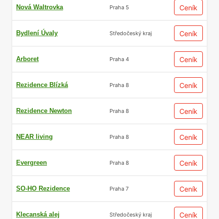
Nová Waltrovka
Ceník
Praha 5
Bydlení Úvaly
Ceník
Středočeský kraj
Arboret
Ceník
Praha 4
Rezidence Blízká
Ceník
Praha 8
Rezidence Newton
Ceník
Praha 8
NEAR living
Ceník
Praha 8
Evergreen
Ceník
Praha 8
SO-HO Rezidence
Ceník
Praha 7
Klecanská alej
Ceník
Středočeský kraj