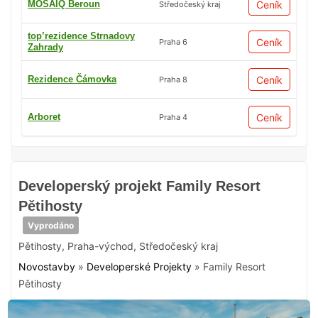
MOSAIQ Beroun
Ceník
Středočeský kraj
top’rezidence Strnadovy
Ceník
Praha 6
Zahrady
Rezidence Čámovka
Ceník
Praha 8
Arboret
Ceník
Praha 4
Developerský projekt Family Resort
Pětihosty
Vyprodáno
Pětihosty
,
Praha-východ
,
Středočeský kraj
Novostavby
»
Developerské Projekty
»
Family Resort
Pětihosty