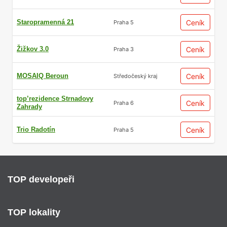
Staropramenná 21
Ceník
Praha 5
Žižkov 3.0
Ceník
Praha 3
MOSAIQ Beroun
Ceník
Středočeský kraj
top’rezidence Strnadovy
Ceník
Praha 6
Zahrady
Trio Radotín
Ceník
Praha 5
TOP developeři
TOP lokality