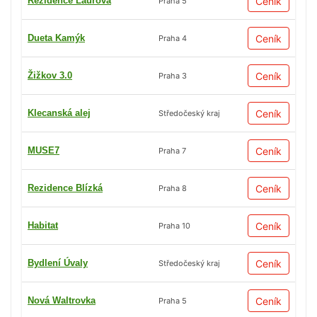
Rezidence Laurová
Ceník
Praha 5
Dueta Kamýk
Ceník
Praha 4
Žižkov 3.0
Ceník
Praha 3
Klecanská alej
Ceník
Středočeský kraj
MUSE7
Ceník
Praha 7
Rezidence Blízká
Ceník
Praha 8
Habitat
Ceník
Praha 10
Bydlení Úvaly
Ceník
Středočeský kraj
Nová Waltrovka
Ceník
Praha 5