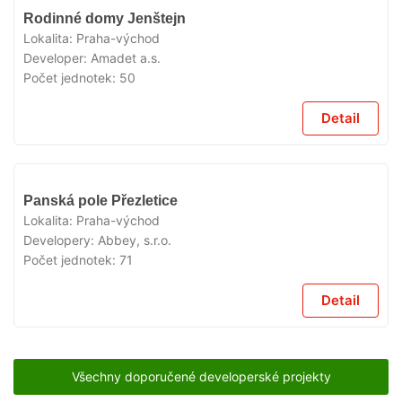
VYPRODÁNO
Rodinné domy Jenštejn
Lokalita:
Praha-východ
Developer:
Amadet a.s.
Počet jednotek:
50
Detail
VYPRODÁNO
Panská pole Přezletice
Lokalita:
Praha-východ
Developery:
Abbey, s.r.o.
Počet jednotek:
71
Detail
Všechny doporučené developerské projekty