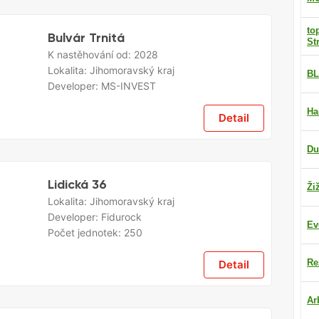
to
Bulvár Trnitá
St
K nastěhování od:
2028
Lokalita:
Jihomoravský kraj
BL
Developer:
MS-INVEST
Ha
Detail
Du
Lidická 36
Ži
Lokalita:
Jihomoravský kraj
Developer:
Fidurock
Ev
Počet jednotek:
250
Re
Detail
Ar