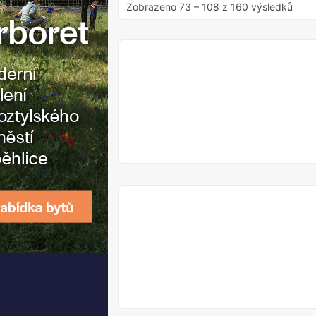
Zobrazeno
73
–
108
z 160 výsledků
V
PRODEJI
V
PRODEJI