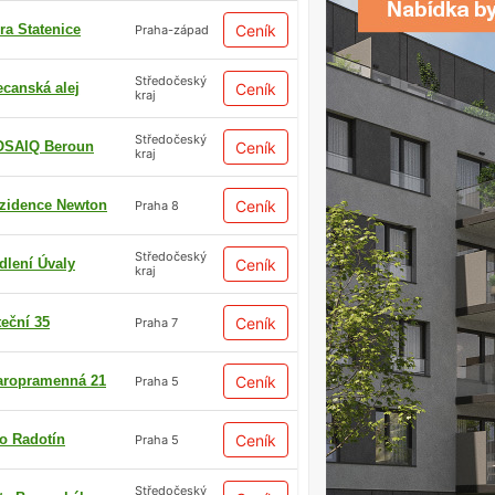
ra Statenice
Ceník
Praha-západ
Středočeský
ecanská alej
Ceník
kraj
Středočeský
SAIQ Beroun
Ceník
kraj
zidence Newton
Ceník
Praha 8
Středočeský
dlení Úvaly
Ceník
kraj
teční 35
Ceník
Praha 7
aropramenná 21
Ceník
Praha 5
io Radotín
Ceník
Praha 5
Středočeský