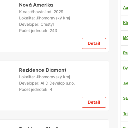
Nová Amerika
Au
K nastěhování od:
2029
Lokalita:
Jihomoravský kraj
Kl
Developer:
Crestyl
Počet jednotek:
243
MO
Detail
Re
By
Rezidence Diamant
Lokalita:
Jihomoravský kraj
Developer:
AI D Develop s.r.o.
Ja
Počet jednotek:
4
St
Detail
Tr