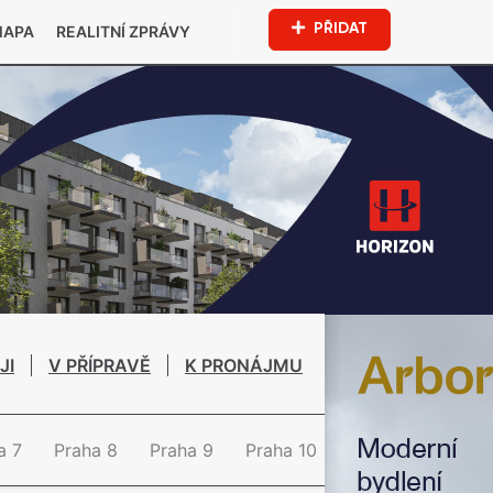
PŘIDAT
MAPA
REALITNÍ ZPRÁVY
JI
V PŘÍPRAVĚ
K PRONÁJMU
a 7
Praha 8
Praha 9
Praha 10