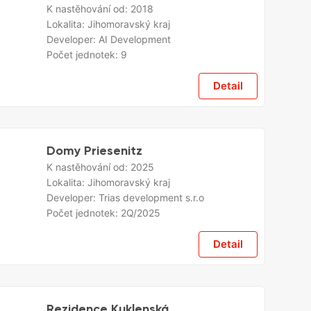
K nastěhování od:
2018
Lokalita:
Jihomoravský kraj
Developer:
AI Development
Počet jednotek:
9
Detail
Domy Priesenitz
K nastěhování od:
2025
Lokalita:
Jihomoravský kraj
Developer:
Trias development s.r.o
Počet jednotek:
2Q/2025
Detail
Rezidence Kuklenská