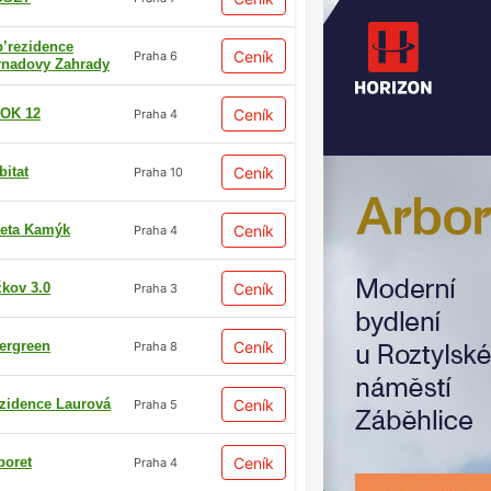
p’rezidence
Ceník
Praha 6
rnadovy Zahrady
OK 12
Ceník
Praha 4
bitat
Ceník
Praha 10
eta Kamýk
Ceník
Praha 4
žkov 3.0
Ceník
Praha 3
ergreen
Ceník
Praha 8
zidence Laurová
Ceník
Praha 5
boret
Ceník
Praha 4