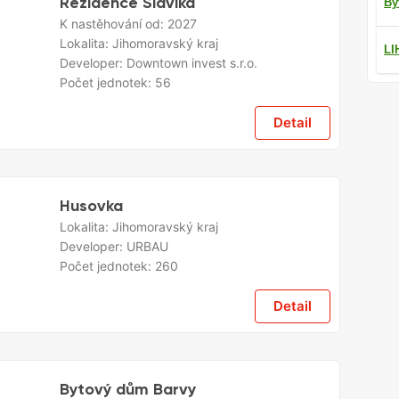
Rezidence Slavíka
By
K nastěhování od:
2027
Lokalita:
Jihomoravský kraj
LI
Developer:
Downtown invest s.r.o.
Počet jednotek:
56
Detail
Husovka
Lokalita:
Jihomoravský kraj
Developer:
URBAU
Počet jednotek:
260
Detail
Bytový dům Barvy