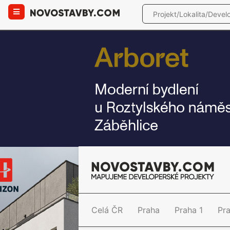
Celá ČR
Praha
Praha 1
Pr