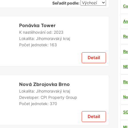
Seřadit podle:
Co
An
Ponávka Tower
K nastěhování od:
2023
Re
Lokalita:
Jihomoravský kraj
Počet jednotek:
163
Re
Detail
NE
Re
Nová Zbrojovka Brno
Lokalita:
Jihomoravský kraj
Developer:
CPI Property Group
No
Počet jednotek:
370
SO
Detail
M