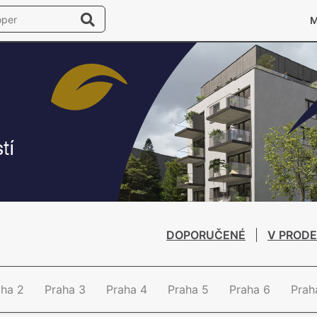
DOPORUČENÉ
V PRODE
aha 2
Praha 3
Praha 4
Praha 5
Praha 6
Prah