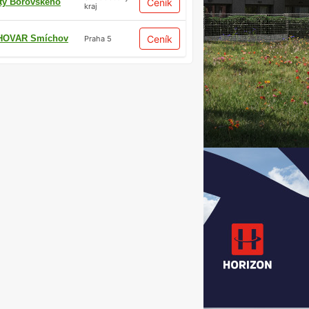
ty Borovského
Ceník
kraj
HOVAR Smíchov
Ceník
Praha 5