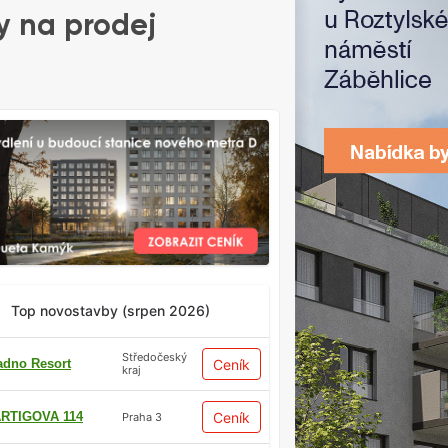
y na prodej
Top novostavby (srpen 2026)
Středočeský
adno Resort
Ceník
kraj
RTIGOVA 114
Ceník
Praha 3