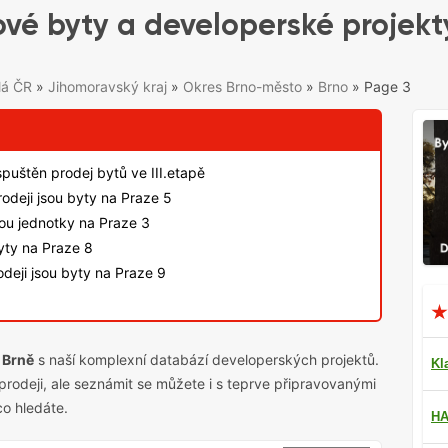
vé byty a developerské projekt
lá ČR
»
Jihomoravský kraj
»
Okres Brno-město
»
Brno
»
Page 3
spuštěn prodej bytů ve III.etapě
odeji jsou byty na Praze 5
sou jednotky na Praze 3
byty na Praze 8
deji jsou byty na Praze 9
 Brně
s naší komplexní databází developerských projektů.
Kl
prodeji, ale seznámit se můžete i s teprve
připravovanými
co hledáte.
HA