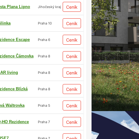
sta Plana Lipno
Ceník
Jihočeský kraj
ilinka
Ceník
Praha 10
zidence Escape
Ceník
Praha 6
zidence Čámovka
Ceník
Praha 8
AR living
Ceník
Praha 8
zidence Blízká
Ceník
Praha 8
vá Waltrovka
Ceník
Praha 5
-HO Rezidence
Ceník
Praha 7
USE7
Ceník
Praha 7