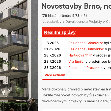
Novostavby Brno, no
(
79
hlasů, průměr:
4,78
z 5)
Novostavby
»
Developerské Projekty
»
Ce
Realitní zprávy
1.8.2026
Rezidence Čámovka:
byl 
31.7.2026
Rezidence Hutmanka:
v pr
28.7.2026
Hartigova 114:
v prodeji j
23.7.2026
Vila Emily
: v prodeji jsou 
23.7.2026
Rezidence Prosekko:
v pro
Více aktualit
Mějte dokonalý přehled o
novostavbách v
Uvidíte zde výčet nových bytů aktuálně v 
developerskými projekty
. S námi najdete, 