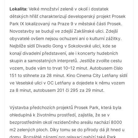
Lokalita:
Velké množství zeleně v okolí i dostatek
dětských hřišť charakterizují developerský projekt Prosek
Park IX lokalizovaný na Praze 9 v městské části Prosek.
Novostavby se budují ve zdejší Zakšínské ulici. Zdejší
obyvatelé ovšem nejsou ochuzeni ani o kulturní zážitky.
Nejblíže sídlí Divadlo Gong v Sokolovské ulici, kde se
konají divadelní představení, ale i koncerty hudebních
skupin a samostatných interpretů. Jestliže zvolíte cestu
vozem, bude vám to trvat 10–12 minut. Autobusem číslo
151 to stihnete za 28 minut. Kino Cinema City Letňany sídlí
ve Veselské ulici v OC Letňany a dojedete k němu vozem
za 8 minut, autobusem 201 či 295 za 29 minut.
Výstavba předchozích projektů Prosek Park, která byla
ohleduplná k životnímu prostředí, zajistila, že se v
bezprostředním okolí rezidenčního areálu nachází 8000
m2 zelených ploch. Díky tomu se do přírody dá jít hned u
domu. Rozsáhlé zázemí pro relaxaci nabízí také Park