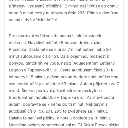
přátelství vzdálený přibližně 12 minut pěší chůze od domu
nebo 8 minut cesty autobusem číslo 295. Přímo u domů se
nachází dvě dětská hřiště.
Pro sportovní vyžití se zde nachází také dostatek
možností. Navštívit můžete Bobovou dráhu v ulici
Prosecká. Dostanete se k ní za 7 minut autem nebo 20
minut autobusem číslo 151. Další příjemnou možnost k
pohybu, tentokrát ve vodě, nabízí Aquacentrum Letňany
Lagoon v Tupolevově ulici. Cesta autobusem číslo 201 k
němu trvá 15 minut, ovšem pokud budete chtít, můžete se
sem vydat pěšky a půjdete 33 minut. Autem přijedete za 7
minut. Široké sportovní příležitosti vám poskytne i
Sportcentrum hotelu Duo v Teplické ulici. Zvolíte-li cestu
autem, dopravíte se k němu do tří minut. Některým z
autobusů číslo 151, 201, 295 to zvládnete za 7 minut.
Daleko to není ani pěšky, k hotelu dojdete za 10 minut.
Nesmíme ovšem zapomenout ani na TJ Sokol Prosek sídlící