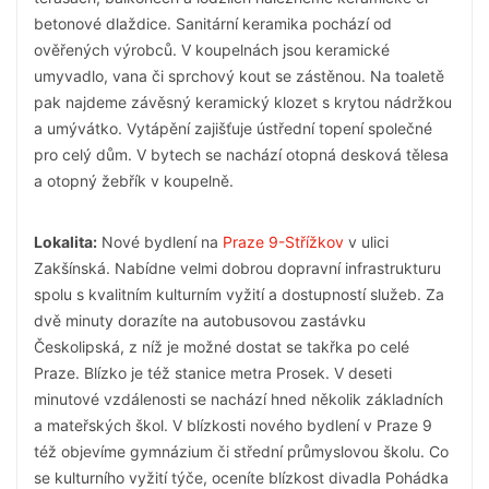
betonové dlaždice. Sanitární keramika pochází od
ověřených výrobců. V koupelnách jsou keramické
umyvadlo, vana či sprchový kout se zástěnou. Na toaletě
pak najdeme závěsný keramický klozet s krytou nádržkou
a umývátko. Vytápění zajišťuje ústřední topení společné
pro celý dům. V bytech se nachází otopná desková tělesa
a otopný žebřík v koupelně.
Lokalita:
Nové bydlení na
Praze 9-Střížkov
v ulici
Zakšínská. Nabídne velmi dobrou dopravní infrastrukturu
spolu s kvalitním kulturním vyžití a dostupností služeb. Za
dvě minuty dorazíte na autobusovou zastávku
Českolipská, z níž je možné dostat se takřka po celé
Praze. Blízko je též stanice metra Prosek. V deseti
minutové vzdálenosti se nachází hned několik základních
a mateřských škol. V blízkosti nového bydlení v Praze 9
též objevíme gymnázium či střední průmyslovou školu. Co
se kulturního vyžití týče, oceníte blízkost divadla Pohádka