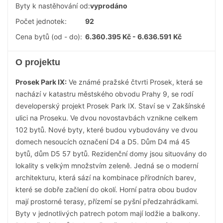
Byty k nastěhování od:
vyprodáno
Počet jednotek:
92
Cena bytů (od - do):
6.360.395 Kč - 6.636.591 Kč
O projektu
Prosek Park IX:
Ve známé pražské čtvrti Prosek, která se
nachází v katastru městského obvodu Prahy 9, se rodí
developerský projekt Prosek Park IX. Staví se v Zakšínské
ulici na Proseku. Ve dvou novostavbách vznikne celkem
102 bytů. Nové byty, které budou vybudovány ve dvou
domech nesoucích označení D4 a D5. Dům D4 má 45
bytů, dům D5 57 bytů. Rezidenční domy jsou situovány do
lokality s velkým množstvím zeleně. Jedná se o moderní
architekturu, která sází na kombinace přírodních barev,
které se dobře začlení do okolí. Horní patra obou budov
mají prostorné terasy, přízemí se pyšní předzahrádkami.
Byty v jednotlivých patrech potom mají lodžie a balkony.