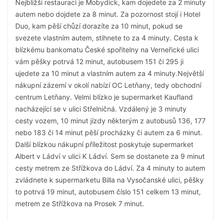
Nejbližší restaurací je Mobydick, kam dojedete za 2 minuty
autem nebo dojdete za 8 minut. Za pozornost stojí i Hotel
Duo, kam pěší chůzí dorazíte za 10 minut, pokud se
svezete vlastním autem, stihnete to za 4 minuty. Cesta k
blízkému bankomatu České spořitelny na Verneřické ulici
vám pěšky potrvá 12 minut, autobusem 151 či 295 ji
ujedete za 10 minut a vlastním autem za 4 minuty.Největší
nákupní zázemí v okolí nabízí OC Letňany, tedy obchodní
centrum Letňany. Velmi blízko je supermarket Kaufland
nacházející se v ulici Střelničná. Vzdálený je 3 minuty
cesty vozem, 10 minut jízdy některým z autobusů 136, 177
nebo 183 či 14 minut pěší procházky či autem za 6 minut.
Další blízkou nákupní příležitost poskytuje supermarket
Albert v Ládví v ulici K Ládví. Sem se dostanete za 9 minut
cesty metrem ze Střížkova do Ládví. Za 4 minuty to autem
zvládnete k supermarketu Billa na Vysočanské ulici, pěšky
to potrvá 19 minut, autobusem číslo 151 celkem 13 minut,
metrem ze Střížkova na Prosek 7 minut.