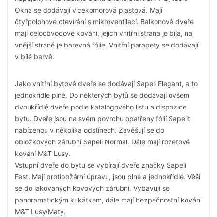
Okna se dodávají vícekomorová plastová. Mají
čtyřpolohové otevírání s mikroventilací. Balkonové dveře
mají celoobvodové kování, jejich vnitřní strana je bílá, na
vnější straně je barevná fólie. Vnitřní parapety se dodávají
v bílé barvě.
Jako vnitřní bytové dveře se dodávají Sapeli Elegant, a to
jednokřídlé plné. Do některých bytů se dodávají ovšem
dvoukřídlé dveře podle katalogového listu a dispozice
bytu. Dveře jsou na svém povrchu opatřeny fólií Sapelit
nabízenou v několika odstínech. Zavěšují se do
obložkových zárubní Sapeli Normal. Dále mají rozetové
kování M&T Lusy.
Vstupní dveře do bytu se vybírají dveře značky Sapeli
Fest. Mají protipožární úpravu, jsou plné a jednokřídlé. Věší
se do lakovaných kovových zárubní. Vybavují se
panoramatickým kukátkem, dále mají bezpečnostní kování
M&T Lusy/Maty.