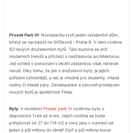
Prosek Park VI:
Novostavbu tvoří jeden rezidenční dům,
ktrerý se nachádzií na Střížkově - Praha 9. V něm vznikne
92 nových družstevních bytů. Tato budova se drží
moderních trendů a přichází s nadčasovou architekturou.
Její vzhled v porovnání s okolní zástavbou však nikterak
neruší. Díky tomu, že jde o družstevní byty, je jejich
pořízení výhodnější, a tak je vhodné pro studenty, mladé
rodiny či mladé páry. Developerem a zároveň prodejcem
nových bytů je společnost Finep.
Byty:
V rezidenci
Prosek park VI
vzniknou byty o
dispozicích 1+kk až 4+kk. Jejich rozloha se bude
pohybovat od 27 do 114 m2 a ceny jsou v rozmezí od
jeden a půl milionu do téměř čtyři a půl milionu korun