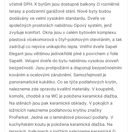
včetně DPH. K bytům jsou dostupné balkony či rozměrné
terasy a podzemní garážové stání. Nové byty budou
dodávány ve velmi vysokém standardu. Dveře ve
společných prostorách nabídnou čipový systém, jenž
zvyšuje komfort. Okna jsou v celém bytovém komplexu
plastová vícekomorová s čtyř-polohovým otevíráním, a tak
zadržují co nejvíce unikajícího tepla. Vnitřní dveře Sapeli
Elegant jsou většinou jednokřídlé plné s povrchem z folie
Sapelit. Vstupní dveře do bytu nabídnou vysokou úroveň
bezpečnosti. Jsou protipožární a disponují bezpečnostním
kováním a ocelovými zárubněmi. Samozřejmostí je
panoramatické kukátko. Co se týče podlahových krytin,
nalezneme zde opravdu kvalitní materiály. V koupelně,
komoře, chodbě a na WC je položena keramická dlažba.
Na stěnách jsou pak keramické obklady. V pokojích a
ložnicích nalezneme podlahovou krytinu značky
ProParket. Jedná se o laminátové plovoucí podlahy. V
kuchyňském koutu je položena keramická dlažba. Na
terasách, balkonech a lodžiích nalezneme keramické či