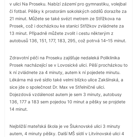
v ulici Na Proseku. Nabízí zázemí pro gymnastiku, volejbal
či fotbal. Pěšky k prostorám sokolských oddílů dorazíte za
21 minut. Můžete se také svézt metrem ze Střížkova na
Prosek, což i docházkou ke stanici Střížkov zvládnete za
13 minut. Případně můžete zvolit i cestu některým z
autobusů 136, 151, 177, 183, 295, což potrvá 14–15 minut.
Zdravotní péči na Proseku zajišťuje nedaleká Poliklinika
Prosek nacházející se v Lovosické ulici. Pěší procházkou to
k ní zvládnete za 4 minuty, autem k ní pojedete minutu.
Lékárna má své sídlo také velmi blízko ulice Zakšínská, a
sice jde o společnost Dr. Max ve Střelničné ulici.
Dojezdová vzdálenost autem je sem 3 minuty, autobusy
136, 177 a 183 sem pojedou 10 minut a pěšky se projdete
14 minut.
Nejbližší mateřská škola je ve Šluknovské ulici 3 minuty
autem, 4 minuty pěšky. Další MŠ sídlí v Litvínovské ulici 4