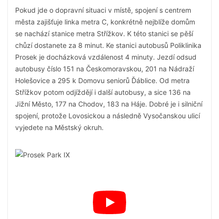
Pokud jde o dopravní situaci v místě, spojení s centrem
města zajišťuje linka metra C, konkrétně nejblíže domům
se nachází stanice metra Střížkov. K této stanici se pěší
chůzí dostanete za 8 minut. Ke stanici autobusů Poliklinika
Prosek je docházková vzdálenost 4 minuty. Jezdí odsud
autobusy číslo 151 na Českomoravskou, 201 na Nádraží
Holešovice a 295 k Domovu seniorů Ďáblice. Od metra
Střížkov potom odjíždějí i další autobusy, a sice 136 na
Jižní Město, 177 na Chodov, 183 na Háje. Dobré je i silniční
spojení, protože Lovosickou a následně Vysočanskou ulicí
vyjedete na Městský okruh.