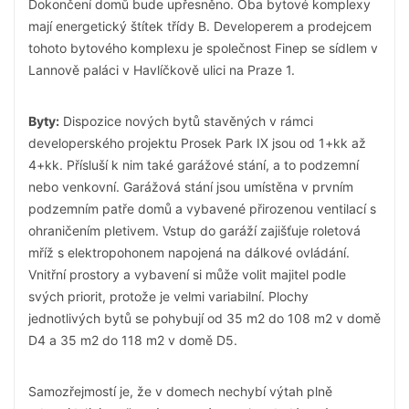
Dokončení domů bude upřesněno. Oba bytové komplexy
mají energetický štítek třídy B. Developerem a prodejcem
tohoto bytového komplexu je společnost Finep se sídlem v
Lannově paláci v Havlíčkově ulici na Praze 1.
Byty:
Dispozice nových bytů stavěných v rámci
developerského projektu Prosek Park IX jsou od 1+kk až
4+kk. Přísluší k nim také garážové stání, a to podzemní
nebo venkovní. Garážová stání jsou umístěna v prvním
podzemním patře domů a vybavené přirozenou ventilací s
ohraničením pletivem. Vstup do garáží zajišťuje roletová
mříž s elektropohonem napojená na dálkové ovládání.
Vnitřní prostory a vybavení si může volit majitel podle
svých priorit, protože je velmi variabilní. Plochy
jednotlivých bytů se pohybují od 35 m2 do 108 m2 v domě
D4 a 35 m2 do 118 m2 v domě D5.
Samozřejmostí je, že v domech nechybí výtah plně