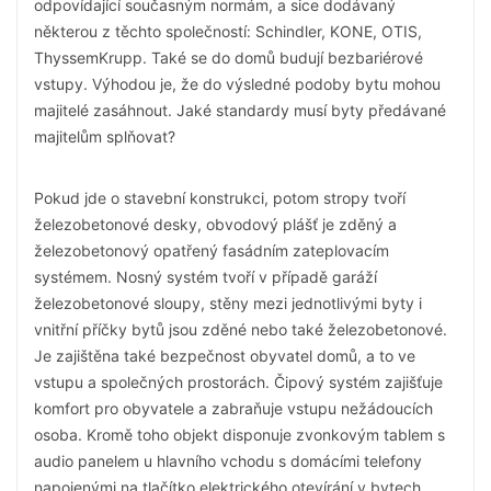
odpovídající současným normám, a sice dodávaný
některou z těchto společností: Schindler, KONE, OTIS,
ThyssemKrupp. Také se do domů budují bezbariérové
vstupy. Výhodou je, že do výsledné podoby bytu mohou
majitelé zasáhnout. Jaké standardy musí byty předávané
majitelům splňovat?
Pokud jde o stavební konstrukci, potom stropy tvoří
železobetonové desky, obvodový plášť je zděný a
železobetonový opatřený fasádním zateplovacím
systémem. Nosný systém tvoří v případě garáží
železobetonové sloupy, stěny mezi jednotlivými byty i
vnitřní příčky bytů jsou zděné nebo také železobetonové.
Je zajištěna také bezpečnost obyvatel domů, a to ve
vstupu a společných prostorách. Čipový systém zajišťuje
komfort pro obyvatele a zabraňuje vstupu nežádoucích
osoba. Kromě toho objekt disponuje zvonkovým tablem s
audio panelem u hlavního vchodu s domácími telefony
napojenými na tlačítko elektrického otevírání v bytech.