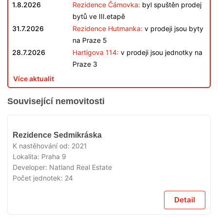
1.8.2026
Rezidence Čámovka:
byl spuštěn prodej
bytů ve III.etapě
31.7.2026
Rezidence Hutmanka:
v prodeji jsou byty
na Praze 5
28.7.2026
Hartigova 114:
v prodeji jsou jednotky na
Praze 3
Více aktualit
Související nemovitosti
VYPRODÁNO
Rezidence Sedmikráska
K nastěhování od:
2021
Lokalita:
Praha 9
Developer:
Natland Real Estate
Počet jednotek:
24
Detail