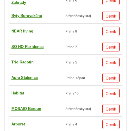
Ceník
Praha 6
Zahrady
Byty Borovského
Ceník
Středočeský kraj
NEAR living
Ceník
Praha 8
SO-HO Rezidence
Ceník
Praha 7
Trio Radotín
Ceník
Praha 5
Aura Statenice
Ceník
Praha-západ
Habitat
Ceník
Praha 10
MOSAIQ Beroun
Ceník
Středočeský kraj
Arboret
Ceník
Praha 4