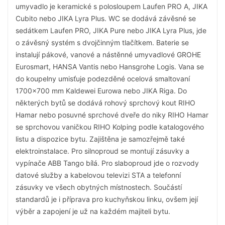
umyvadlo je keramické s polosloupem Laufen PRO A, JIKA
Cubito nebo JIKA Lyra Plus. WC se dodává závěsné se
sedátkem Laufen PRO, JIKA Pure nebo JIKA Lyra Plus, jde
o závěsný systém s dvojčinným tlačítkem. Baterie se
instalují pákové, vanové a nástěnné umyvadlové GROHE
Eurosmart, HANSA Vantis nebo Hansgrohe Logis. Vana se
do koupelny umisťuje podezděné ocelová smaltovaní
1700x700 mm Kaldewei Eurowa nebo JIKA Riga. Do
některých bytů se dodává rohový sprchový kout RIHO
Hamar nebo posuvné sprchové dveře do niky RIHO Hamar
se sprchovou vaničkou RIHO Kolping podle katalogového
listu a dispozice bytu. Zajištěna je samozřejmě také
elektroinstalace. Pro silnoproud se montují zásuvky a
vypínače ABB Tango bílá. Pro slaboproud jde o rozvody
datové služby a kabelovou televizi STA a telefonní
zásuvky ve všech obytných místnostech. Součástí
standardů je i příprava pro kuchyňskou linku, ovšem její
výběr a zapojení je už na každém majiteli bytu.