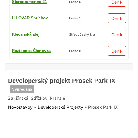
Staropramenná 21
Ceník
Praha 5
LIHOVAR Smíchov
Ceník
Praha 5
Klecanská alej
Ceník
Středočeský kraj
Rezidence Čámovka
Ceník
Praha 8
Developerský projekt Prosek Park IX
Vyprodáno
Zakšínská
,
Střížkov
,
Praha 9
Novostavby
»
Developerské Projekty
»
Prosek Park IX